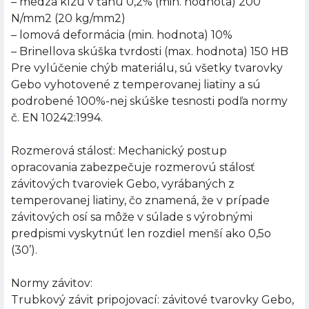
– medza klzu v ťahu 0,2% (min. hodnota) 200
N/mm2 (20 kg/mm2)
– lomová deformácia (min. hodnota) 10%
– Brinellova skúška tvrdosti (max. hodnota) 150 HB
Pre vylúčenie chýb materiálu, sú všetky tvarovky
Gebo vyhotovené z temperovanej liatiny a sú
podrobené 100%-nej skúške tesnosti podľa normy
č. EN 10242:1994.
Rozmerová stálosť: Mechanický postup
opracovania zabezpečuje rozmerovú stálosť
závitových tvaroviek Gebo, vyrábaných z
temperovanej liatiny, čo znamená, že v prípade
závitových osí sa môže v súlade s výrobnými
predpismi vyskytnúť len rozdiel menší ako 0,5o
(30’).
Normy závitov:
Trubkový závit pripojovací: závitové tvarovky Gebo,