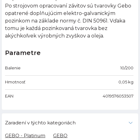
Po strojovom opracovaní závitov sú tvarovky Gebo
opatrené doplňujúcim elektro-galvanickým
pozinkom na základe normy č. DIN 50961. Vďaka
tomu je každá pozinkovaná tvarovka bez
akýchkoľvek výrobných zvyškov a oleja.
Parametre
Balenie
10/200
Hmotnosť
0,05
kg
EAN
4019576053507
Zaradení v týchto kategoriách
GEBO - Platinum
GEBO