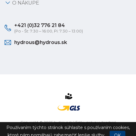
O NÁKUPE
+421 (0)32 776 21 84
(Po - Št: 7:30 – 16:00, Pi: 7:30 – 13:00)
hydrous@hydrous.sk
Copyright © 2026 hydrous.sk Všetky práva vyhradené
Používaním týchto stránok súhlasíte s používaním cookies,
eshop na mieru
vytvorilo
vibration.sk
ktoré nám pomáhajú zabezpečiť lepšie služby.
OK