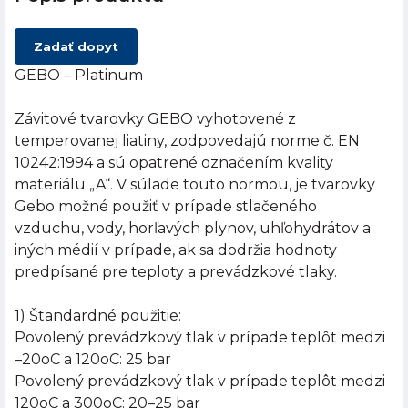
Zadať dopyt
GEBO – Platinum
Závitové tvarovky GEBO vyhotovené z
temperovanej liatiny, zodpovedajú norme č. EN
10242:1994 a sú opatrené označením kvality
materiálu „A“. V súlade touto normou, je tvarovky
Gebo možné použiť v prípade stlačeného
vzduchu, vody, horľavých plynov, uhľohydrátov a
iných médií v prípade, ak sa dodržia hodnoty
predpísané pre teploty a prevádzkové tlaky.
1) Štandardné použitie:
Povolený prevádzkový tlak v prípade teplôt medzi
–20oC a 120oC: 25 bar
Povolený prevádzkový tlak v prípade teplôt medzi
120oC a 300oC: 20–25 bar