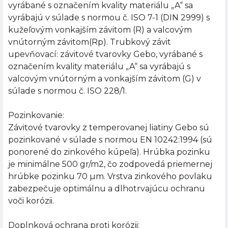
vyrábané s označením kvality materiálu „A“ sa
vyrábajú v súlade s normou č. ISO 7-1 (DIN 2999) s
kužeľovým vonkajším závitom (R) a valcovým
vnútorným závitom(Rp). Trubkový závit
upevňovací: závitové tvarovky Gebo, vyrábané s
označením kvality materiálu „A“ sa vyrábajú s
valcovým vnútorným a vonkajším závitom (G) v
súlade s normou č. ISO 228/1.
Pozinkovanie:
Závitové tvarovky z temperovanej liatiny Gebo sú
pozinkované v súlade s normou EN 10242:1994 (sú
ponorené do zinkového kúpeľa). Hrúbka pozinku
je minimálne 500 gr/m2, čo zodpovedá priemernej
hrúbke pozinku 70 µm. Vrstva zinkového povlaku
zabezpečuje optimálnu a dlhotrvajúcu ochranu
voči korózii.
Doplnková ochrana proti korózii: