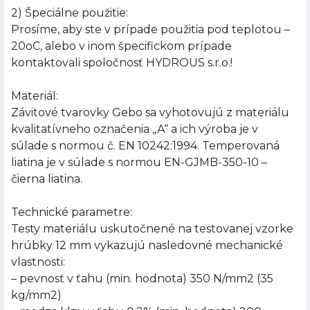
2) Špeciálne použitie:
Prosíme, aby ste v prípade použitia pod teplotou –
20oC, alebo v inom špecifickom prípade
kontaktovali spoločnosť HYDROUS s.r.o.!
Materiál:
Závitové tvarovky Gebo sa vyhotovujú z materiálu
kvalitatívneho označenia „A“ a ich výroba je v
súlade s normou č. EN 10242:1994. Temperovaná
liatina je v súlade s normou EN-GJMB-350-10 –
čierna liatina.
Technické parametre:
Testy materiálu uskutočnené na testovanej vzorke
hrúbky 12 mm vykazujú nasledovné mechanické
vlastnosti:
– pevnosť v ťahu (min. hodnota) 350 N/mm2 (35
kg/mm2)