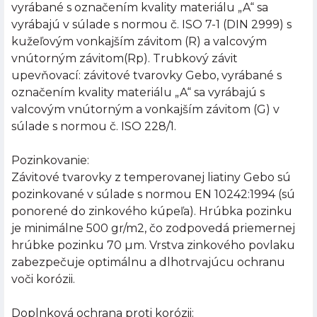
vyrábané s označením kvality materiálu „A“ sa
vyrábajú v súlade s normou č. ISO 7-1 (DIN 2999) s
kužeľovým vonkajším závitom (R) a valcovým
vnútorným závitom(Rp). Trubkový závit
upevňovací: závitové tvarovky Gebo, vyrábané s
označením kvality materiálu „A“ sa vyrábajú s
valcovým vnútorným a vonkajším závitom (G) v
súlade s normou č. ISO 228/1.
Pozinkovanie:
Závitové tvarovky z temperovanej liatiny Gebo sú
pozinkované v súlade s normou EN 10242:1994 (sú
ponorené do zinkového kúpeľa). Hrúbka pozinku
je minimálne 500 gr/m2, čo zodpovedá priemernej
hrúbke pozinku 70 µm. Vrstva zinkového povlaku
zabezpečuje optimálnu a dlhotrvajúcu ochranu
voči korózii.
Doplnková ochrana proti korózii: