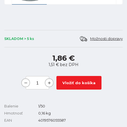
Možnosti dopravy
SKLADOM > 5 ks
1,86 €
1,51 €
bez DPH
Vložiť do košíka
Balenie
1/50
Hmotnosť
0,16
kg
EAN
4019576055587