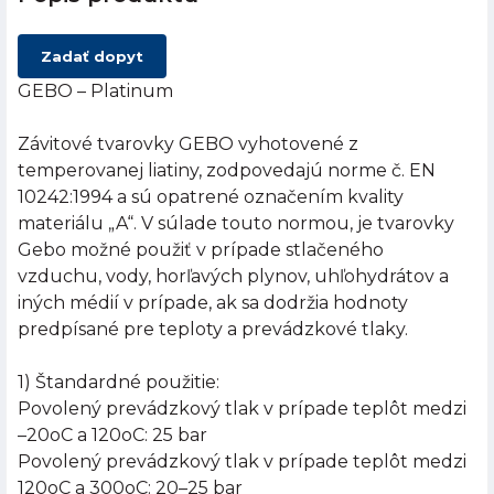
Zadať dopyt
GEBO – Platinum
Závitové tvarovky GEBO vyhotovené z
temperovanej liatiny, zodpovedajú norme č. EN
10242:1994 a sú opatrené označením kvality
materiálu „A“. V súlade touto normou, je tvarovky
Gebo možné použiť v prípade stlačeného
vzduchu, vody, horľavých plynov, uhľohydrátov a
iných médií v prípade, ak sa dodržia hodnoty
predpísané pre teploty a prevádzkové tlaky.
1) Štandardné použitie:
Povolený prevádzkový tlak v prípade teplôt medzi
–20oC a 120oC: 25 bar
Povolený prevádzkový tlak v prípade teplôt medzi
120oC a 300oC: 20–25 bar