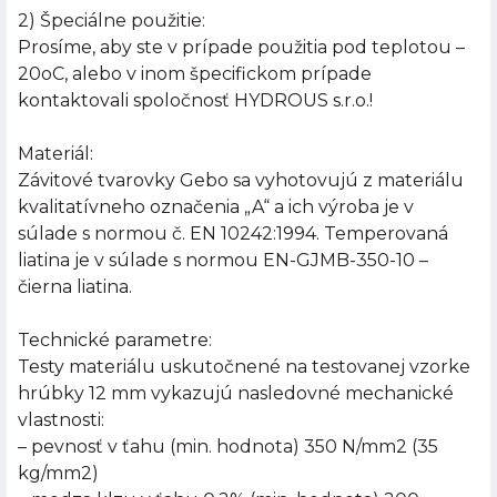
2) Špeciálne použitie:
Prosíme, aby ste v prípade použitia pod teplotou –
20oC, alebo v inom špecifickom prípade
kontaktovali spoločnosť HYDROUS s.r.o.!
Materiál:
Závitové tvarovky Gebo sa vyhotovujú z materiálu
kvalitatívneho označenia „A“ a ich výroba je v
súlade s normou č. EN 10242:1994. Temperovaná
liatina je v súlade s normou EN-GJMB-350-10 –
čierna liatina.
Technické parametre:
Testy materiálu uskutočnené na testovanej vzorke
hrúbky 12 mm vykazujú nasledovné mechanické
vlastnosti:
– pevnosť v ťahu (min. hodnota) 350 N/mm2 (35
kg/mm2)