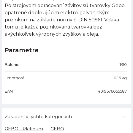
Po strojovom opracovaní závitov sú tvarovky Gebo
opatrené doplňujúcim elektro-galvanickým
pozinkom na základe normy č. DIN 50961. Vďaka
tomu je každá pozinkovaná tvarovka bez
akýchkoľvek výrobných zvyškov a oleja.
Parametre
Balenie
1/50
Hmotnosť
0,16
kg
EAN
4019576055587
Zaradení v týchto kategoriách
GEBO - Platinum
GEBO