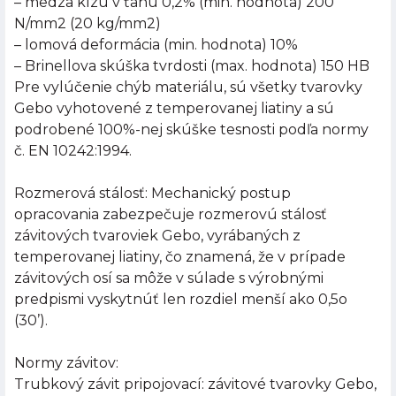
– medza klzu v ťahu 0,2% (min. hodnota) 200
N/mm2 (20 kg/mm2)
– lomová deformácia (min. hodnota) 10%
– Brinellova skúška tvrdosti (max. hodnota) 150 HB
Pre vylúčenie chýb materiálu, sú všetky tvarovky
Gebo vyhotovené z temperovanej liatiny a sú
podrobené 100%-nej skúške tesnosti podľa normy
č. EN 10242:1994.
Rozmerová stálosť: Mechanický postup
opracovania zabezpečuje rozmerovú stálosť
závitových tvaroviek Gebo, vyrábaných z
temperovanej liatiny, čo znamená, že v prípade
závitových osí sa môže v súlade s výrobnými
predpismi vyskytnúť len rozdiel menší ako 0,5o
(30’).
Normy závitov:
Trubkový závit pripojovací: závitové tvarovky Gebo,