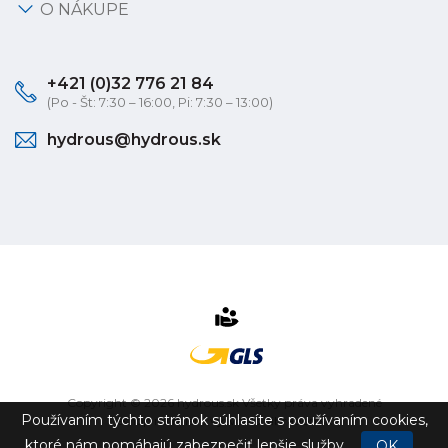
O NÁKUPE
+421 (0)32 776 21 84
(Po - Št: 7:30 – 16:00, Pi: 7:30 – 13:00)
hydrous@hydrous.sk
Copyright © 2026 hydrous.sk Všetky práva vyhradené
Používaním týchto stránok súhlasíte s používaním cookies,
eshop na mieru
vytvorilo
vibration.sk
ktoré nám pomáhajú zabezpečiť lepšie služby.
OK