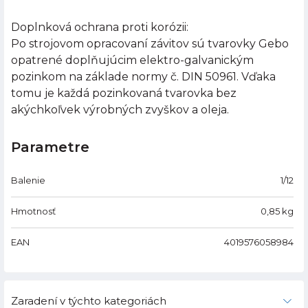
Doplnková ochrana proti korózii:
Po strojovom opracovaní závitov sú tvarovky Gebo
opatrené doplňujúcim elektro-galvanickým
pozinkom na základe normy č. DIN 50961. Vďaka
tomu je každá pozinkovaná tvarovka bez
akýchkoľvek výrobných zvyškov a oleja.
Parametre
Balenie
1/12
Hmotnosť
0,85
kg
EAN
4019576058984
Zaradení v týchto kategoriách