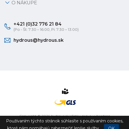
O NÁKUPE
+421 (0)32 776 21 84
(Po - Št: 7:30 – 16:00, Pi: 7:30 – 13:00)
hydrous@hydrous.sk
Copyright © 2026 hydrous.sk Všetky práva vyhradené
Používaním týchto stránok súhlasíte s používaním cookies,
eshop na mieru
vytvorilo
vibration.sk
ktoré nám pomáhajú zabezpečiť lepšie služby.
OK