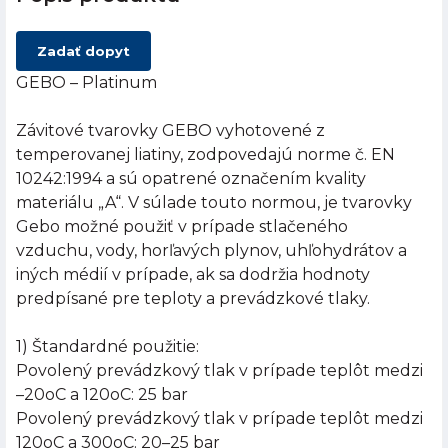
Zadať dopyt
GEBO – Platinum
Závitové tvarovky GEBO vyhotovené z
temperovanej liatiny, zodpovedajú norme č. EN
10242:1994 a sú opatrené označením kvality
materiálu „A“. V súlade touto normou, je tvarovky
Gebo možné použiť v prípade stlačeného
vzduchu, vody, horľavých plynov, uhľohydrátov a
iných médií v prípade, ak sa dodržia hodnoty
predpísané pre teploty a prevádzkové tlaky.
1) Štandardné použitie:
Povolený prevádzkový tlak v prípade teplôt medzi
–20oC a 120oC: 25 bar
Povolený prevádzkový tlak v prípade teplôt medzi
120oC a 300oC: 20–25 bar