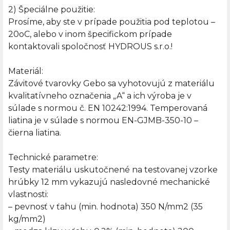
2) Špeciálne použitie:
Prosíme, aby ste v prípade použitia pod teplotou –
20oC, alebo v inom špecifickom prípade
kontaktovali spoločnosť HYDROUS s.r.o.!
Materiál:
Závitové tvarovky Gebo sa vyhotovujú z materiálu
kvalitatívneho označenia „A“ a ich výroba je v
súlade s normou č. EN 10242:1994. Temperovaná
liatina je v súlade s normou EN-GJMB-350-10 –
čierna liatina.
Technické parametre:
Testy materiálu uskutočnené na testovanej vzorke
hrúbky 12 mm vykazujú nasledovné mechanické
vlastnosti:
– pevnosť v ťahu (min. hodnota) 350 N/mm2 (35
kg/mm2)