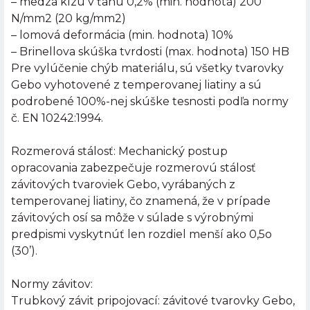
– medza klzu v ťahu 0,2% (min. hodnota) 200
N/mm2 (20 kg/mm2)
– lomová deformácia (min. hodnota) 10%
– Brinellova skúška tvrdosti (max. hodnota) 150 HB
Pre vylúčenie chýb materiálu, sú všetky tvarovky
Gebo vyhotovené z temperovanej liatiny a sú
podrobené 100%-nej skúške tesnosti podľa normy
č. EN 10242:1994.
Rozmerová stálosť: Mechanický postup
opracovania zabezpečuje rozmerovú stálosť
závitových tvaroviek Gebo, vyrábaných z
temperovanej liatiny, čo znamená, že v prípade
závitových osí sa môže v súlade s výrobnými
predpismi vyskytnúť len rozdiel menší ako 0,5o
(30’).
Normy závitov:
Trubkový závit pripojovací: závitové tvarovky Gebo,