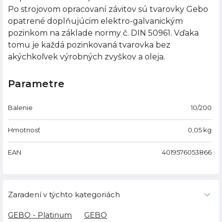
Po strojovom opracovaní závitov sú tvarovky Gebo
opatrené doplňujúcim elektro-galvanickým
pozinkom na základe normy č. DIN 50961. Vďaka
tomu je každá pozinkovaná tvarovka bez
akýchkoľvek výrobných zvyškov a oleja.
Parametre
Balenie
10/200
Hmotnosť
0,05
kg
EAN
4019576053866
Zaradení v týchto kategoriách
GEBO - Platinum
GEBO