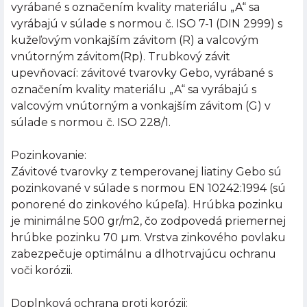
vyrábané s označením kvality materiálu „A“ sa
vyrábajú v súlade s normou č. ISO 7-1 (DIN 2999) s
kužeľovým vonkajším závitom (R) a valcovým
vnútorným závitom(Rp). Trubkový závit
upevňovací: závitové tvarovky Gebo, vyrábané s
označením kvality materiálu „A“ sa vyrábajú s
valcovým vnútorným a vonkajším závitom (G) v
súlade s normou č. ISO 228/1.
Pozinkovanie:
Závitové tvarovky z temperovanej liatiny Gebo sú
pozinkované v súlade s normou EN 10242:1994 (sú
ponorené do zinkového kúpeľa). Hrúbka pozinku
je minimálne 500 gr/m2, čo zodpovedá priemernej
hrúbke pozinku 70 µm. Vrstva zinkového povlaku
zabezpečuje optimálnu a dlhotrvajúcu ochranu
voči korózii.
Doplnková ochrana proti korózii: