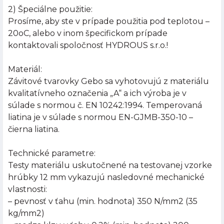
2) Špeciálne použitie:
Prosíme, aby ste v prípade použitia pod teplotou –
20oC, alebo v inom špecifickom prípade
kontaktovali spoločnosť HYDROUS s.r.o.!
Materiál:
Závitové tvarovky Gebo sa vyhotovujú z materiálu
kvalitatívneho označenia „A“ a ich výroba je v
súlade s normou č. EN 10242:1994. Temperovaná
liatina je v súlade s normou EN-GJMB-350-10 –
čierna liatina.
Technické parametre:
Testy materiálu uskutočnené na testovanej vzorke
hrúbky 12 mm vykazujú nasledovné mechanické
vlastnosti:
– pevnosť v ťahu (min. hodnota) 350 N/mm2 (35
kg/mm2)