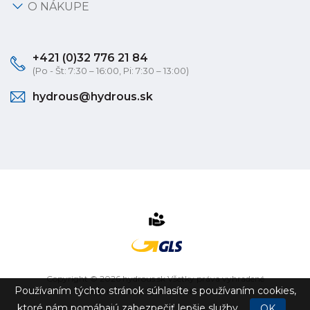
O NÁKUPE
+421 (0)32 776 21 84
(Po - Št: 7:30 – 16:00, Pi: 7:30 – 13:00)
hydrous@hydrous.sk
Copyright © 2026 hydrous.sk Všetky práva vyhradené
Používaním týchto stránok súhlasíte s používaním cookies,
eshop na mieru
vytvorilo
vibration.sk
ktoré nám pomáhajú zabezpečiť lepšie služby.
OK