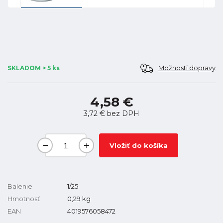
Možnosti dopravy
SKLADOM > 5 ks
4,58 €
3,72 €
bez DPH
Vložiť do košíka
Balenie
1/25
Hmotnosť
0,29
kg
EAN
4019576058472