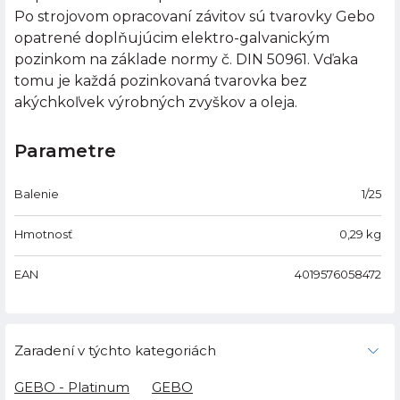
Po strojovom opracovaní závitov sú tvarovky Gebo
opatrené doplňujúcim elektro-galvanickým
pozinkom na základe normy č. DIN 50961. Vďaka
tomu je každá pozinkovaná tvarovka bez
akýchkoľvek výrobných zvyškov a oleja.
Parametre
Balenie
1/25
Hmotnosť
0,29
kg
EAN
4019576058472
Zaradení v týchto kategoriách
GEBO - Platinum
GEBO