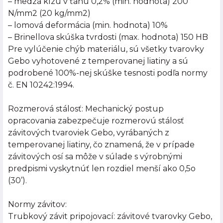
– medza klzu v ťahu 0,2% (min. hodnota) 200
N/mm2 (20 kg/mm2)
– lomová deformácia (min. hodnota) 10%
– Brinellova skúška tvrdosti (max. hodnota) 150 HB
Pre vylúčenie chýb materiálu, sú všetky tvarovky
Gebo vyhotovené z temperovanej liatiny a sú
podrobené 100%-nej skúške tesnosti podľa normy
č. EN 10242:1994.
Rozmerová stálosť: Mechanický postup
opracovania zabezpečuje rozmerovú stálosť
závitových tvaroviek Gebo, vyrábaných z
temperovanej liatiny, čo znamená, že v prípade
závitových osí sa môže v súlade s výrobnými
predpismi vyskytnúť len rozdiel menší ako 0,5o
(30’).
Normy závitov:
Trubkový závit pripojovací: závitové tvarovky Gebo,