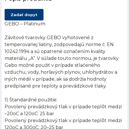
Zadať dopyt
GEBO – Platinum
Závitové tvarovky GEBO vyhotovené z
temperovanej liatiny, zodpovedajú norme č. EN
10242:1994 a sú opatrené označením kvality
materiálu „A“. V súlade touto normou, je tvarovky
Gebo možné použiť v prípade stlačeného
vzduchu, vody, horľavých plynov, uhľohydrátov a
iných médií v prípade, ak sa dodržia hodnoty
predpísané pre teploty a prevádzkové tlaky.
1) Štandardné použitie:
Povolený prevádzkový tlak v prípade teplôt medzi
–20oC a 120oC: 25 bar
Povolený prevádzkový tlak v prípade teplôt medzi
120oC a 300oC: 20–25 bar