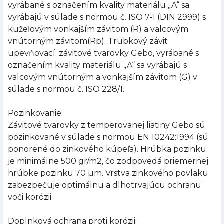
vyrábané s označením kvality materiálu „A“ sa
vyrábajú v súlade s normou č. ISO 7-1 (DIN 2999) s
kužeľovým vonkajším závitom (R) a valcovým
vnútorným závitom(Rp). Trubkový závit
upevňovací: závitové tvarovky Gebo, vyrábané s
označením kvality materiálu „A“ sa vyrábajú s
valcovým vnútorným a vonkajším závitom (G) v
súlade s normou č. ISO 228/1.
Pozinkovanie:
Závitové tvarovky z temperovanej liatiny Gebo sú
pozinkované v súlade s normou EN 10242:1994 (sú
ponorené do zinkového kúpeľa). Hrúbka pozinku
je minimálne 500 gr/m2, čo zodpovedá priemernej
hrúbke pozinku 70 µm. Vrstva zinkového povlaku
zabezpečuje optimálnu a dlhotrvajúcu ochranu
voči korózii.
Doplnková ochrana proti korózii: