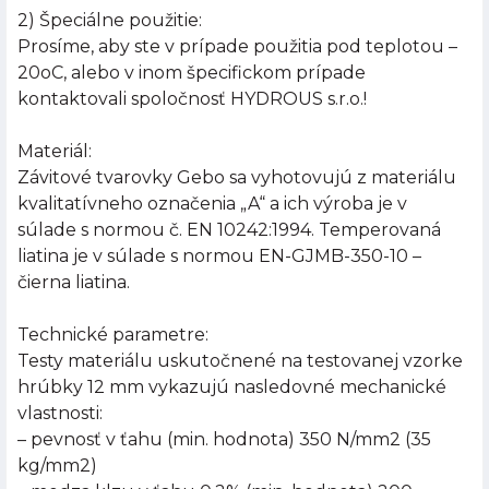
2) Špeciálne použitie:
Prosíme, aby ste v prípade použitia pod teplotou –
20oC, alebo v inom špecifickom prípade
kontaktovali spoločnosť HYDROUS s.r.o.!
Materiál:
Závitové tvarovky Gebo sa vyhotovujú z materiálu
kvalitatívneho označenia „A“ a ich výroba je v
súlade s normou č. EN 10242:1994. Temperovaná
liatina je v súlade s normou EN-GJMB-350-10 –
čierna liatina.
Technické parametre:
Testy materiálu uskutočnené na testovanej vzorke
hrúbky 12 mm vykazujú nasledovné mechanické
vlastnosti:
– pevnosť v ťahu (min. hodnota) 350 N/mm2 (35
kg/mm2)