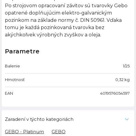
Po strojovom opracovaní závitov sú tvarovky Gebo
opatrené doplňujúcim elektro-galvanickým
pozinkom na základe normy č. DIN 50961. Vďaka
tomu je každá pozinkovaná tvarovka bez
akýchkoľvek výrobných zvyškov a oleja.
Parametre
Balenie
1/25
Hmotnosť
0,32
kg
EAN
4019576054597
Zaradení v týchto kategoriách
GEBO - Platinum
GEBO