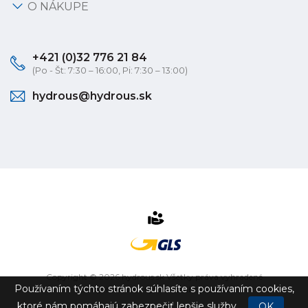
O NÁKUPE
+421 (0)32 776 21 84
(Po - Št: 7:30 – 16:00, Pi: 7:30 – 13:00)
hydrous@hydrous.sk
Copyright © 2026 hydrous.sk Všetky práva vyhradené
Používaním týchto stránok súhlasíte s používaním cookies,
eshop na mieru
vytvorilo
vibration.sk
ktoré nám pomáhajú zabezpečiť lepšie služby.
OK