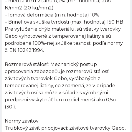
– medza klzu v ťahu 0,2% (min. hodnota) 200
N/mm2 (20 kg/mm2)
– lomová deformácia (min. hodnota) 10%
– Brinellova skúška tvrdosti (max. hodnota) 150 HB
Pre vylúčenie chýb materiálu, sú všetky tvarovky
Gebo vyhotovené z temperovanej liatiny a sú
podrobené 100%-nej skúške tesnosti podľa normy
č. EN 10242:1994.
Rozmerová stálosť: Mechanický postup
opracovania zabezpečuje rozmerovú stálosť
závitových tvaroviek Gebo, vyrábaných z
temperovanej liatiny, čo znamená, že v prípade
závitových osí sa môže v súlade s výrobnými
predpismi vyskytnúť len rozdiel menší ako 0,5o
(30’).
Normy závitov:
Trubkový závit pripojovací: závitové tvarovky Gebo,