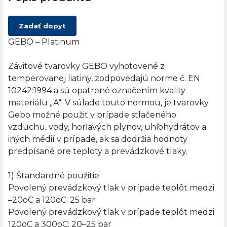
Zadať dopyt
GEBO – Platinum
Závitové tvarovky GEBO vyhotovené z
temperovanej liatiny, zodpovedajú norme č. EN
10242:1994 a sú opatrené označením kvality
materiálu „A“. V súlade touto normou, je tvarovky
Gebo možné použiť v prípade stlačeného
vzduchu, vody, horľavých plynov, uhľohydrátov a
iných médií v prípade, ak sa dodržia hodnoty
predpísané pre teploty a prevádzkové tlaky.
1) Štandardné použitie:
Povolený prevádzkový tlak v prípade teplôt medzi
–20oC a 120oC: 25 bar
Povolený prevádzkový tlak v prípade teplôt medzi
120oC a 300oC: 20–25 bar