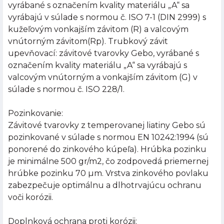
vyrábané s označením kvality materiálu „A“ sa
vyrábajú v súlade s normou č. ISO 7-1 (DIN 2999) s
kužeľovým vonkajším závitom (R) a valcovým
vnútorným závitom(Rp). Trubkový závit
upevňovací: závitové tvarovky Gebo, vyrábané s
označením kvality materiálu „A“ sa vyrábajú s
valcovým vnútorným a vonkajším závitom (G) v
súlade s normou č. ISO 228/1.
Pozinkovanie:
Závitové tvarovky z temperovanej liatiny Gebo sú
pozinkované v súlade s normou EN 10242:1994 (sú
ponorené do zinkového kúpeľa). Hrúbka pozinku
je minimálne 500 gr/m2, čo zodpovedá priemernej
hrúbke pozinku 70 µm. Vrstva zinkového povlaku
zabezpečuje optimálnu a dlhotrvajúcu ochranu
voči korózii.
Doplnková ochrana proti korózii: