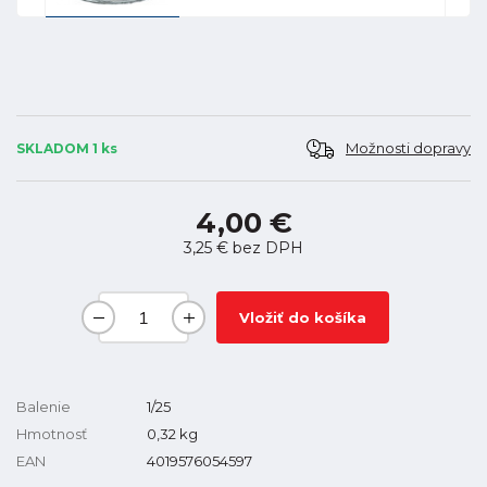
Možnosti dopravy
SKLADOM 1 ks
4,00 €
3,25 €
bez DPH
Vložiť do košíka
Balenie
1/25
Hmotnosť
0,32
kg
EAN
4019576054597