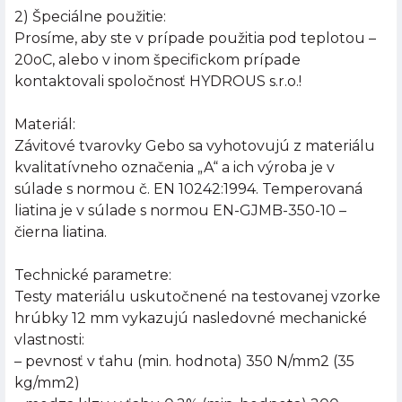
2) Špeciálne použitie:
Prosíme, aby ste v prípade použitia pod teplotou –
20oC, alebo v inom špecifickom prípade
kontaktovali spoločnosť HYDROUS s.r.o.!
Materiál:
Závitové tvarovky Gebo sa vyhotovujú z materiálu
kvalitatívneho označenia „A“ a ich výroba je v
súlade s normou č. EN 10242:1994. Temperovaná
liatina je v súlade s normou EN-GJMB-350-10 –
čierna liatina.
Technické parametre:
Testy materiálu uskutočnené na testovanej vzorke
hrúbky 12 mm vykazujú nasledovné mechanické
vlastnosti:
– pevnosť v ťahu (min. hodnota) 350 N/mm2 (35
kg/mm2)