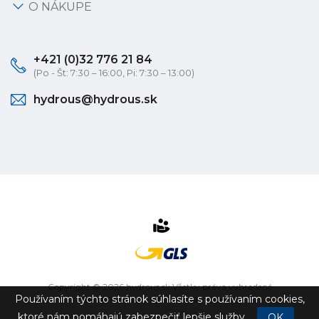
O NÁKUPE
+421 (0)32 776 21 84
(Po - Št: 7:30 – 16:00, Pi: 7:30 – 13:00)
hydrous@hydrous.sk
Copyright © 2026 hydrous.sk Všetky práva vyhradené
Používaním týchto stránok súhlasíte s používaním cookies,
eshop na mieru
vytvorilo
vibration.sk
ktoré nám pomáhajú zabezpečiť lepšie služby.
OK