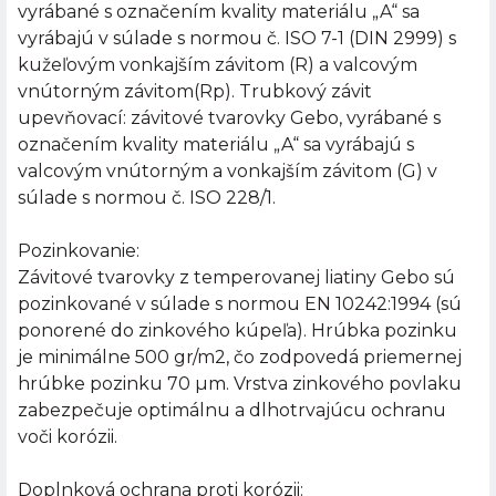
vyrábané s označením kvality materiálu „A“ sa
vyrábajú v súlade s normou č. ISO 7-1 (DIN 2999) s
kužeľovým vonkajším závitom (R) a valcovým
vnútorným závitom(Rp). Trubkový závit
upevňovací: závitové tvarovky Gebo, vyrábané s
označením kvality materiálu „A“ sa vyrábajú s
valcovým vnútorným a vonkajším závitom (G) v
súlade s normou č. ISO 228/1.
Pozinkovanie:
Závitové tvarovky z temperovanej liatiny Gebo sú
pozinkované v súlade s normou EN 10242:1994 (sú
ponorené do zinkového kúpeľa). Hrúbka pozinku
je minimálne 500 gr/m2, čo zodpovedá priemernej
hrúbke pozinku 70 µm. Vrstva zinkového povlaku
zabezpečuje optimálnu a dlhotrvajúcu ochranu
voči korózii.
Doplnková ochrana proti korózii: