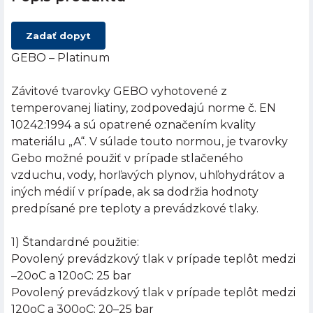
Zadať dopyt
GEBO – Platinum
Závitové tvarovky GEBO vyhotovené z
temperovanej liatiny, zodpovedajú norme č. EN
10242:1994 a sú opatrené označením kvality
materiálu „A“. V súlade touto normou, je tvarovky
Gebo možné použiť v prípade stlačeného
vzduchu, vody, horľavých plynov, uhľohydrátov a
iných médií v prípade, ak sa dodržia hodnoty
predpísané pre teploty a prevádzkové tlaky.
1) Štandardné použitie:
Povolený prevádzkový tlak v prípade teplôt medzi
–20oC a 120oC: 25 bar
Povolený prevádzkový tlak v prípade teplôt medzi
120oC a 300oC: 20–25 bar