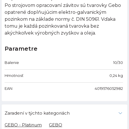
Po strojovom opracovaní závitov sú tvarovky Gebo
opatrené doplňujúcim elektro-galvanickým
pozinkom na základe normy č. DIN 50961. Vďaka
tomu je každá pozinkovaná tvarovka bez
akýchkoľvek výrobných zvyškov a oleja.
Parametre
Balenie
10/30
Hmotnosť
0,24
kg
EAN
4019576052982
Zaradení v týchto kategoriách
GEBO - Platinum
GEBO