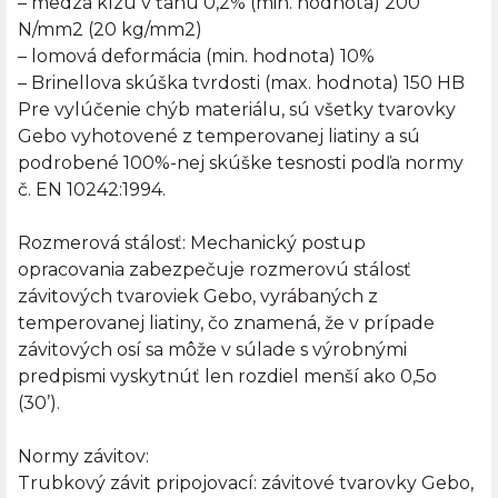
– medza klzu v ťahu 0,2% (min. hodnota) 200
N/mm2 (20 kg/mm2)
– lomová deformácia (min. hodnota) 10%
– Brinellova skúška tvrdosti (max. hodnota) 150 HB
Pre vylúčenie chýb materiálu, sú všetky tvarovky
Gebo vyhotovené z temperovanej liatiny a sú
podrobené 100%-nej skúške tesnosti podľa normy
č. EN 10242:1994.
Rozmerová stálosť: Mechanický postup
opracovania zabezpečuje rozmerovú stálosť
závitových tvaroviek Gebo, vyrábaných z
temperovanej liatiny, čo znamená, že v prípade
závitových osí sa môže v súlade s výrobnými
predpismi vyskytnúť len rozdiel menší ako 0,5o
(30’).
Normy závitov:
Trubkový závit pripojovací: závitové tvarovky Gebo,