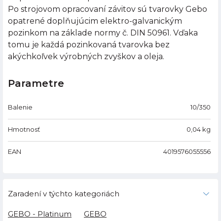
Po strojovom opracovaní závitov sú tvarovky Gebo
opatrené doplňujúcim elektro-galvanickým
pozinkom na základe normy č. DIN 50961. Vďaka
tomu je každá pozinkovaná tvarovka bez
akýchkoľvek výrobných zvyškov a oleja.
Parametre
Balenie
10/350
Hmotnosť
0,04
kg
EAN
4019576055556
Zaradení v týchto kategoriách
GEBO - Platinum
GEBO