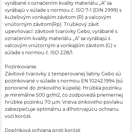
vyrábané s označením kvality materiálu „A“ sa
vyrábajú v súlade s normou č. ISO 7-1 (DIN 2999) s
kužeľovým vonkajším závitom (R) a valcovým
vnútorným závitom(Rp). Trubkový závit
upevňovací: závitové tvarovky Gebo, vyrábané s
označením kvality materiálu „A“ sa vyrábajú s
valcovým vnútorným a vonkajším závitom (G) v
súlade s normou č. ISO 228/1.
Pozinkovanie:
Závitové tvarovky z temperovanej liatiny Gebo sú
pozinkované v súlade s normou EN 10242:1994 (sú
ponorené do zinkového kúpeľa). Hrúbka pozinku
je minimálne 500 gr/m2, čo zodpovedá priemernej
hrúbke pozinku 70 µm. Vrstva zinkového povlaku
zabezpečuje optimálnu a dlhotrvajúcu ochranu
voči korózii.
Doplnková ochrana proti korózii: