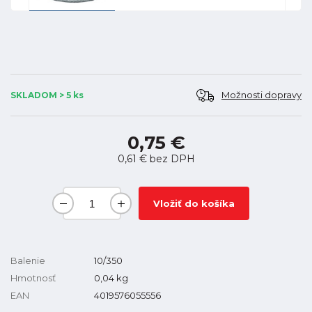
Možnosti dopravy
SKLADOM > 5 ks
0,75 €
0,61 €
bez DPH
Vložiť do košíka
Balenie
10/350
Hmotnosť
0,04
kg
EAN
4019576055556