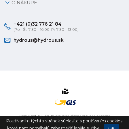
O NÁKUPE
+421 (0)32 776 21 84
(Po - Št: 7:30 – 16:00, Pi: 7:30 – 13:00)
hydrous@hydrous.sk
Copyright © 2026 hydrous.sk Všetky práva vyhradené
Používaním týchto stránok súhlasíte s používaním cookies,
eshop na mieru
vytvorilo
vibration.sk
ktoré nám pomáhajú zabezpečiť lepšie služby.
OK