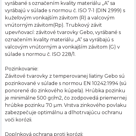
vyrábané s označením kvality materiálu „A“ sa
vyrábajú v súlade s normou č. ISO 7-1 (DIN 2999) s
kužeľovým vonkajším závitom (R) a valcovým
vnútorným závitom(Rp). Trubkový závit
upevňovací: závitové tvarovky Gebo, vyrábané s
označením kvality materiálu „A“ sa vyrábajú s
valcovým vnútorným a vonkajším závitom (G) v
súlade s normou č. ISO 228/1.
Pozinkovanie:
Závitové tvarovky z temperovanej liatiny Gebo sú
pozinkované v súlade s normou EN 10242:1994 (sú
ponorené do zinkového kúpeľa). Hrúbka pozinku
je minimálne 500 gr/m2, čo zodpovedá priemernej
hrúbke pozinku 70 µm. Vrstva zinkového povlaku
zabezpečuje optimálnu a dlhotrvajúcu ochranu
voči korózii.
Doplnková ochrana proti korózii: