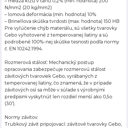
– medza klzu v ťahu 0,2% (min. hodnota) 200
N/mm2 (20 kg/mm2)
– lomová deformácia (min. hodnota) 10%
– Brinellova skúška tvrdosti (max. hodnota) 150 HB
Pre vylúčenie chýb materiálu, sú všetky tvarovky
Gebo vyhotovené z temperovanej liatiny a sú
podrobené 100%-nej skúške tesnosti podľa normy
č. EN 10242:1994.
Rozmerová stálosť: Mechanický postup
opracovania zabezpečuje rozmerovú stálosť
závitových tvaroviek Gebo, vyrábaných z
temperovanej liatiny, čo znamená, že v prípade
závitových osí sa môže v súlade s výrobnými
predpismi vyskytnúť len rozdiel menší ako 0,5o
(30’).
Normy závitov:
Trubkový závit pripojovací: závitové tvarovky Gebo,