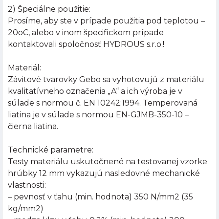
2) Špeciálne použitie:
Prosíme, aby ste v prípade použitia pod teplotou –
20oC, alebo v inom špecifickom prípade
kontaktovali spoločnosť HYDROUS s.r.o.!
Materiál:
Závitové tvarovky Gebo sa vyhotovujú z materiálu
kvalitatívneho označenia „A“ a ich výroba je v
súlade s normou č. EN 10242:1994. Temperovaná
liatina je v súlade s normou EN-GJMB-350-10 –
čierna liatina.
Technické parametre:
Testy materiálu uskutočnené na testovanej vzorke
hrúbky 12 mm vykazujú nasledovné mechanické
vlastnosti:
– pevnosť v ťahu (min. hodnota) 350 N/mm2 (35
kg/mm2)