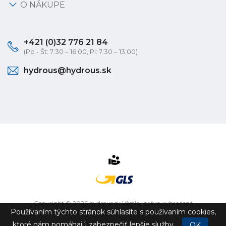
O NÁKUPE
+421 (0)32 776 21 84
(Po - Št: 7:30 – 16:00, Pi: 7:30 – 13:00)
hydrous@hydrous.sk
Copyright © 2026 hydrous.sk Všetky práva vyhradené
Používaním týchto stránok súhlasíte s používaním cookies,
eshop na mieru
vytvorilo
vibration.sk
ktoré nám pomáhajú zabezpečiť lepšie služby.
OK