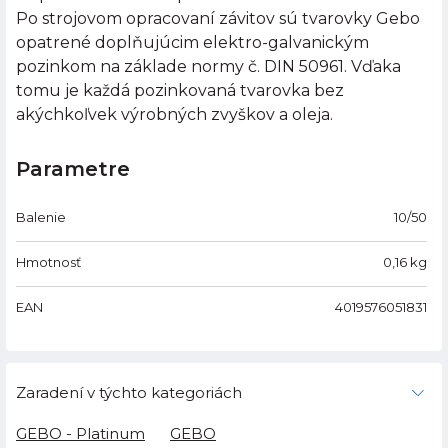
Po strojovom opracovaní závitov sú tvarovky Gebo
opatrené doplňujúcim elektro-galvanickým
pozinkom na základe normy č. DIN 50961. Vďaka
tomu je každá pozinkovaná tvarovka bez
akýchkoľvek výrobných zvyškov a oleja.
Parametre
Balenie
10/50
Hmotnosť
0,16
kg
EAN
4019576051831
Zaradení v týchto kategoriách
GEBO - Platinum
GEBO