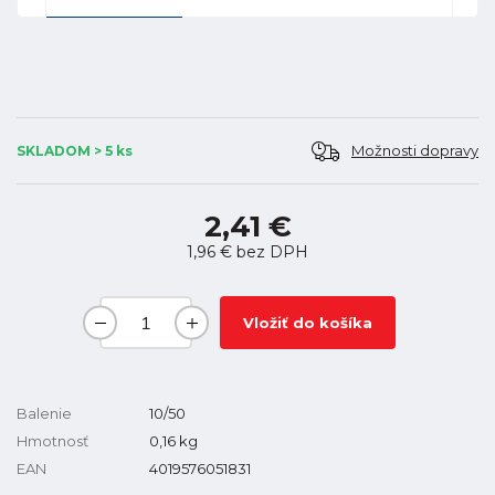
Možnosti dopravy
SKLADOM > 5 ks
2,41 €
1,96 €
bez DPH
Vložiť do košíka
Balenie
10/50
Hmotnosť
0,16
kg
EAN
4019576051831