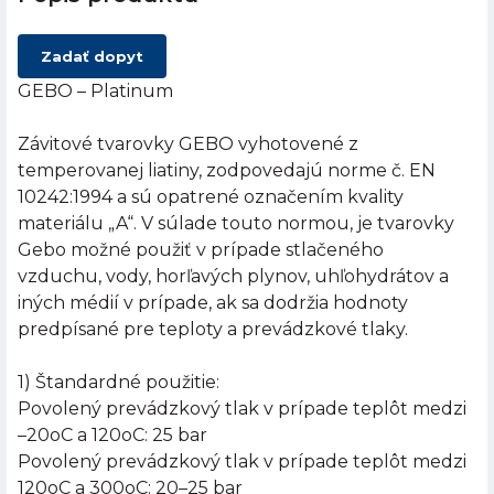
Zadať dopyt
GEBO – Platinum
Závitové tvarovky GEBO vyhotovené z
temperovanej liatiny, zodpovedajú norme č. EN
10242:1994 a sú opatrené označením kvality
materiálu „A“. V súlade touto normou, je tvarovky
Gebo možné použiť v prípade stlačeného
vzduchu, vody, horľavých plynov, uhľohydrátov a
iných médií v prípade, ak sa dodržia hodnoty
predpísané pre teploty a prevádzkové tlaky.
1) Štandardné použitie:
Povolený prevádzkový tlak v prípade teplôt medzi
–20oC a 120oC: 25 bar
Povolený prevádzkový tlak v prípade teplôt medzi
120oC a 300oC: 20–25 bar