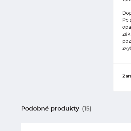
Dop
Po 
opa
zák
poz
zvy
Zar
Podobné produkty
(15)