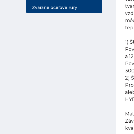
tva
Zvárané oceľové rúry
vzd
méd
tep
1) 
Pov
a 1
Pov
300
2) 
Pro
ale
HYD
Mat
Záv
kva