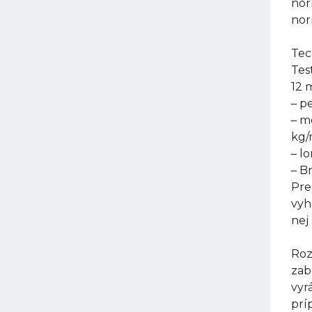
nor
nor
Tec
Tes
12 
– p
– m
kg
– l
– B
Pre
vyh
nej
Roz
zab
vyr
prí