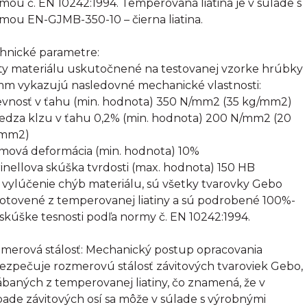
mou č. EN 10242:1994. Temperovaná liatina je v súlade s
mou EN-GJMB-350-10 – čierna liatina.
hnické parametre:
ty materiálu uskutočnené na testovanej vzorke hrúbky
mm vykazujú nasledovné mechanické vlastnosti:
evnosť v ťahu (min. hodnota) 350 N/mm2 (35 kg/mm2)
edza klzu v ťahu 0,2% (min. hodnota) 200 N/mm2 (20
/mm2)
omová deformácia (min. hodnota) 10%
rinellova skúška tvrdosti (max. hodnota) 150 HB
 vylúčenie chýb materiálu, sú všetky tvarovky Gebo
otovené z temperovanej liatiny a sú podrobené 100%-
 skúške tesnosti podľa normy č. EN 10242:1994.
merová stálosť: Mechanický postup opracovania
ezpečuje rozmerovú stálosť závitových tvaroviek Gebo,
ábaných z temperovanej liatiny, čo znamená, že v
pade závitových osí sa môže v súlade s výrobnými