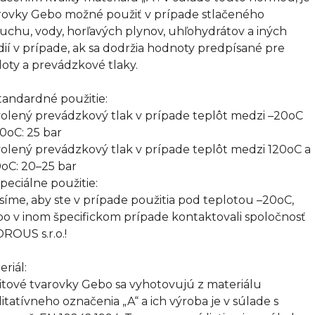
rovky Gebo možné použiť v prípade stlačeného
uchu, vody, horľavých plynov, uhľohydrátov a iných
ií v prípade, ak sa dodržia hodnoty predpísané pre
loty a prevádzkové tlaky.
Štandardné použitie:
olený prevádzkový tlak v prípade teplôt medzi –20oC
20oC: 25 bar
olený prevádzkový tlak v prípade teplôt medzi 120oC a
oC: 20–25 bar
Špeciálne použitie:
síme, aby ste v prípade použitia pod teplotou –20oC,
bo v inom špecifickom prípade kontaktovali spoločnosť
ROUS s.r.o.!
eriál:
itové tvarovky Gebo sa vyhotovujú z materiálu
litatívneho označenia „A“ a ich výroba je v súlade s