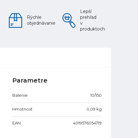
Lepší
Rýchle
prehľad
objednávanie
v
produktoch
Parametre
Balenie
10/150
Hmotnosť
0,09
kg
EAN
4019576054719