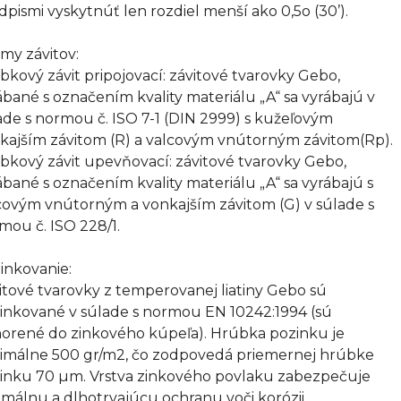
dpismi vyskytnúť len rozdiel menší ako 0,5o (30’).
my závitov:
bkový závit pripojovací: závitové tvarovky Gebo,
ábané s označením kvality materiálu „A“ sa vyrábajú v
ade s normou č. ISO 7-1 (DIN 2999) s kužeľovým
kajším závitom (R) a valcovým vnútorným závitom(Rp).
bkový závit upevňovací: závitové tvarovky Gebo,
ábané s označením kvality materiálu „A“ sa vyrábajú s
covým vnútorným a vonkajším závitom (G) v súlade s
mou č. ISO 228/1.
inkovanie:
itové tvarovky z temperovanej liatiny Gebo sú
inkované v súlade s normou EN 10242:1994 (sú
orené do zinkového kúpeľa). Hrúbka pozinku je
imálne 500 gr/m2, čo zodpovedá priemernej hrúbke
inku 70 µm. Vrstva zinkového povlaku zabezpečuje
imálnu a dlhotrvajúcu ochranu voči korózii.