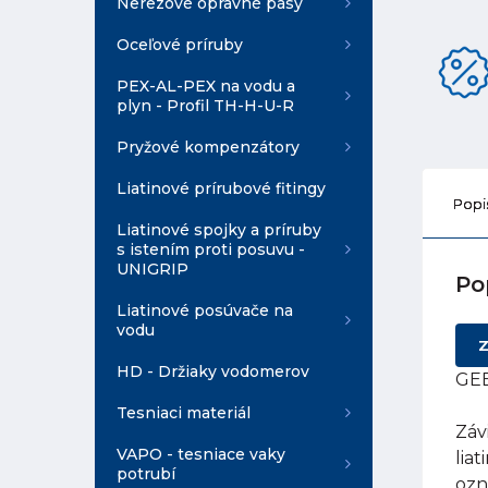
Nerezové opravné pásy
Oceľové príruby
PEX-AL-PEX na vodu a
plyn - Profil TH-H-U-R
Pryžové kompenzátory
Liatinové prírubové fitingy
Popi
Liatinové spojky a príruby
s istením proti posuvu -
UNIGRIP
Po
Liatinové posúvače na
vodu
Z
HD - Držiaky vodomerov
GEB
Tesniaci materiál
Záv
VAPO - tesniace vaky
lia
potrubí
ozn