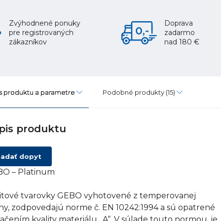
Zvýhodnené ponuky
Doprava
pre registrovaných
zadarmo
zákazníkov
nad 180 €
s produktu a parametre
Podobné produkty
(15)
pis produktu
adať dopyt
O – Platinum
itové tvarovky GEBO vyhotovené z temperovanej
tiny, zodpovedajú norme č. EN 10242:1994 a sú opatrené
ačením kvality materiálu „A“. V súlade touto normou, je