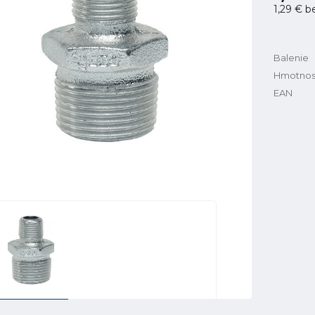
1,29 €
b
Balenie
Hmotnos
EAN