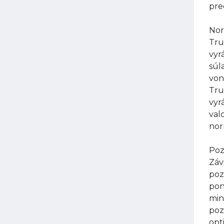
pre
Nor
Tru
vyr
súl
von
Tru
vyr
val
nor
Poz
Záv
poz
pon
min
poz
opt