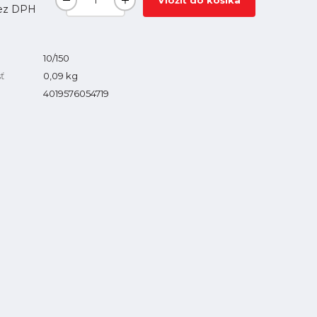
Vložiť do košíka
ez DPH
10/150
ť
0,09
kg
4019576054719