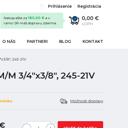
Prihlásenie
Registrácia
0,00 €
Nakúp ešte za
180,00 €
a v
0
rámci SR máš dopravu zdarma.
s DPH
O NÁS
PARTNERI
BLOG
KONTAKT
x3/8", 245-21V
/M 3/4"x3/8", 245-21V
Možnosti dopravy
dnávku
 €