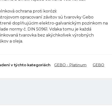
lnková ochrana proti korózii:
strojovom opracovaní závitov sú tvarovky Gebo
trené doplňujúcim elektro-galvanickým pozinkom na
lade normy č. DIN 50961. Vďaka tomu je každá
inkovaná tvarovka bez akýchkoľvek výrobných
škov a oleja.
adení v týchto kategoriách
GEBO - Platinum
GEBO