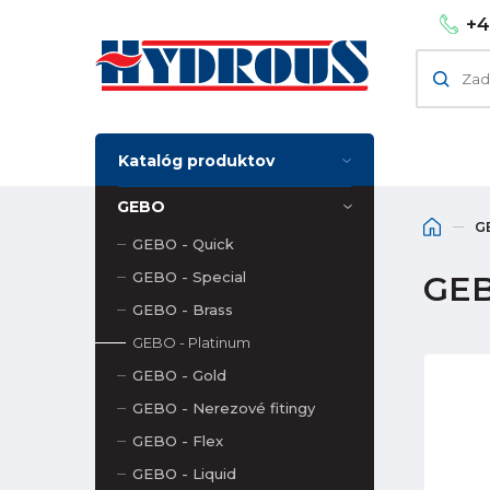
+4
Katalóg produktov
GEBO
G
GEBO - Quick
GEBO - Special
GEB
GEBO - Brass
GEBO - Platinum
GEBO - Gold
GEBO - Nerezové fitingy
GEBO - Flex
GEBO - Liquid