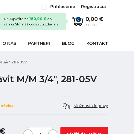
Prihlásenie
Registrácia
0,00 €
Nakúp ešte za
180,00 €
a v
0
rámci SR máš dopravu zdarma.
s DPH
O NÁS
PARTNERI
BLOG
KONTAKT
 3/4", 281-05V
vit M/M 3/4", 281-05V
Možnosti dopravy
dnávku
 €