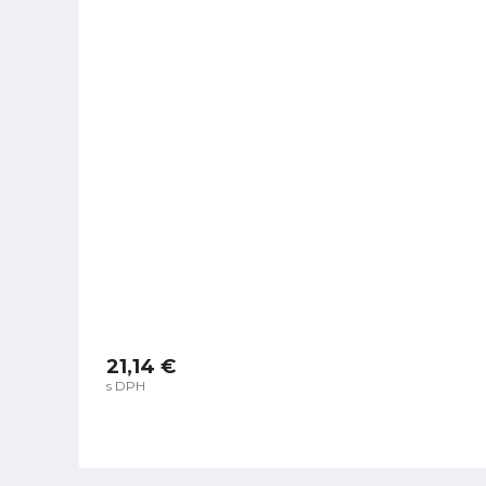
21,14 €
s DPH