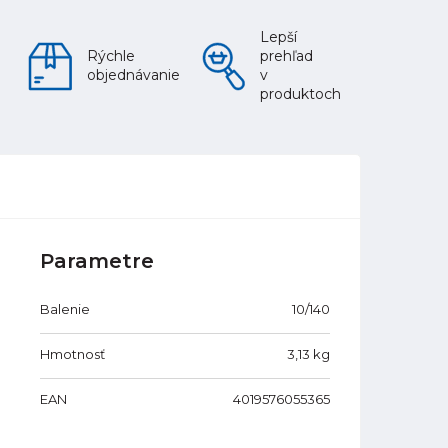
Lepší
Rýchle
prehľad
objednávanie
v
produktoch
Parametre
Balenie
10/140
Hmotnosť
3,13
kg
EAN
4019576055365