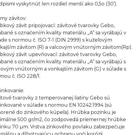
dpismi vyskytnúť len rozdiel menší ako 0,5o (30’).
my závitov:
bkový závit pripojovací: závitové tvarovky Gebo,
ábané s označením kvality materiálu „A“ sa vyrábajú v
ade s normou č. ISO 7-1 (DIN 2999) s kužeľovým
kajším závitom (R) a valcovým vnútorným závitom(Rp).
bkový závit upevňovací: závitové tvarovky Gebo,
ábané s označením kvality materiálu „A“ sa vyrábajú s
covým vnútorným a vonkajším závitom (G) v súlade s
mou č. ISO 228/1.
inkovanie:
itové tvarovky z temperovanej liatiny Gebo sú
inkované v súlade s normou EN 10242:1994 (sú
orené do zinkového kúpeľa). Hrúbka pozinku je
imálne 500 gr/m2, čo zodpovedá priemernej hrúbke
inku 70 µm. Vrstva zinkového povlaku zabezpečuje
imálnu a dlhotrvajúcu ochranu voči korózii.