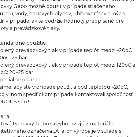
rovky Gebo možné použiť v prípade stlačeného
uchu, vody, horľavých plynov, uhľohydrátov a iných
ií v prípade, ak sa dodržia hodnoty predpísané pre
loty a prevádzkové tlaky.
Štandardné použitie:
olený prevádzkový tlak v prípade teplôt medzi –20oC
20oC: 25 bar
olený prevádzkový tlak v prípade teplôt medzi 120oC a
oC: 20–25 bar
Špeciálne použitie:
síme, aby ste v prípade použitia pod teplotou –20oC,
bo v inom špecifickom prípade kontaktovali spoločnosť
ROUS s.r.o.!
eriál:
itové tvarovky Gebo sa vyhotovujú z materiálu
litatívneho označenia „A“ a ich výroba je v súlade s