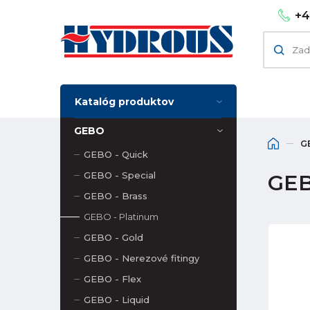
+4
Katalóg produktov
GEBO
G
GEBO - Quick
GEBO - Special
GEB
GEBO - Brass
GEBO - Platinum
GEBO - Gold
GEBO - Nerezové fitingy
GEBO - Flex
GEBO - Liquid