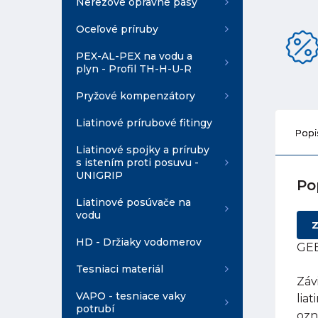
Nerezové opravné pásy
Oceľové príruby
PEX-AL-PEX na vodu a
plyn - Profil TH-H-U-R
Pryžové kompenzátory
Liatinové prírubové fitingy
Popi
Liatinové spojky a príruby
s istením proti posuvu -
UNIGRIP
Po
Liatinové posúvače na
vodu
Z
HD - Držiaky vodomerov
GEB
Tesniaci materiál
Záv
VAPO - tesniace vaky
lia
potrubí
ozn