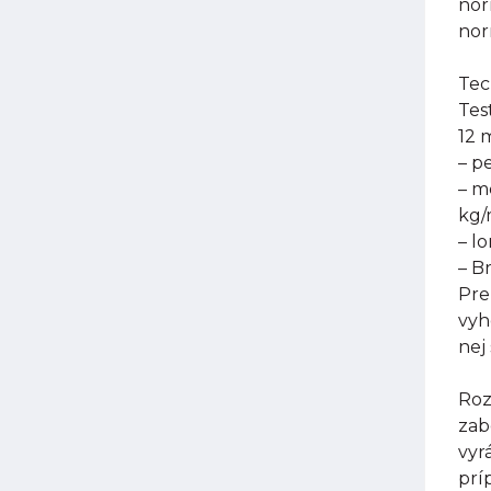
nor
nor
Tec
Tes
12 
– p
– m
kg
– l
– B
Pre
vyh
nej
Roz
zab
vyr
prí