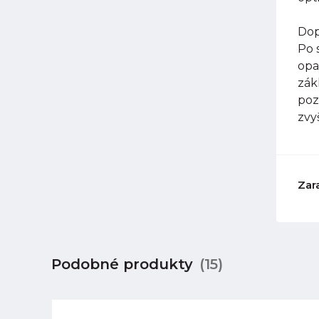
Dop
Po 
opa
zák
poz
zvy
Zar
Podobné produkty
(15)