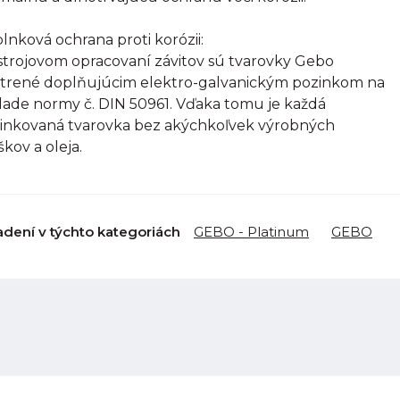
lnková ochrana proti korózii:
strojovom opracovaní závitov sú tvarovky Gebo
trené doplňujúcim elektro-galvanickým pozinkom na
lade normy č. DIN 50961. Vďaka tomu je každá
inkovaná tvarovka bez akýchkoľvek výrobných
škov a oleja.
adení v týchto kategoriách
GEBO - Platinum
GEBO