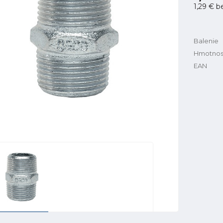
1,29 €
b
Balenie
Hmotnos
EAN