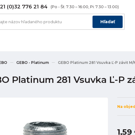
21 (0)32 776 21 84
(Po - Št: 7:30 – 16:00, Pi: 7:30 – 13:00)
Hľadať
EBO
GEBO - Platinum
GEBO Platinum 281 Vsuvka Ľ-P závit M/M
O Platinum 281 Vsuvka Ľ-P zá
Na obje
1,59