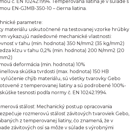
mou č. EN 10242:1994. Temperovaná liatina je v súlade s
mou EN-GJMB-350-10 – čierna liatina.
hnické parametre:
ty materiálu uskutočnené na testovanej vzorke hrúbky
mm vykazujú nasledovné mechanické vlastnosti:
evnosť v ťahu (min. hodnota) 350 N/mm2 (35 kg/mm2)
edza klzu v ťahu 0,2% (min. hodnota) 200 N/mm2 (20
/mm2)
omová deformácia (min. hodnota) 10%
rinellova skúška tvrdosti (max. hodnota) 150 HB
 vylúčenie chýb materiálu, sú všetky tvarovky Gebo
otovené z temperovanej liatiny a sú podrobené 100%-
 skúške tesnosti podľa normy č. EN 10242:1994.
merová stálosť: Mechanický postup opracovania
ezpečuje rozmerovú stálosť závitových tvaroviek Gebo,
ábaných z temperovanej liatiny, čo znamená, že v
pade závitových osí sa môže v súlade s výrobnými