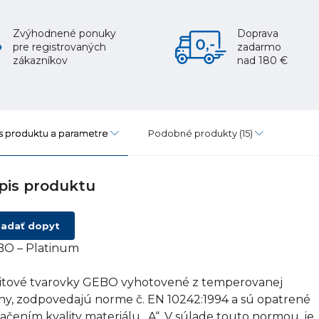
Zvýhodnené ponuky
Doprava
pre registrovaných
zadarmo
zákazníkov
nad 180 €
s produktu a parametre
Podobné produkty
(15)
pis produktu
adať dopyt
O – Platinum
itové tvarovky GEBO vyhotovené z temperovanej
tiny, zodpovedajú norme č. EN 10242:1994 a sú opatrené
ačením kvality materiálu „A“. V súlade touto normou, je