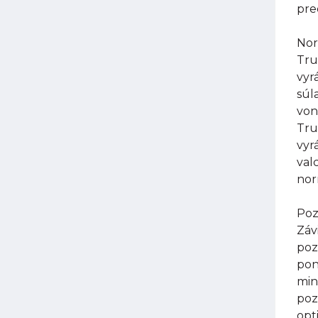
pre
Nor
Tru
vyr
súl
von
Tru
vyr
val
nor
Poz
Záv
poz
pon
min
poz
opt