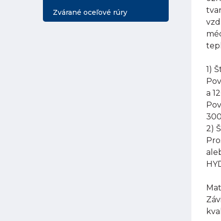
tva
Zvárané oceľové rúry
vzd
méd
tep
1) 
Pov
a 1
Pov
300
2) 
Pro
ale
HYD
Mat
Záv
kva