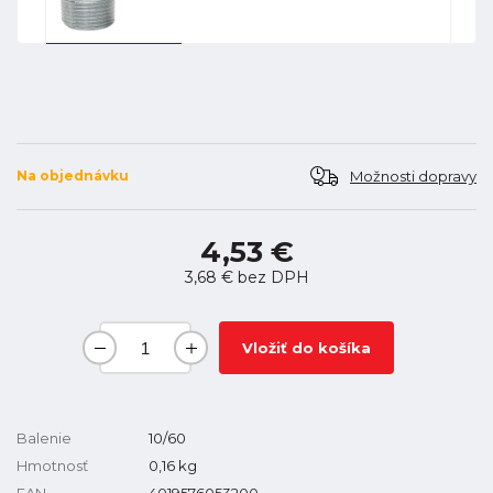
Možnosti dopravy
Na objednávku
4,53 €
3,68 €
bez DPH
Vložiť do košíka
Balenie
10/60
Hmotnosť
0,16
kg
EAN
4019576053200