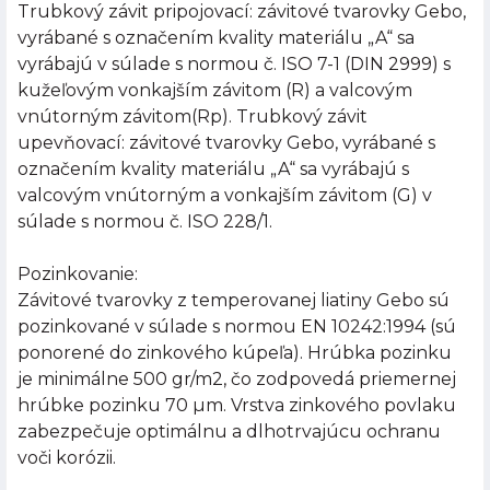
Trubkový závit pripojovací: závitové tvarovky Gebo,
vyrábané s označením kvality materiálu „A“ sa
vyrábajú v súlade s normou č. ISO 7-1 (DIN 2999) s
kužeľovým vonkajším závitom (R) a valcovým
vnútorným závitom(Rp). Trubkový závit
upevňovací: závitové tvarovky Gebo, vyrábané s
označením kvality materiálu „A“ sa vyrábajú s
valcovým vnútorným a vonkajším závitom (G) v
súlade s normou č. ISO 228/1.
Pozinkovanie:
Závitové tvarovky z temperovanej liatiny Gebo sú
pozinkované v súlade s normou EN 10242:1994 (sú
ponorené do zinkového kúpeľa). Hrúbka pozinku
je minimálne 500 gr/m2, čo zodpovedá priemernej
hrúbke pozinku 70 µm. Vrstva zinkového povlaku
zabezpečuje optimálnu a dlhotrvajúcu ochranu
voči korózii.