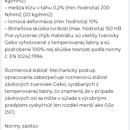
kg/mm2)
– medza klzu v ťahu 0,2% (min. hodnota) 200
N/mm2 (20 kg/mm2)
– lomová deformácia (min. hodnota) 10%
– Brinellova skúška tvrdosti (max. hodnota) 150 HB
Pre vylúčenie chýb materiálu, sú všetky tvarovky
Gebo vyhotovené z temperovanej liatiny a sú
podrobené 100%-nej skúške tesnosti podľa normy
č. EN 10242:1994.
Rozmerová stálosť: Mechanický postup
opracovania zabezpečuje rozmerovú stálosť
závitových tvaroviek Gebo, vyrábaných z
temperovanej liatiny, čo znamená, že v prípade
závitových osí sa môže v súlade s výrobnými
predpismi vyskytnúť len rozdiel menší ako 0,5o
(30’).
Normy závitov: