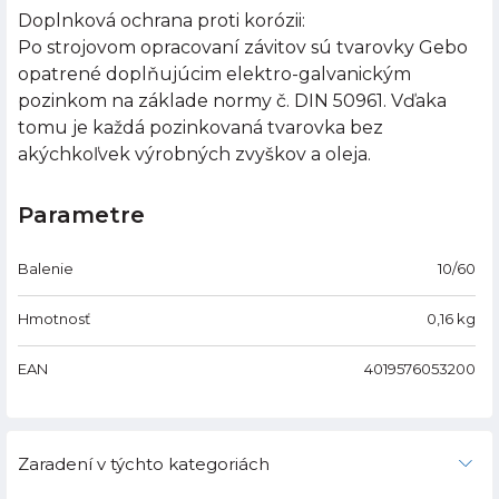
Doplnková ochrana proti korózii:
Po strojovom opracovaní závitov sú tvarovky Gebo
opatrené doplňujúcim elektro-galvanickým
pozinkom na základe normy č. DIN 50961. Vďaka
tomu je každá pozinkovaná tvarovka bez
akýchkoľvek výrobných zvyškov a oleja.
Parametre
Balenie
10/60
Hmotnosť
0,16
kg
EAN
4019576053200
Zaradení v týchto kategoriách