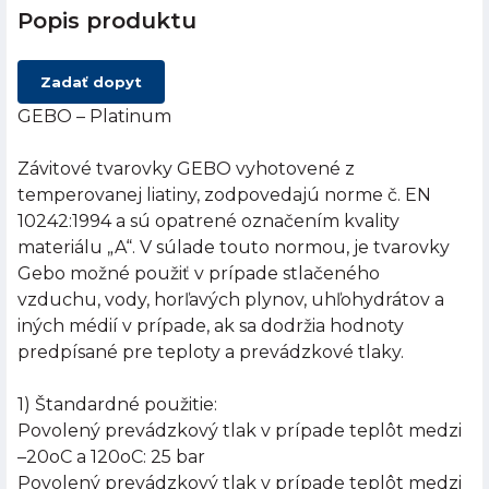
Popis produktu
Zadať dopyt
GEBO – Platinum
Závitové tvarovky GEBO vyhotovené z
temperovanej liatiny, zodpovedajú norme č. EN
10242:1994 a sú opatrené označením kvality
materiálu „A“. V súlade touto normou, je tvarovky
Gebo možné použiť v prípade stlačeného
vzduchu, vody, horľavých plynov, uhľohydrátov a
iných médií v prípade, ak sa dodržia hodnoty
predpísané pre teploty a prevádzkové tlaky.
1) Štandardné použitie:
Povolený prevádzkový tlak v prípade teplôt medzi
–20oC a 120oC: 25 bar
Povolený prevádzkový tlak v prípade teplôt medzi