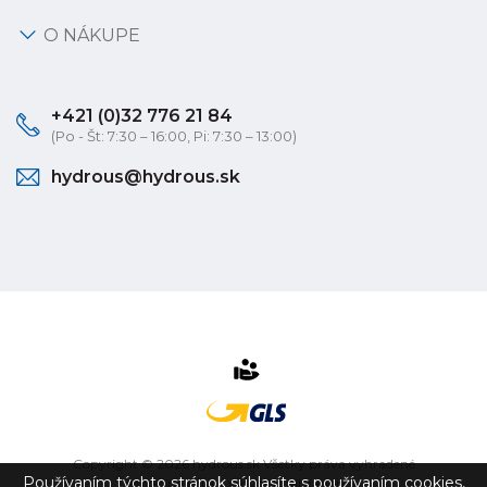
O NÁKUPE
+421 (0)32 776 21 84
(Po - Št: 7:30 – 16:00, Pi: 7:30 – 13:00)
hydrous@hydrous.sk
Copyright © 2026 hydrous.sk Všetky práva vyhradené
Používaním týchto stránok súhlasíte s používaním cookies,
eshop na mieru
vytvorilo
vibration.sk