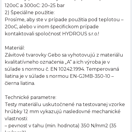
120oC a 300oC: 20–25 bar
2) Špeciálne použitie:
Prosíme, aby ste v prípade použitia pod teplotou –
20oC, alebo v inom špecifickom prípade
kontaktovali spoločnosť HYDROUS s.r.o.!
Materiál:
Závitové tvarovky Gebo sa vyhotovujú z materiálu
kvalitatívneho označenia „A“ a ich výroba je v
súlade s normou č. EN 10242:1994. Temperovaná
liatina je v súlade s normou EN-GJMB-350-10 –
čierna liatina.
Technické parametre:
Testy materiálu uskutočnené na testovanej vzorke
hrúbky 12 mm vykazujú nasledovné mechanické
vlastnosti:
– pevnosť v ťahu (min. hodnota) 350 N/mm2 (35