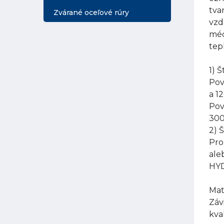
tva
Zvárané oceľové rúry
vzd
méd
tep
1) 
Pov
a 1
Pov
300
2) 
Pro
ale
HYD
Mat
Záv
kva