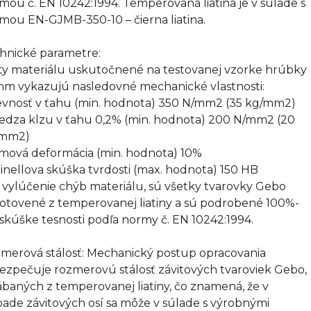
mou č. EN 10242:1994. Temperovaná liatina je v súlade s
mou EN-GJMB-350-10 – čierna liatina.
hnické parametre:
ty materiálu uskutočnené na testovanej vzorke hrúbky
mm vykazujú nasledovné mechanické vlastnosti:
evnosť v ťahu (min. hodnota) 350 N/mm2 (35 kg/mm2)
edza klzu v ťahu 0,2% (min. hodnota) 200 N/mm2 (20
/mm2)
omová deformácia (min. hodnota) 10%
rinellova skúška tvrdosti (max. hodnota) 150 HB
 vylúčenie chýb materiálu, sú všetky tvarovky Gebo
otovené z temperovanej liatiny a sú podrobené 100%-
 skúške tesnosti podľa normy č. EN 10242:1994.
merová stálosť: Mechanický postup opracovania
ezpečuje rozmerovú stálosť závitových tvaroviek Gebo,
ábaných z temperovanej liatiny, čo znamená, že v
pade závitových osí sa môže v súlade s výrobnými