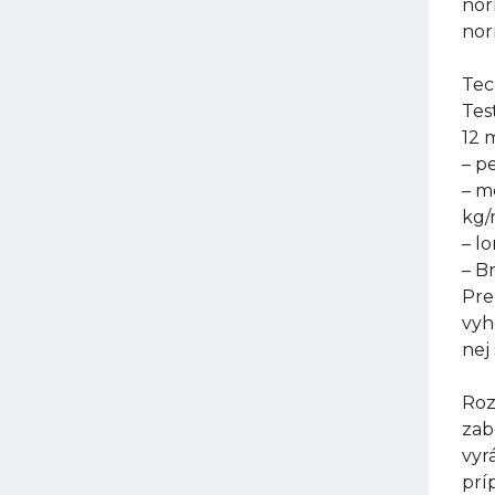
nor
nor
Tec
Tes
12 
– p
– m
kg
– l
– B
Pre
vyh
nej
Roz
zab
vyr
prí