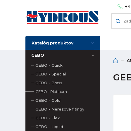
+4
Katalóg produktov
GEBO
G
GEBO - Quick
GEBO - Special
GEB
GEBO - Brass
GEBO - Platinum
GEBO - Gold
GEBO - Nerezové fitingy
GEBO - Flex
GEBO - Liquid