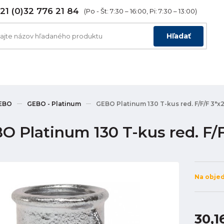
21 (0)32 776 21 84
(Po - Št: 7:30 – 16:00, Pi: 7:30 – 13:00)
Hľadať
EBO
GEBO - Platinum
GEBO Platinum 130 T-kus red. F/F/F 3"x2
O Platinum 130 T-kus red. F/F
Na obje
30,1