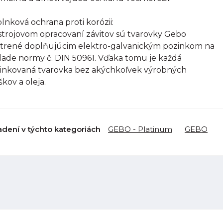
lnková ochrana proti korózii:
strojovom opracovaní závitov sú tvarovky Gebo
trené doplňujúcim elektro-galvanickým pozinkom na
lade normy č. DIN 50961. Vďaka tomu je každá
inkovaná tvarovka bez akýchkoľvek výrobných
škov a oleja.
adení v týchto kategoriách
GEBO - Platinum
GEBO