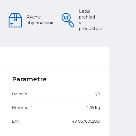
Lepší
Rýchle
prehľad
objednávanie
v
produktoch
Parametre
Balenie
1/8
Hmotnosť
1,59
kg
EAN
4019576052951