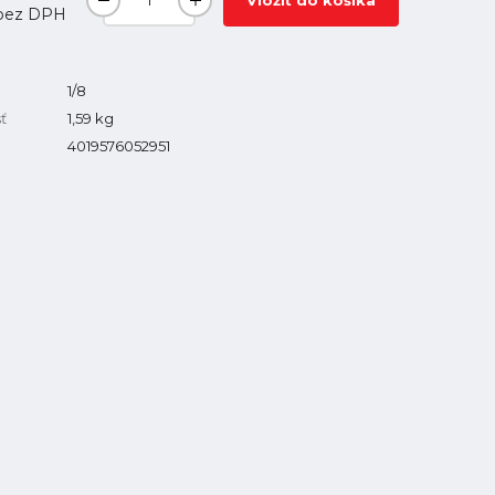
Vložiť do košíka
bez DPH
1/8
ť
1,59
kg
4019576052951