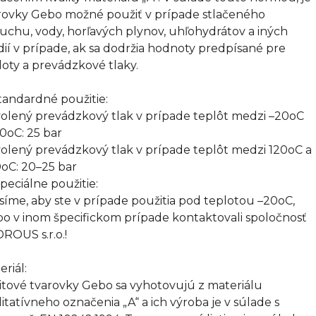
rovky Gebo možné použiť v prípade stlačeného
uchu, vody, horľavých plynov, uhľohydrátov a iných
ií v prípade, ak sa dodržia hodnoty predpísané pre
loty a prevádzkové tlaky.
Štandardné použitie:
olený prevádzkový tlak v prípade teplôt medzi –20oC
20oC: 25 bar
olený prevádzkový tlak v prípade teplôt medzi 120oC a
oC: 20–25 bar
Špeciálne použitie:
síme, aby ste v prípade použitia pod teplotou –20oC,
bo v inom špecifickom prípade kontaktovali spoločnosť
ROUS s.r.o.!
eriál:
itové tvarovky Gebo sa vyhotovujú z materiálu
litatívneho označenia „A“ a ich výroba je v súlade s