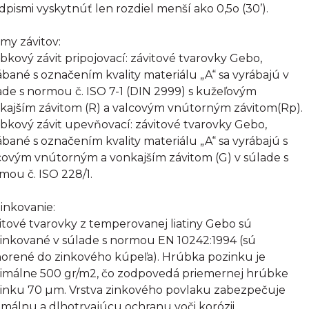
dpismi vyskytnúť len rozdiel menší ako 0,5o (30’).
my závitov:
bkový závit pripojovací: závitové tvarovky Gebo,
ábané s označením kvality materiálu „A“ sa vyrábajú v
ade s normou č. ISO 7-1 (DIN 2999) s kužeľovým
kajším závitom (R) a valcovým vnútorným závitom(Rp).
bkový závit upevňovací: závitové tvarovky Gebo,
ábané s označením kvality materiálu „A“ sa vyrábajú s
covým vnútorným a vonkajším závitom (G) v súlade s
mou č. ISO 228/1.
inkovanie:
itové tvarovky z temperovanej liatiny Gebo sú
inkované v súlade s normou EN 10242:1994 (sú
orené do zinkového kúpeľa). Hrúbka pozinku je
imálne 500 gr/m2, čo zodpovedá priemernej hrúbke
inku 70 µm. Vrstva zinkového povlaku zabezpečuje
imálnu a dlhotrvajúcu ochranu voči korózii.