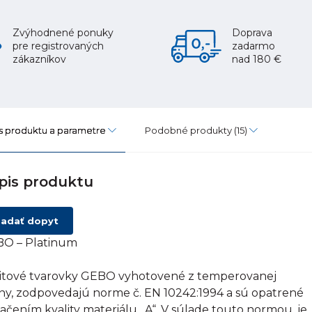
Zvýhodnené ponuky
Doprava
pre registrovaných
zadarmo
zákazníkov
nad 180 €
s produktu a parametre
Podobné produkty
(15)
pis produktu
adať dopyt
O – Platinum
itové tvarovky GEBO vyhotovené z temperovanej
tiny, zodpovedajú norme č. EN 10242:1994 a sú opatrené
ačením kvality materiálu „A“. V súlade touto normou, je