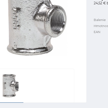
24,52 €
Balenie
Hmotnos
EAN