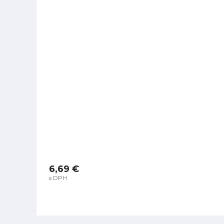
6,69 €
s DPH