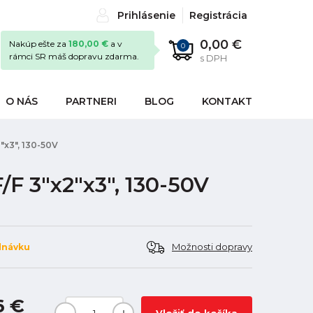
Prihlásenie
Registrácia
0,00 €
Nakúp ešte za
180,00 €
a v
0
rámci SR máš dopravu zdarma.
s DPH
O NÁS
PARTNERI
BLOG
KONTAKT
"x3", 130-50V
/F 3"x2"x3", 130-50V
Možnosti dopravy
dnávku
6 €