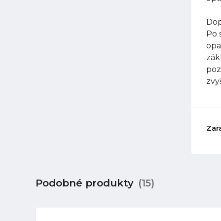
Dop
Po 
opa
zák
poz
zvy
Zar
Podobné produkty
(15)