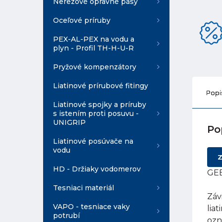
Nerezové opravné pásy
Oceľové príruby
PEX-AL-PEX na vodu a
plyn - Profil TH-H-U-R
Pryžové kompenzátory
Liatinové prírubové fitingy
Popi
Liatinové spojky a príruby
s istením proti posuvu -
UNIGRIP
Po
Liatinové posúvače na
vodu
Z
HD - Držiaky vodomerov
GEB
Tesniaci materiál
Záv
VAPO - tesniace vaky
lia
potrubí
ozn