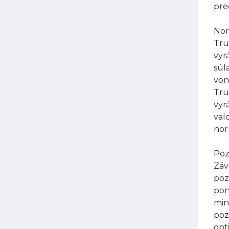
pre
Nor
Tru
vyr
súl
von
Tru
vyr
val
nor
Poz
Záv
poz
pon
min
poz
opt