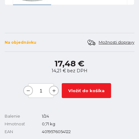
Možnosti dopravy
Na objednávku
17,48 €
14,21 €
bez DPH
Vložiť do košíka
Balenie
1/24
Hmotnosť
0,71
kg
EAN
4019576054122