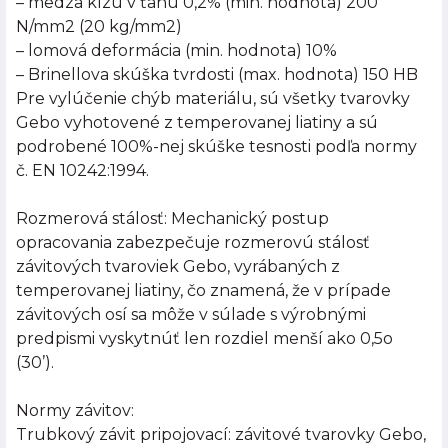
– medza klzu v ťahu 0,2% (min. hodnota) 200
N/mm2 (20 kg/mm2)
– lomová deformácia (min. hodnota) 10%
– Brinellova skúška tvrdosti (max. hodnota) 150 HB
Pre vylúčenie chýb materiálu, sú všetky tvarovky
Gebo vyhotovené z temperovanej liatiny a sú
podrobené 100%-nej skúške tesnosti podľa normy
č. EN 10242:1994.
Rozmerová stálosť: Mechanický postup
opracovania zabezpečuje rozmerovú stálosť
závitových tvaroviek Gebo, vyrábaných z
temperovanej liatiny, čo znamená, že v prípade
závitových osí sa môže v súlade s výrobnými
predpismi vyskytnúť len rozdiel menší ako 0,5o
(30’).
Normy závitov:
Trubkový závit pripojovací: závitové tvarovky Gebo,