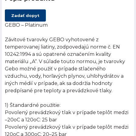
Zadať dopyt
GEBO – Platinum
Závitové tvarovky GEBO vyhotovené z
temperovanej liatiny, zodpovedajú norme č. EN
10242:1994 a sú opatrené označením kvality
materiálu „A“. V súlade touto normou, je tvarovky
Gebo možné použiť v prípade stlačeného
vzduchu, vody, horľavých plynov, uhľohydrátov a
iných médií v prípade, ak sa dodržia hodnoty
predpísané pre teploty a prevádzkové tlaky.
1) Štandardné použitie:
Povolený prevádzkový tlak v prípade teplôt medzi
–20oC a 120oC: 25 bar
Povolený prevádzkový tlak v prípade teplôt medzi
120oC a 300oC: 20–25 bar