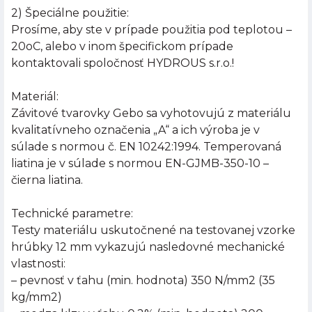
2) Špeciálne použitie:
Prosíme, aby ste v prípade použitia pod teplotou –
20oC, alebo v inom špecifickom prípade
kontaktovali spoločnosť HYDROUS s.r.o.!
Materiál:
Závitové tvarovky Gebo sa vyhotovujú z materiálu
kvalitatívneho označenia „A“ a ich výroba je v
súlade s normou č. EN 10242:1994. Temperovaná
liatina je v súlade s normou EN-GJMB-350-10 –
čierna liatina.
Technické parametre:
Testy materiálu uskutočnené na testovanej vzorke
hrúbky 12 mm vykazujú nasledovné mechanické
vlastnosti:
– pevnosť v ťahu (min. hodnota) 350 N/mm2 (35
kg/mm2)