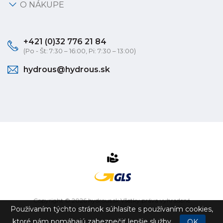
O NÁKUPE
+421 (0)32 776 21 84
(Po - Št: 7:30 – 16:00, Pi: 7:30 – 13:00)
hydrous@hydrous.sk
Copyright © 2026 hydrous.sk Všetky práva vyhradené
Používaním týchto stránok súhlasíte s používaním cookies,
eshop na mieru
vytvorilo
vibration.sk
ktoré nám pomáhajú zabezpečiť lepšie služby.
OK