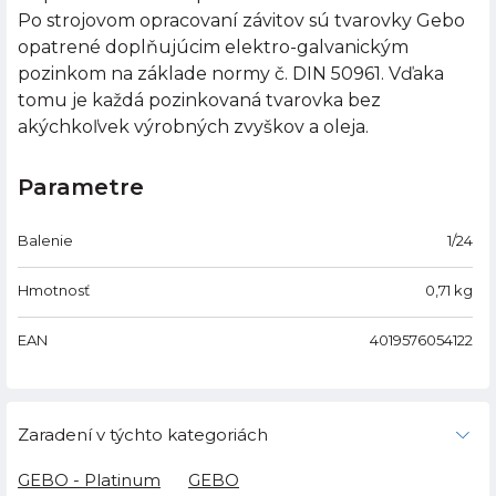
Po strojovom opracovaní závitov sú tvarovky Gebo
opatrené doplňujúcim elektro-galvanickým
pozinkom na základe normy č. DIN 50961. Vďaka
tomu je každá pozinkovaná tvarovka bez
akýchkoľvek výrobných zvyškov a oleja.
Parametre
Balenie
1/24
Hmotnosť
0,71
kg
EAN
4019576054122
Zaradení v týchto kategoriách
GEBO - Platinum
GEBO