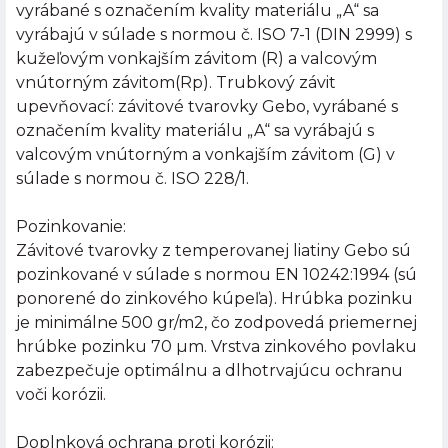
vyrábané s označením kvality materiálu „A“ sa
vyrábajú v súlade s normou č. ISO 7-1 (DIN 2999) s
kužeľovým vonkajším závitom (R) a valcovým
vnútorným závitom(Rp). Trubkový závit
upevňovací: závitové tvarovky Gebo, vyrábané s
označením kvality materiálu „A“ sa vyrábajú s
valcovým vnútorným a vonkajším závitom (G) v
súlade s normou č. ISO 228/1.
Pozinkovanie:
Závitové tvarovky z temperovanej liatiny Gebo sú
pozinkované v súlade s normou EN 10242:1994 (sú
ponorené do zinkového kúpeľa). Hrúbka pozinku
je minimálne 500 gr/m2, čo zodpovedá priemernej
hrúbke pozinku 70 µm. Vrstva zinkového povlaku
zabezpečuje optimálnu a dlhotrvajúcu ochranu
voči korózii.
Doplnková ochrana proti korózii: