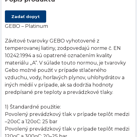
Zadať dopyt
GEBO – Platinum
Závitové tvarovky GEBO vyhotovené z
temperovanej liatiny, zodpovedajú norme č. EN
10242:1994 a sú opatrené označením kvality
materiálu „A“. V súlade touto normou, je tvarovky
Gebo možné použiť v prípade stlačeného
vzduchu, vody, horľavých plynov, uhľohydrátov a
iných médií v prípade, ak sa dodržia hodnoty
predpísané pre teploty a prevádzkové tlaky.
1) Štandardné použitie:
Povolený prevádzkový tlak v prípade teplôt medzi
–20oC a 120oC: 25 bar
Povolený prevádzkový tlak v prípade teplôt medzi
120oC a 300oC: 20–25 bar