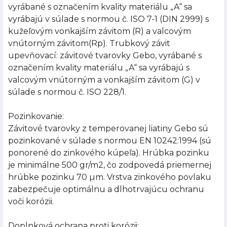
vyrábané s označením kvality materiálu „A“ sa
vyrábajú v súlade s normou č. ISO 7-1 (DIN 2999) s
kužeľovým vonkajším závitom (R) a valcovým
vnútorným závitom(Rp). Trubkový závit
upevňovací: závitové tvarovky Gebo, vyrábané s
označením kvality materiálu „A“ sa vyrábajú s
valcovým vnútorným a vonkajším závitom (G) v
súlade s normou č. ISO 228/1.
Pozinkovanie:
Závitové tvarovky z temperovanej liatiny Gebo sú
pozinkované v súlade s normou EN 10242:1994 (sú
ponorené do zinkového kúpeľa). Hrúbka pozinku
je minimálne 500 gr/m2, čo zodpovedá priemernej
hrúbke pozinku 70 µm. Vrstva zinkového povlaku
zabezpečuje optimálnu a dlhotrvajúcu ochranu
voči korózii.
Doplnková ochrana proti korózii: