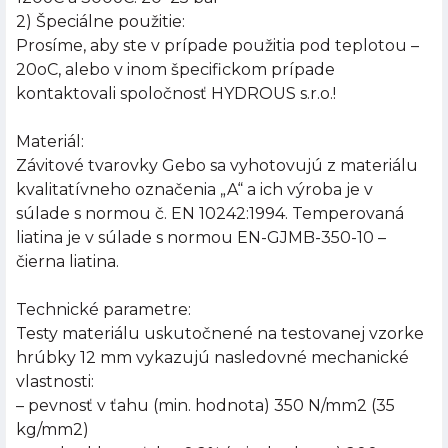
2) Špeciálne použitie:
Prosíme, aby ste v prípade použitia pod teplotou –
20oC, alebo v inom špecifickom prípade
kontaktovali spoločnosť HYDROUS s.r.o.!
Materiál:
Závitové tvarovky Gebo sa vyhotovujú z materiálu
kvalitatívneho označenia „A“ a ich výroba je v
súlade s normou č. EN 10242:1994. Temperovaná
liatina je v súlade s normou EN-GJMB-350-10 –
čierna liatina.
Technické parametre:
Testy materiálu uskutočnené na testovanej vzorke
hrúbky 12 mm vykazujú nasledovné mechanické
vlastnosti:
– pevnosť v ťahu (min. hodnota) 350 N/mm2 (35
kg/mm2)