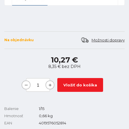
Možnosti dopravy
Na objednávku
10,27 €
8,35 €
bez DPH
Vložiť do košíka
Balenie
1/15
Hmotnosť
0,66
kg
EAN
4019576052814