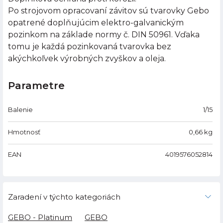
Po strojovom opracovaní závitov sú tvarovky Gebo
opatrené doplňujúcim elektro-galvanickým
pozinkom na základe normy č. DIN 50961. Vďaka
tomu je každá pozinkovaná tvarovka bez
akýchkoľvek výrobných zvyškov a oleja.
Parametre
Balenie
1/15
Hmotnosť
0,66
kg
EAN
4019576052814
Zaradení v týchto kategoriách
GEBO - Platinum
GEBO