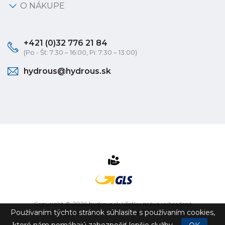
O NÁKUPE
+421 (0)32 776 21 84
(Po - Št: 7:30 – 16:00, Pi: 7:30 – 13:00)
hydrous@hydrous.sk
Copyright © 2026 hydrous.sk Všetky práva vyhradené
Používaním týchto stránok súhlasíte s používaním cookies,
eshop na mieru
vytvorilo
vibration.sk
ktoré nám pomáhajú zabezpečiť lepšie služby.