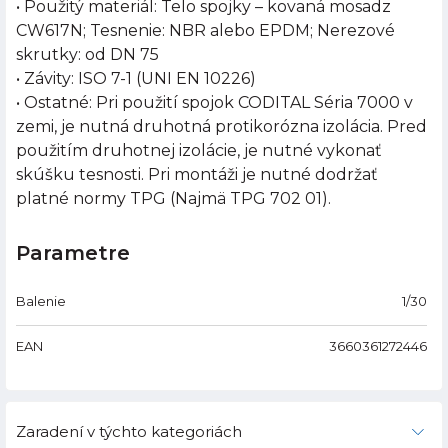
• Použitý materiál: Telo spojky – kovaná mosadz
CW617N; Tesnenie: NBR alebo EPDM; Nerezové
skrutky: od DN 75
• Závity: ISO 7-1 (UNI EN 10226)
• Ostatné: Pri použití spojok CODITAL Séria 7000 v
zemi, je nutná druhotná protikorózna izolácia. Pred
použitím druhotnej izolácie, je nutné vykonať
skúšku tesnosti. Pri montáži je nutné dodržať
platné normy TPG (Najmä TPG 702 01).
Parametre
Balenie
1/30
EAN
3660361272446
Zaradení v týchto kategoriách