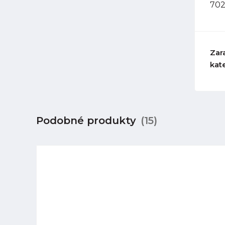
702
Zar
kat
Podobné produkty
(15)