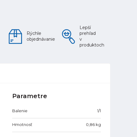
Lepší
Rýchle
prehľad
objednávanie
v
produktoch
Parametre
Balenie
1/1
Hmotnosť
0,86
kg