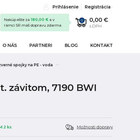
Prihlásenie
Registrácia
0,00 €
Nakúp ešte za
180,00 €
a v
0
rámci SR máš dopravu zdarma.
s DPH
O NÁS
PARTNERI
BLOG
KONTAKT
verné spojky na PE - voda
t. závitom, 7190 BWI
Možnosti dopravy
 2 ks