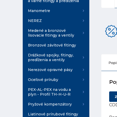
a varné fitingy a predĺženia
Manometre
NEREZ
Medené a bronzové
lisovacie fitingy a ventily
Bronzové závitové fitingy
Drážkové spojky, fitingy,
predĺženia a ventily
Popi
Nerezové opravné pásy
Oceľové príruby
Po
PEX-AL-PEX na vodu a
plyn - Profil TH-H-U-R
Z
Pryžové kompenzátory
COD
Liatinové prírubové fitingy