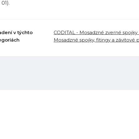
 01).
adení v týchto
CODITAL - Mosadzné zverné spojky 
egoriách
Mosadzné spojky, fitingy a závitové 