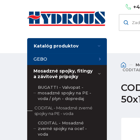
+4
Katalóg produktov
GEBO
Mo
CODITAL 
Mosadzné spojky, fitingy
a závitové prípojky
COD
BUGATTI - Valvopat -
mosadzné spojky na PE -
50x1
voda / plyn - dopredaj
CODITAL - Mosadzné zverné
spojky na PE - voda
CODITAL - Mosadzné
zverné spojky na oceľ -
voda