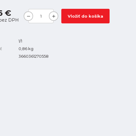
6 €
Vložiť do košíka
bez DPH
1/1
ť
0,86
kg
3660361270558