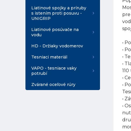
Pop
Mos
Liatinové spojky a príruby
s istením proti posuvu -
pre
UNIGRIP
vod
spoj
Liatinové posúvače na
vodu
• P
HD - Držiaky vodomerov
• P
• T
Tesniaci materiál
• T
VAPO - tesniace vaky
110 
potrubí
• Ce
Zvárané oceľové rúry
• P
Tes
• Zá
• O
nut
dru
mon