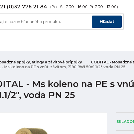
21 (0)32 776 21 84
(Po - Št: 7:30 – 16:00, Pi: 7:30 – 13:00)
Hľadať
sadzné spojky, fitingy a závitové prípojky
CODITAL - Mosadzné z
- Ms koleno na PE s vnút. závitom, 7190 BWI 50x1.1/2", voda PN 25
ITAL - Ms koleno na PE s vnú
.1/2", voda PN 25
SKLADOM