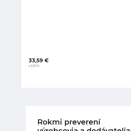
33,59 €
s DPH
Rokmi preverení
výrobcovia a dodávatelia