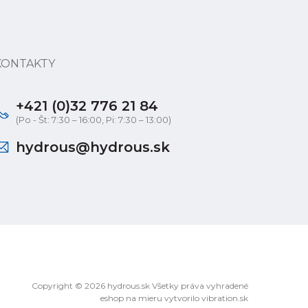
KONTAKTY
+421 (0)32 776 21 84
(Po - Št: 7:30 – 16:00, Pi: 7:30 – 13:00)
hydrous@hydrous.sk
Copyright © 2026 hydrous.sk Všetky práva vyhradené
eshop na mieru
vytvorilo
vibration.sk