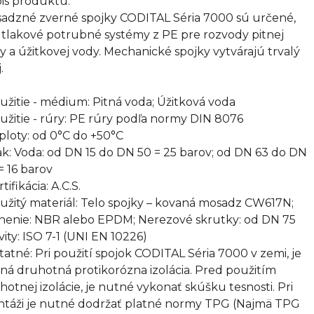
is produktu:
adzné zverné spojky CODITAL Séria 7000 sú určené,
 tlakové potrubné systémy z PE pre rozvody pitnej
y a úžitkovej vody. Mechanické spojky vytvárajú trvalý
.
oužitie - médium: Pitná voda; Úžitková voda
oužitie - rúry: PE rúry podľa normy DIN 8076
eploty: od 0°C do +50°C
lak: Voda: od DN 15 do DN 50 = 25 barov; od DN 63 do DN
= 16 barov
rtifikácia: A.C.S.
oužitý materiál: Telo spojky – kovaná mosadz CW617N;
nenie: NBR alebo EPDM; Nerezové skrutky: od DN 75
vity: ISO 7-1 (UNI EN 10226)
statné: Pri použití spojok CODITAL Séria 7000 v zemi, je
ná druhotná protikorózna izolácia. Pred použitím
hotnej izolácie, je nutné vykonať skúšku tesnosti. Pri
táži je nutné dodržať platné normy TPG (Najmä TPG