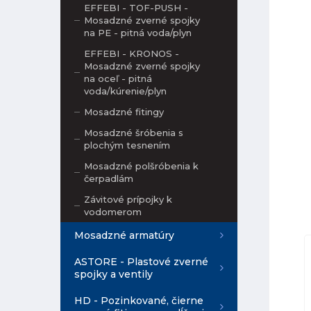
EFFEBI - TOF-PUSH -
Mosadzné zverné spojky
na PE - pitná voda/plyn
EFFEBI - KRONOS -
Mosadzné zverné spojky
na oceľ - pitná
voda/kúrenie/plyn
Mosadzné fitingy
Mosadzné šróbenia s
plochým tesnením
Mosadzné polšróbenia k
čerpadlám
Závitové prípojky k
vodomerom
Mosadzné armatúry
ASTORE - Plastové zverné
spojky a ventily
HD - Pozinkované, čierne