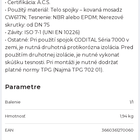
• Certifikácia: A.C.S.
• Použitý materiál: Telo spojky – kovaná mosadz
CW617N; Tesnenie: NBR alebo EPDM; Nerezové
skrutky: od DN 75
• Závity: ISO 7-1 (UNI EN 10226)
• Ostatné: Pri použití spojok CODITAL Séria 7000 v
zemi, je nutná druhotná protikorózna izolácia. Pred
použitím druhotnej izolácie, je nutné vykonať
skúšku tesnosti. Pri montáži je nutné dodržať
platné normy TPG (Najmä TPG 702 01).
Parametre
Balenie
1/1
Hmotnosť
1,94
kg
EAN
3660361270060