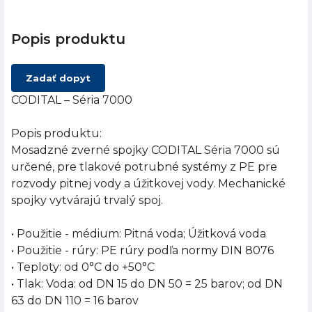
Popis produktu
Zadať dopyt
CODITAL – Séria 7000
Popis produktu:
Mosadzné zverné spojky CODITAL Séria 7000 sú
určené, pre tlakové potrubné systémy z PE pre
rozvody pitnej vody a úžitkovej vody. Mechanické
spojky vytvárajú trvalý spoj.
• Použitie - médium: Pitná voda; Úžitková voda
• Použitie - rúry: PE rúry podľa normy DIN 8076
• Teploty: od 0°C do +50°C
• Tlak: Voda: od DN 15 do DN 50 = 25 barov; od DN
63 do DN 110 = 16 barov