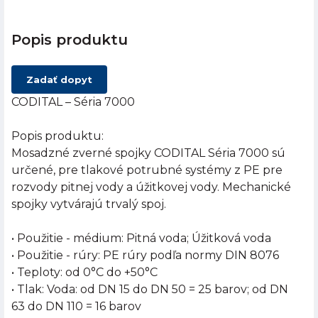
Popis produktu
Zadať dopyt
CODITAL – Séria 7000
Popis produktu:
Mosadzné zverné spojky CODITAL Séria 7000 sú
určené, pre tlakové potrubné systémy z PE pre
rozvody pitnej vody a úžitkovej vody. Mechanické
spojky vytvárajú trvalý spoj.
• Použitie - médium: Pitná voda; Úžitková voda
• Použitie - rúry: PE rúry podľa normy DIN 8076
• Teploty: od 0°C do +50°C
• Tlak: Voda: od DN 15 do DN 50 = 25 barov; od DN
63 do DN 110 = 16 barov