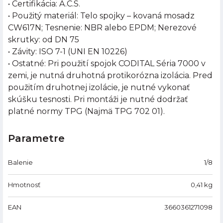
• Certifikácia: A.C.S.
• Použitý materiál: Telo spojky – kovaná mosadz
CW617N; Tesnenie: NBR alebo EPDM; Nerezové
skrutky: od DN 75
• Závity: ISO 7-1 (UNI EN 10226)
• Ostatné: Pri použití spojok CODITAL Séria 7000 v
zemi, je nutná druhotná protikorózna izolácia. Pred
použitím druhotnej izolácie, je nutné vykonať
skúšku tesnosti. Pri montáži je nutné dodržať
platné normy TPG (Najmä TPG 702 01).
Parametre
Balenie
1/8
Hmotnosť
0,41
kg
EAN
3660361271098