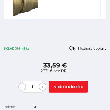
Možnosti dopravy
SKLADOM > 5 ks
33,59 €
27,31 €
bez DPH
Vložiť do košíka
Balenie
1/8