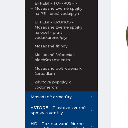
EFFEBI - TOF-PUSH -
Mosadzné zverné spojky
na PE - pitná voda/plyn
EFFEBI - KRONOS -
Mosadzné zverné spojky
na oceľ - pitná
voda/kúrenie/plyn
Mosadzné fitingy
Mosadzné šróbenia s
plochým tesnením
Mosadzné polšróbenia k
čerpadlám
Závitové prípojky k
vodomerom
Mosadzné armatúry
ASTORE - Plastové zverné
spojky a ventily
HD - Pozinkované, čierne