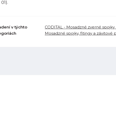
 01).
adení v týchto
CODITAL - Mosadzné zverné spojky 
egoriách
Mosadzné spojky, fitingy a závitové 