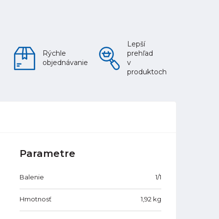
Lepší
Rýchle
prehľad
objednávanie
v
produktoch
Parametre
Balenie
1/1
Hmotnosť
1,92
kg