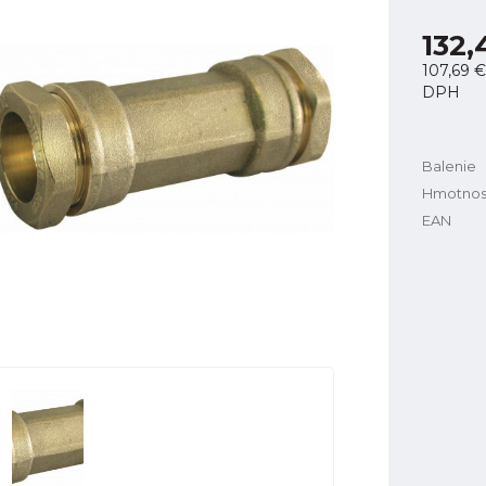
132,
107,69 €
DPH
Balenie
Hmotnos
EAN