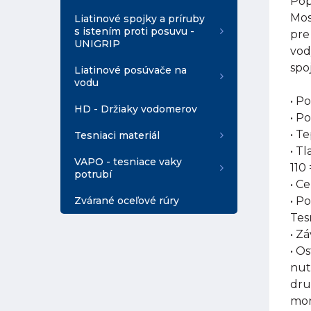
Pop
Mos
Liatinové spojky a príruby
s istením proti posuvu -
pre
UNIGRIP
vod
spoj
Liatinové posúvače na
vodu
• P
HD - Držiaky vodomerov
• P
• T
Tesniaci materiál
• T
VAPO - tesniace vaky
110 
potrubí
• Ce
Zvárané oceľové rúry
• P
Tes
• Zá
• O
nut
dru
mon