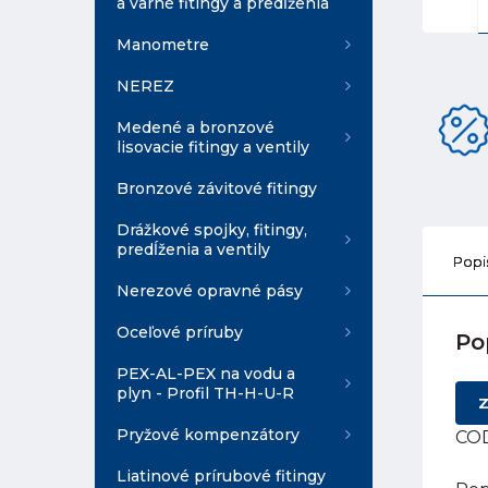
a varné fitingy a predĺženia
Manometre
NEREZ
Medené a bronzové
lisovacie fitingy a ventily
Bronzové závitové fitingy
Drážkové spojky, fitingy,
predĺženia a ventily
Popi
Nerezové opravné pásy
Oceľové príruby
Po
PEX-AL-PEX na vodu a
plyn - Profil TH-H-U-R
Z
Pryžové kompenzátory
COD
Liatinové prírubové fitingy