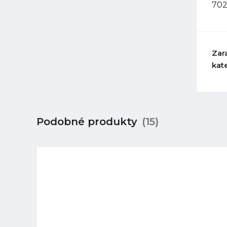
702
Zar
kat
Podobné produkty
(15)