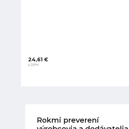
24,61 €
s DPH
Rokmi preverení
výrobcovia a dodávatelia