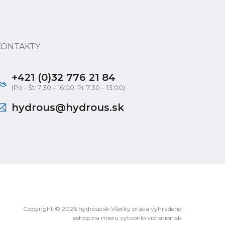
KONTAKTY
+421 (0)32 776 21 84
(Po - Št: 7:30 – 16:00, Pi: 7:30 – 13:00)
hydrous@hydrous.sk
Copyright © 2026 hydrous.sk Všetky práva vyhradené
eshop na mieru
vytvorilo
vibration.sk