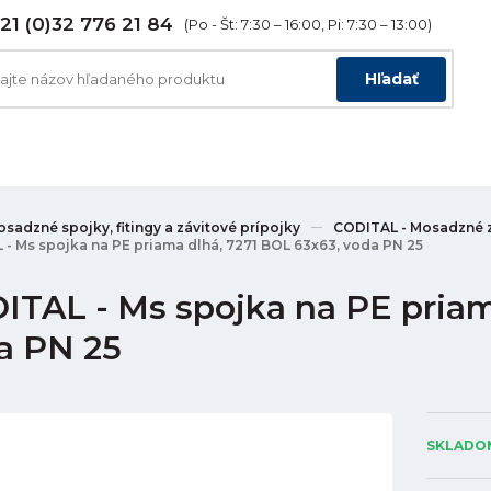
21 (0)32 776 21 84
(Po - Št: 7:30 – 16:00, Pi: 7:30 – 13:00)
Hľadať
sadzné spojky, fitingy a závitové prípojky
CODITAL - Mosadzné z
- Ms spojka na PE priama dlhá, 7271 BOL 63x63, voda PN 25
ITAL - Ms spojka na PE priam
a PN 25
SKLADOM