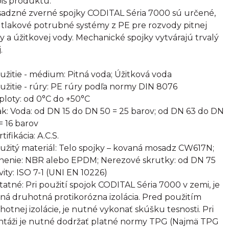
is produktu:
adzné zverné spojky CODITAL Séria 7000 sú určené,
 tlakové potrubné systémy z PE pre rozvody pitnej
y a úžitkovej vody. Mechanické spojky vytvárajú trvalý
.
oužitie - médium: Pitná voda; Úžitková voda
oužitie - rúry: PE rúry podľa normy DIN 8076
eploty: od 0°C do +50°C
lak: Voda: od DN 15 do DN 50 = 25 barov; od DN 63 do DN
= 16 barov
rtifikácia: A.C.S.
oužitý materiál: Telo spojky – kovaná mosadz CW617N;
nenie: NBR alebo EPDM; Nerezové skrutky: od DN 75
vity: ISO 7-1 (UNI EN 10226)
statné: Pri použití spojok CODITAL Séria 7000 v zemi, je
ná druhotná protikorózna izolácia. Pred použitím
hotnej izolácie, je nutné vykonať skúšku tesnosti. Pri
táži je nutné dodržať platné normy TPG (Najmä TPG