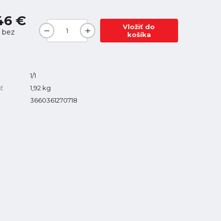
46 €
Vložiť do
bez
košíka
1/1
ť
1,92
kg
3660361270718