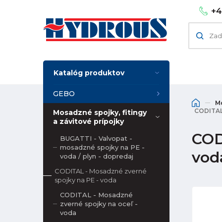
+4
Katalóg produktov
GEBO
Mo
CODITAL 
Mosadzné spojky, fitingy
a závitové prípojky
COD
BUGATTI - Valvopat -
mosadzné spojky na PE -
vod
voda / plyn - dopredaj
CODITAL - Mosadzné zverné
spojky na PE - voda
CODITAL - Mosadzné
zverné spojky na oceľ -
voda