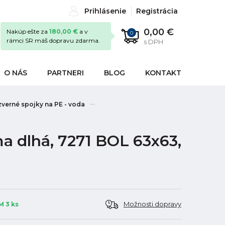
Prihlásenie
Registrácia
0,00 €
Nakúp ešte za
180,00 €
a v
0
rámci SR máš dopravu zdarma.
s DPH
O NÁS
PARTNERI
BLOG
KONTAKT
verné spojky na PE - voda
a dlhá, 7271 BOL 63x63,
Možnosti dopravy
 3 ks