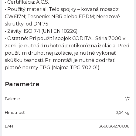
• Certifikácia: A.C.S.
• Použitý materiál: Telo spojky – kovaná mosadz
CW617N; Tesnenie: NBR alebo EPDM; Nerezové
skrutky: od DN 75
• Závity: ISO 7-1 (UNI EN 10226)
• Ostatné: Pri použití spojok CODITAL Séria 7000 v
zemi, je nutná druhotná protikorózna izolácia. Pred
použitím druhotnej izolácie, je nutné vykonať
skúšku tesnosti. Pri montáži je nutné dodržať
platné normy TPG (Najmä TPG 702 01).
Parametre
Balenie
1/7
Hmotnosť
0,54
kg
EAN
3660361270688