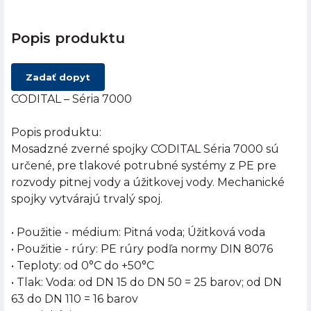
Popis produktu
Zadať dopyt
CODITAL – Séria 7000
Popis produktu:
Mosadzné zverné spojky CODITAL Séria 7000 sú
určené, pre tlakové potrubné systémy z PE pre
rozvody pitnej vody a úžitkovej vody. Mechanické
spojky vytvárajú trvalý spoj.
• Použitie - médium: Pitná voda; Úžitková voda
• Použitie - rúry: PE rúry podľa normy DIN 8076
• Teploty: od 0°C do +50°C
• Tlak: Voda: od DN 15 do DN 50 = 25 barov; od DN
63 do DN 110 = 16 barov