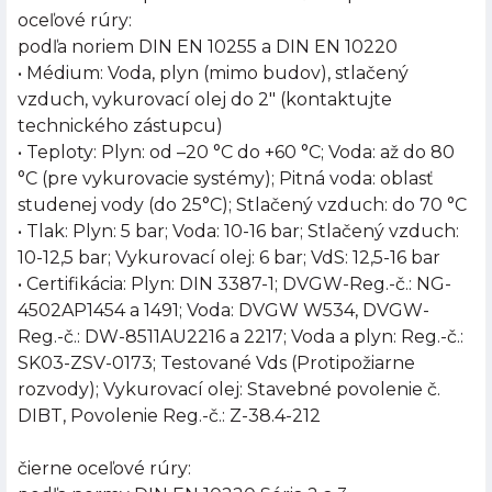
oceľové rúry:
podľa noriem DIN EN 10255 a DIN EN 10220
• Médium: Voda, plyn (mimo budov), stlačený
vzduch, vykurovací olej do 2" (kontaktujte
technického zástupcu)
• Teploty: Plyn: od –20 °C do +60 °C; Voda: až do 80
°C (pre vykurovacie systémy); Pitná voda: oblasť
studenej vody (do 25°C); Stlačený vzduch: do 70 °C
• Tlak: Plyn: 5 bar; Voda: 10-16 bar; Stlačený vzduch:
10-12,5 bar; Vykurovací olej: 6 bar; VdS: 12,5-16 bar
• Certifikácia: Plyn: DIN 3387-1; DVGW-Reg.-č.: NG-
4502AP1454 a 1491; Voda: DVGW W534, DVGW-
Reg.-č.: DW-8511AU2216 a 2217; Voda a plyn: Reg.-č.:
SK03-ZSV-0173; Testované Vds (Protipožiarne
rozvody); Vykurovací olej: Stavebné povolenie č.
DIBT, Povolenie Reg.-č.: Z-38.4-212
čierne oceľové rúry: