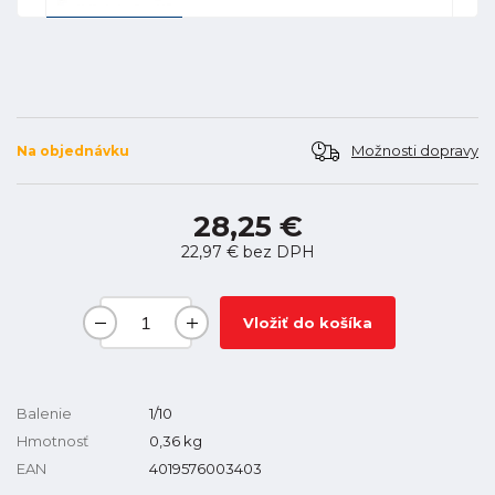
Možnosti dopravy
Na objednávku
28,25 €
22,97 €
bez DPH
Vložiť do košíka
Balenie
1/10
Hmotnosť
0,36
kg
EAN
4019576003403