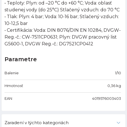
• Teploty: Plyn: od –20 °C do +60 °C; Voda: oblasť
studenej vody (do 25°C) Stlačený vzduch: do 70 °C
• Tlak: Plyn: 4 bar; Voda: 10-16 bar; Stlačený vzduch:
10-12,5 bar
• Certifikácia: Voda: DIN 8076/DIN EN 10284, DVGW-
Reg.-č.: CW-7511CP0631; Plyn: DVGW pracovný list
G5600-1, DVGW Reg.-č.: DG7521CP0412
Parametre
Balenie
1/10
Hmotnosť
0,36
kg
EAN
4019576003403
Zaradení v týchto kategoriách