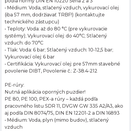
podľa normy DIN EN 10220 Séria 2 a 3
• Médium: Voda, stlačený vzduch, vykurovací olej
(iba 57 mm, dodržiavať TRBF!) (kontaktujte
technického zástupcu)
• Teploty: Voda: až do 80 °C (pre vykurovacie
systémy); Vykurovací olej: do 40°C; Stlačený
vzduch: do 70°C
• Tlak: Voda: 6 bar; Stlačený vzduch: 10-12,5 bar;
Vykurovací olej: 6 bar
• Certifikácia: Vykurovací olej: pre 57mm stavebné
povolenie DIBT, Povolenie č.: Z-38.4-212
PE-rúry:
Nutná aplikácia oporných puzdier!
PE 80, PE 100, PEX-a rúry – každá podľa
pracovného listu SDR 11, DVGW GW 335 A2/A3, ako
aj podľa DIN 8074/75, DIN EN 12201-2 a DIN 16893
• Médium: Voda, plyn (mimo budov), stlačený
vzduch