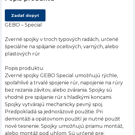
Zadať dopyt
GEBO – Special
Zverné spojky v troch typových radách, určené
špeciálne na spájanie oceľových, varných, alebo
plastových rúr
Popis produktu:
Zverné spojky GEBO Special umožňujú rýchle,
spoľahlivé a trvalé spojenie rúr, napojenie na rúry
bez rezania závitov, alebo zvárania. Spojky sú
vhodné pre spájanie rúr s hladkými koncami.
Spojky vytvárajú mechanicky pevný spoj.
Predpokladá sa jednorázové použitie. Pri
demontáži a opätovnom použití je nutné použiť
nové tesnenie. Spojky umožňujú priamu montáž,
alebo montáž pod uhlom. Sú určené pre: