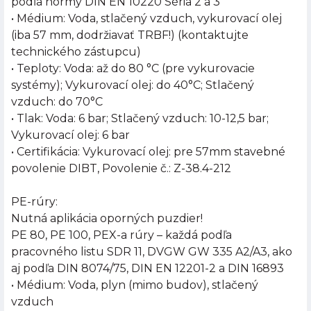
podľa normy DIN EN 10220 Séria 2 a 3
• Médium: Voda, stlačený vzduch, vykurovací olej
(iba 57 mm, dodržiavať TRBF!) (kontaktujte
technického zástupcu)
• Teploty: Voda: až do 80 °C (pre vykurovacie
systémy); Vykurovací olej: do 40°C; Stlačený
vzduch: do 70°C
• Tlak: Voda: 6 bar; Stlačený vzduch: 10-12,5 bar;
Vykurovací olej: 6 bar
• Certifikácia: Vykurovací olej: pre 57mm stavebné
povolenie DIBT, Povolenie č.: Z-38.4-212
PE-rúry:
Nutná aplikácia oporných puzdier!
PE 80, PE 100, PEX-a rúry – každá podľa
pracovného listu SDR 11, DVGW GW 335 A2/A3, ako
aj podľa DIN 8074/75, DIN EN 12201-2 a DIN 16893
• Médium: Voda, plyn (mimo budov), stlačený
vzduch