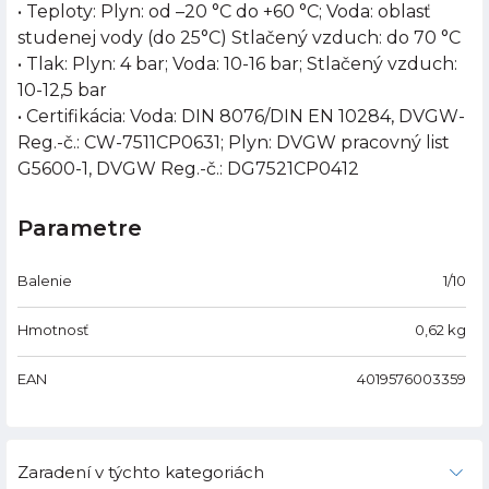
• Teploty: Plyn: od –20 °C do +60 °C; Voda: oblasť
studenej vody (do 25°C) Stlačený vzduch: do 70 °C
• Tlak: Plyn: 4 bar; Voda: 10-16 bar; Stlačený vzduch:
10-12,5 bar
• Certifikácia: Voda: DIN 8076/DIN EN 10284, DVGW-
Reg.-č.: CW-7511CP0631; Plyn: DVGW pracovný list
G5600-1, DVGW Reg.-č.: DG7521CP0412
Parametre
Balenie
1/10
Hmotnosť
0,62
kg
EAN
4019576003359
Zaradení v týchto kategoriách