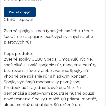
Zadať dopyt
GEBO – Special
Zverné spojky v troch typových radách, určené
špeciálne na spájanie oceľových, varných, alebo
plastových rúr
Popis produktu:
Zverné spojky GEBO Special umožňujú rýchle,
spoľahlivé a trvalé spojenie rúr, napojenie na rúry
bez rezania závitov, alebo zvárania. Spojky sú
vhodné pre spájanie rúr s hladkými koncami.
Spojky vytvárajú mechanicky pevný spoj.
Predpokladá sa jednorázové použitie. Pri
demontáži a opätovnom použití je nutné použiť
nové tesnenie. Spojky umožňujú priamu montáž,
alebo montáž pod uhlom. Sú určené pre: