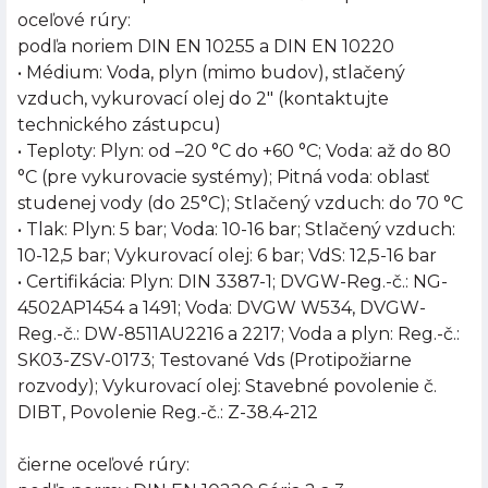
oceľové rúry:
podľa noriem DIN EN 10255 a DIN EN 10220
• Médium: Voda, plyn (mimo budov), stlačený
vzduch, vykurovací olej do 2" (kontaktujte
technického zástupcu)
• Teploty: Plyn: od –20 °C do +60 °C; Voda: až do 80
°C (pre vykurovacie systémy); Pitná voda: oblasť
studenej vody (do 25°C); Stlačený vzduch: do 70 °C
• Tlak: Plyn: 5 bar; Voda: 10-16 bar; Stlačený vzduch:
10-12,5 bar; Vykurovací olej: 6 bar; VdS: 12,5-16 bar
• Certifikácia: Plyn: DIN 3387-1; DVGW-Reg.-č.: NG-
4502AP1454 a 1491; Voda: DVGW W534, DVGW-
Reg.-č.: DW-8511AU2216 a 2217; Voda a plyn: Reg.-č.:
SK03-ZSV-0173; Testované Vds (Protipožiarne
rozvody); Vykurovací olej: Stavebné povolenie č.
DIBT, Povolenie Reg.-č.: Z-38.4-212
čierne oceľové rúry: