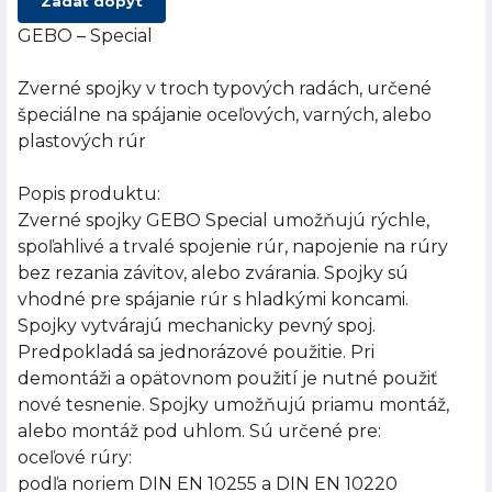
Zadať dopyt
GEBO – Special
Zverné spojky v troch typových radách, určené
špeciálne na spájanie oceľových, varných, alebo
plastových rúr
Popis produktu:
Zverné spojky GEBO Special umožňujú rýchle,
spoľahlivé a trvalé spojenie rúr, napojenie na rúry
bez rezania závitov, alebo zvárania. Spojky sú
vhodné pre spájanie rúr s hladkými koncami.
Spojky vytvárajú mechanicky pevný spoj.
Predpokladá sa jednorázové použitie. Pri
demontáži a opätovnom použití je nutné použiť
nové tesnenie. Spojky umožňujú priamu montáž,
alebo montáž pod uhlom. Sú určené pre:
oceľové rúry:
podľa noriem DIN EN 10255 a DIN EN 10220