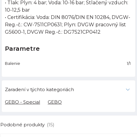
• Tlak: Plyn: 4 bar; Voda: 10-16 bar; Stlačený vzduch:
10-12,5 bar
• Certifikácia: Voda: DIN 8076/DIN EN 10284, DVGW-
Reg.-č.: CW-7511CP0631; Plyn: DVGW pracovný list
G5600-1, DVGW Reg.-č.: DG7521CP0412
Parametre
Balenie
1/1
Zaradení v týchto kategoriách
GEBO - Special
GEBO
Podobné produkty
(15)