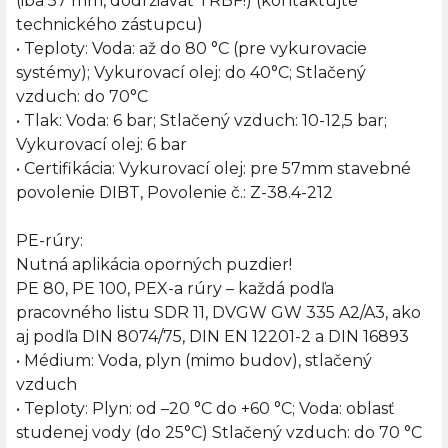
(iba 57 mm, dodržiavať TRBF!) (kontaktujte
technického zástupcu)
• Teploty: Voda: až do 80 °C (pre vykurovacie
systémy); Vykurovací olej: do 40°C; Stlačený
vzduch: do 70°C
• Tlak: Voda: 6 bar; Stlačený vzduch: 10-12,5 bar;
Vykurovací olej: 6 bar
• Certifikácia: Vykurovací olej: pre 57mm stavebné
povolenie DIBT, Povolenie č.: Z-38.4-212
PE-rúry:
Nutná aplikácia oporných puzdier!
PE 80, PE 100, PEX-a rúry – každá podľa
pracovného listu SDR 11, DVGW GW 335 A2/A3, ako
aj podľa DIN 8074/75, DIN EN 12201-2 a DIN 16893
• Médium: Voda, plyn (mimo budov), stlačený
vzduch
• Teploty: Plyn: od –20 °C do +60 °C; Voda: oblasť
studenej vody (do 25°C) Stlačený vzduch: do 70 °C