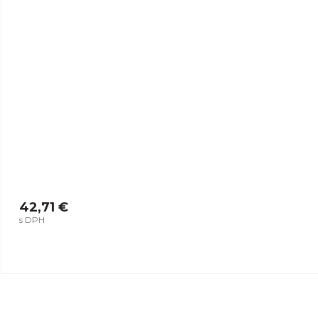
42,71 €
s DPH