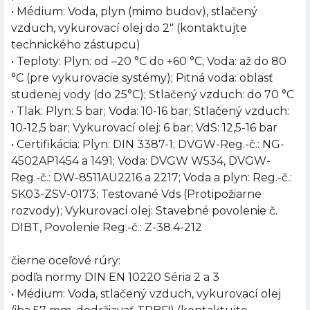
• Médium: Voda, plyn (mimo budov), stlačený
vzduch, vykurovací olej do 2" (kontaktujte
technického zástupcu)
• Teploty: Plyn: od –20 °C do +60 °C; Voda: až do 80
°C (pre vykurovacie systémy); Pitná voda: oblasť
studenej vody (do 25°C); Stlačený vzduch: do 70 °C
• Tlak: Plyn: 5 bar; Voda: 10-16 bar; Stlačený vzduch:
10-12,5 bar; Vykurovací olej: 6 bar; VdS: 12,5-16 bar
• Certifikácia: Plyn: DIN 3387-1; DVGW-Reg.-č.: NG-
4502AP1454 a 1491; Voda: DVGW W534, DVGW-
Reg.-č.: DW-8511AU2216 a 2217; Voda a plyn: Reg.-č.:
SK03-ZSV-0173; Testované Vds (Protipožiarne
rozvody); Vykurovací olej: Stavebné povolenie č.
DIBT, Povolenie Reg.-č.: Z-38.4-212
čierne oceľové rúry:
podľa normy DIN EN 10220 Séria 2 a 3
• Médium: Voda, stlačený vzduch, vykurovací olej