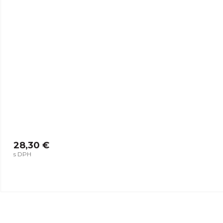
28,30 €
s DPH