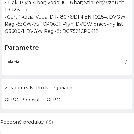
• Tlak: Plyn: 4 bar; Voda: 10-16 bar; Stlačený vzduch:
10-12,5 bar
• Certifikácia: Voda: DIN 8076/DIN EN 10284, DVGW-
Reg.-č.: CW-7511CP0631; Plyn: DVGW pracovný list
G5600-1, DVGW Reg.-č.: DG7521CP0412
Parametre
Balenie
1/1
Zaradení v týchto kategoriách
GEBO - Special
GEBO
Podobné produkty
(15)