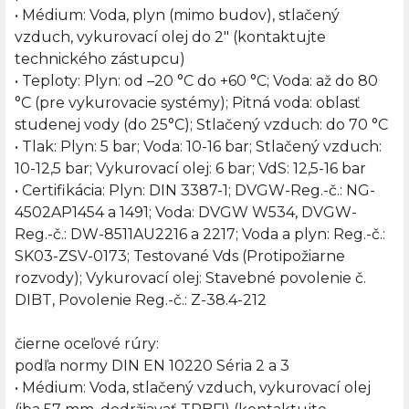
• Médium: Voda, plyn (mimo budov), stlačený
vzduch, vykurovací olej do 2" (kontaktujte
technického zástupcu)
• Teploty: Plyn: od –20 °C do +60 °C; Voda: až do 80
°C (pre vykurovacie systémy); Pitná voda: oblasť
studenej vody (do 25°C); Stlačený vzduch: do 70 °C
• Tlak: Plyn: 5 bar; Voda: 10-16 bar; Stlačený vzduch:
10-12,5 bar; Vykurovací olej: 6 bar; VdS: 12,5-16 bar
• Certifikácia: Plyn: DIN 3387-1; DVGW-Reg.-č.: NG-
4502AP1454 a 1491; Voda: DVGW W534, DVGW-
Reg.-č.: DW-8511AU2216 a 2217; Voda a plyn: Reg.-č.:
SK03-ZSV-0173; Testované Vds (Protipožiarne
rozvody); Vykurovací olej: Stavebné povolenie č.
DIBT, Povolenie Reg.-č.: Z-38.4-212
čierne oceľové rúry:
podľa normy DIN EN 10220 Séria 2 a 3
• Médium: Voda, stlačený vzduch, vykurovací olej