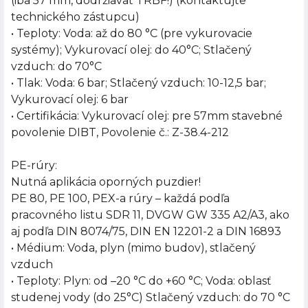
(iba 57 mm, dodržiavať TRBF!) (kontaktujte
technického zástupcu)
• Teploty: Voda: až do 80 °C (pre vykurovacie
systémy); Vykurovací olej: do 40°C; Stlačený
vzduch: do 70°C
• Tlak: Voda: 6 bar; Stlačený vzduch: 10-12,5 bar;
Vykurovací olej: 6 bar
• Certifikácia: Vykurovací olej: pre 57mm stavebné
povolenie DIBT, Povolenie č.: Z-38.4-212
PE-rúry:
Nutná aplikácia oporných puzdier!
PE 80, PE 100, PEX-a rúry – každá podľa
pracovného listu SDR 11, DVGW GW 335 A2/A3, ako
aj podľa DIN 8074/75, DIN EN 12201-2 a DIN 16893
• Médium: Voda, plyn (mimo budov), stlačený
vzduch
• Teploty: Plyn: od –20 °C do +60 °C; Voda: oblasť
studenej vody (do 25°C) Stlačený vzduch: do 70 °C