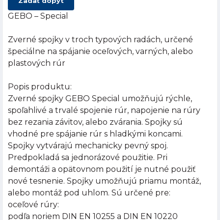
Zadať dopyt
GEBO – Special
Zverné spojky v troch typových radách, určené
špeciálne na spájanie oceľových, varných, alebo
plastových rúr
Popis produktu:
Zverné spojky GEBO Special umožňujú rýchle,
spoľahlivé a trvalé spojenie rúr, napojenie na rúry
bez rezania závitov, alebo zvárania. Spojky sú
vhodné pre spájanie rúr s hladkými koncami.
Spojky vytvárajú mechanicky pevný spoj.
Predpokladá sa jednorázové použitie. Pri
demontáži a opätovnom použití je nutné použiť
nové tesnenie. Spojky umožňujú priamu montáž,
alebo montáž pod uhlom. Sú určené pre:
oceľové rúry:
podľa noriem DIN EN 10255 a DIN EN 10220