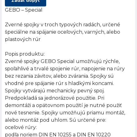
Zadať dopyt
GEBO – Special
Zverné spojky v troch typových radách, určené
špeciálne na spájanie oceľových, varných, alebo
plastových rúr
Popis produktu:
Zverné spojky GEBO Special umožňujú rýchle,
spoľahlivé a trvalé spojenie rúr, napojenie na rúry
bez rezania závitov, alebo zvárania. Spojky sú
vhodné pre spájanie rúr s hladkými koncami.
Spojky vytvárajú mechanicky pevný spoj.
Predpokladá sa jednorázové použitie. Pri
demontáži a opätovnom použití je nutné použiť
nové tesnenie. Spojky umožňujú priamu montáž,
alebo montáž pod uhlom. Sú určené pre:
oceľové rúry:
podľa noriem DIN EN 10255 a DIN EN 10220