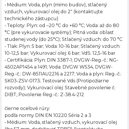
• Médium: Voda, plyn (mimo budov), stlačený
vzduch, vykurovací olej do 2" (kontaktujte
technického zástupcu)
• Teploty: Plyn: od –20 °C do +60 °C; Voda: až do 80
°C (pre vykurovacie systémy); Pitná voda: oblasť
studenej vody (do 25°C); Stlačený vzduch: do 70 °C
• Tlak: Plyn: 5 bar; Voda: 10-16 bar; Stlačený vzduch:
10-12,5 bar; Vykurovací olej: 6 bar; VdS: 12,5-16 bar
• Certifikácia: Plyn: DIN 3387-1; DVGW-Reg.-č.: NG-
4502AP1454 a 1491; Voda: DVGW W534, DVGW-
Reg.-č.: DW-8511AU2216 a 2217; Voda a plyn: Reg.-č.:
SK03-ZSV-0173; Testované Vds (Protipožiarne
rozvody); Vykurovací olej: Stavebné povolenie č.
DIBT, Povolenie Reg.-č.: Z-38.4-212
čierne oceľové rúry:
podľa normy DIN EN 10220 Séria 2 a 3
• Médium: Voda, stlačený vzduch, vykurovací olej