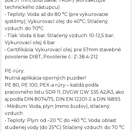
(iba 57 mm, dodržiavať TRBF!) (kontaktujte
technického zástupcu)
• Teploty: Voda: až do 80 °C (pre vykurovacie
systémy); Vykurovací olej: do 40°C; Stlačený
vzduch: do 70°C
• Tlak: Voda: 6 bar; Stlačený vzduch: 10-12,5 bar;
Vykurovací olej: 6 bar
• Certifikácia: Vykurovací olej: pre 57mm stavebné
povolenie DIBT, Povolenie č.: Z-38.4-212
PE-rúry:
Nutná aplikácia oporných puzdier!
PE 80, PE 100, PEX-a rúry – každá podľa
pracovného listu SDR 11, DVGW GW 335 A2/A3, ako
aj podľa DIN 8074/75, DIN EN 12201-2 a DIN 16893
• Médium: Voda, plyn (mimo budov), stlačený
vzduch
• Teploty: Plyn: od –20 °C do +60 °C; Voda: oblasť
studenej vody (do 25°C) Stlačený vzduch: do 70 °C