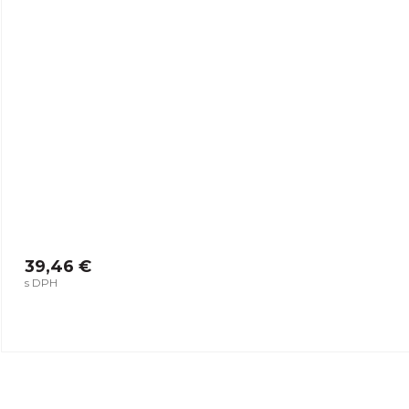
39,46 €
s DPH