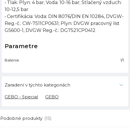
• Tlak: Plyn: 4 bar; Voda: 10-16 bar; Stlačený vzduch:
10-12,5 bar
• Certifikácia: Voda: DIN 8076/DIN EN 10284, DVGW-
Reg.-č.: CW-7511CP0631; Plyn: DVGW pracovný list
G5600-1, DVGW Reg.-č.: DG7521CP0412
Parametre
Balenie
1/1
Zaradení v týchto kategoriách
GEBO - Special
GEBO
Podobné produkty
(15)