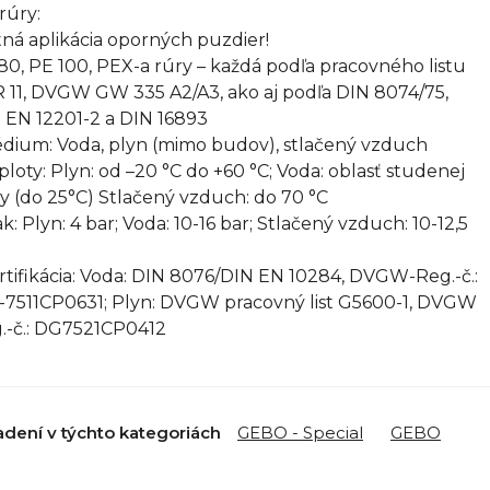
rúry:
ná aplikácia oporných puzdier!
80, PE 100, PEX-a rúry – každá podľa pracovného listu
 11, DVGW GW 335 A2/A3, ako aj podľa DIN 8074/75,
 EN 12201-2 a DIN 16893
édium: Voda, plyn (mimo budov), stlačený vzduch
eploty: Plyn: od –20 °C do +60 °C; Voda: oblasť studenej
y (do 25°C) Stlačený vzduch: do 70 °C
ak: Plyn: 4 bar; Voda: 10-16 bar; Stlačený vzduch: 10-12,5
ertifikácia: Voda: DIN 8076/DIN EN 10284, DVGW-Reg.-č.:
7511CP0631; Plyn: DVGW pracovný list G5600-1, DVGW
.-č.: DG7521CP0412
adení v týchto kategoriách
GEBO - Special
GEBO