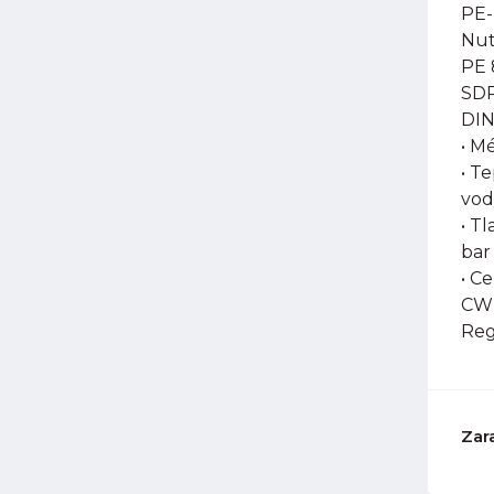
PE-
Nut
PE 
SDR
DIN
• M
• T
vod
• Tl
bar
• C
CW-
Reg
Zar