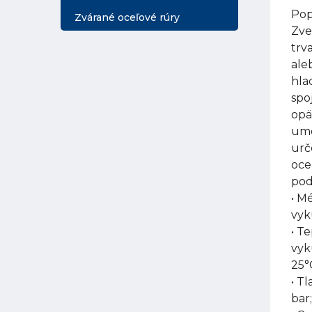
Pop
Zvárané oceľové rúry
Zve
trv
ale
hla
spo
opä
umo
urč
oce
pod
• M
vyk
• T
vyk
25°
• Tl
bar;