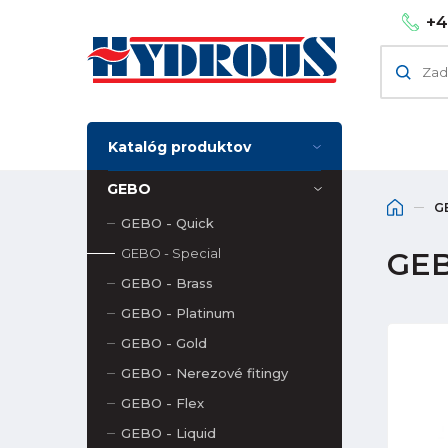
+4
Katalóg produktov
GEBO
G
GEBO - Quick
GEBO - Special
GEB
GEBO - Brass
GEBO - Platinum
GEBO - Gold
GEBO - Nerezové fitingy
GEBO - Flex
GEBO - Liquid