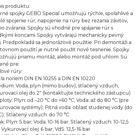
is produktu:
rné spojky GEBO Special umožňujú rýchle, spoľahlivé a
alé spojenie rúr, napojenie na rúry bez rezania závitov,
bo zvárania. Spojky sú vhodné pre spájanie rúr s
dkými koncami. Spojky vytvárajú mechanicky pevný
j. Predpokladá sa jednorázové použitie. Pri demontáži a
tovnom použití je nutné použiť nové tesnenie. Spojky
žňujú priamu montáž, alebo montáž pod uhlom. Sú
ené pre:
ľové rúry:
ľa noriem DIN EN 10255 a DIN EN 10220
édium: Voda, plyn (mimo budov), stlačený vzduch,
urovací olej do 2" (kontaktujte technického zástupcu)
eploty: Plyn: od –20 °C do +60 °C; Voda: až do 80 °C (pre
urovacie systémy); Pitná voda: oblasť studenej vody (do
C); Stlačený vzduch: do 70 °C
ak: Plyn: 5 bar; Voda: 10-16 bar; Stlačený vzduch: 10-12,5
 Vykurovací olej: 6 bar; VdS: 12,5-16 bar