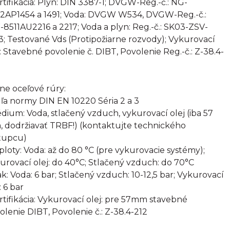
ertifikácia: Plyn: DIN 3387-1; DVGW-Reg.-č.: NG-
2AP1454 a 1491; Voda: DVGW W534, DVGW-Reg.-č.:
8511AU2216 a 2217; Voda a plyn: Reg.-č.: SK03-ZSV-
3; Testované Vds (Protipožiarne rozvody); Vykurovací
j: Stavebné povolenie č. DIBT, Povolenie Reg.-č.: Z-38.4-
rne oceľové rúry:
ľa normy DIN EN 10220 Séria 2 a 3
édium: Voda, stlačený vzduch, vykurovací olej (iba 57
 dodržiavať TRBF!) (kontaktujte technického
tupcu)
eploty: Voda: až do 80 °C (pre vykurovacie systémy);
urovací olej: do 40°C; Stlačený vzduch: do 70°C
lak: Voda: 6 bar; Stlačený vzduch: 10-12,5 bar; Vykurovací
: 6 bar
ertifikácia: Vykurovací olej: pre 57mm stavebné
olenie DIBT, Povolenie č.: Z-38.4-212