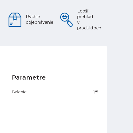
Lepší
Rýchle
prehľad
objednávanie
v
produktoch
Parametre
Balenie
1/5