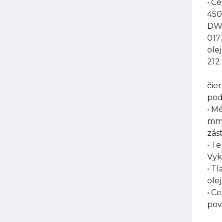
• C
450
DW-
017
ole
212
čie
pod
• M
mm,
zás
• T
Vyk
• T
olej
• C
pov