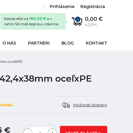
Prihlásenie
Registrácia
0,00 €
Nakúp ešte za
180,00 €
a v
0
rámci SR máš dopravu zdarma.
s DPH
O NÁS
PARTNERI
BLOG
KONTAKT
8mm oceľxPE
 42,4x38mm oceľxPE
Možnosti dopravy
dnávku
6 €