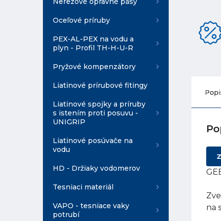
Nerezové opravné pásy
Oceľové príruby
PEX-AL-PEX na vodu a
plyn - Profil TH-H-U-R
Pryžové kompenzátory
Liatinové prírubové fitingy
Popi
Liatinové spojky a príruby
s istením proti posuvu -
UNIGRIP
Po
Liatinové posúvače na
vodu
Z
HD - Držiaky vodomerov
GEB
Tesniaci materiál
Zve
VAPO - tesniace vaky
na 
potrubí