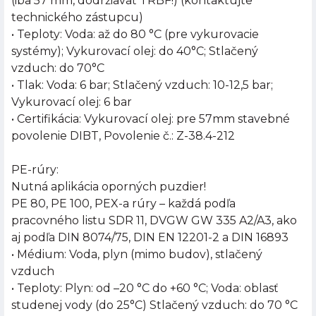
(iba 57 mm, dodržiavať TRBF!) (kontaktujte
technického zástupcu)
• Teploty: Voda: až do 80 °C (pre vykurovacie
systémy); Vykurovací olej: do 40°C; Stlačený
vzduch: do 70°C
• Tlak: Voda: 6 bar; Stlačený vzduch: 10-12,5 bar;
Vykurovací olej: 6 bar
• Certifikácia: Vykurovací olej: pre 57mm stavebné
povolenie DIBT, Povolenie č.: Z-38.4-212
PE-rúry:
Nutná aplikácia oporných puzdier!
PE 80, PE 100, PEX-a rúry – každá podľa
pracovného listu SDR 11, DVGW GW 335 A2/A3, ako
aj podľa DIN 8074/75, DIN EN 12201-2 a DIN 16893
• Médium: Voda, plyn (mimo budov), stlačený
vzduch
• Teploty: Plyn: od –20 °C do +60 °C; Voda: oblasť
studenej vody (do 25°C) Stlačený vzduch: do 70 °C