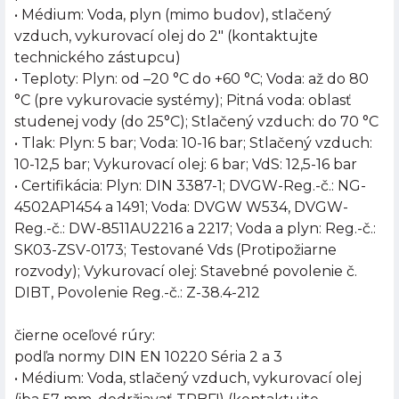
• Médium: Voda, plyn (mimo budov), stlačený
vzduch, vykurovací olej do 2" (kontaktujte
technického zástupcu)
• Teploty: Plyn: od –20 °C do +60 °C; Voda: až do 80
°C (pre vykurovacie systémy); Pitná voda: oblasť
studenej vody (do 25°C); Stlačený vzduch: do 70 °C
• Tlak: Plyn: 5 bar; Voda: 10-16 bar; Stlačený vzduch:
10-12,5 bar; Vykurovací olej: 6 bar; VdS: 12,5-16 bar
• Certifikácia: Plyn: DIN 3387-1; DVGW-Reg.-č.: NG-
4502AP1454 a 1491; Voda: DVGW W534, DVGW-
Reg.-č.: DW-8511AU2216 a 2217; Voda a plyn: Reg.-č.:
SK03-ZSV-0173; Testované Vds (Protipožiarne
rozvody); Vykurovací olej: Stavebné povolenie č.
DIBT, Povolenie Reg.-č.: Z-38.4-212
čierne oceľové rúry:
podľa normy DIN EN 10220 Séria 2 a 3
• Médium: Voda, stlačený vzduch, vykurovací olej