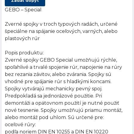
Zadať dopyt
GEBO – Special
Zverné spojky v troch typových radách, určené
špeciálne na spájanie oceľových, varných, alebo
plastových rúr
Popis produktu:
Zverné spojky GEBO Special umožňujú rýchle,
spoľahlivé a trvalé spojenie rúr, napojenie na rúry
bez rezania závitov, alebo zvárania. Spojky sú
vhodné pre spájanie rúr s hladkými koncami.
Spojky vytvárajú mechanicky pevný spoj.
Predpokladá sa jednorázové použitie. Pri
demontáži a opätovnom použití je nutné použiť
nové tesnenie. Spojky umožňujú priamu montáž,
alebo montáž pod uhlom. Sú určené pre:
oceľové rúry:
podľa noriem DIN EN 10255 a DIN EN 10220