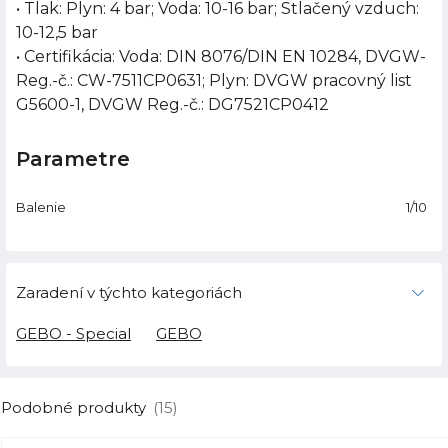
• Tlak: Plyn: 4 bar; Voda: 10-16 bar; Stlačený vzduch:
10-12,5 bar
• Certifikácia: Voda: DIN 8076/DIN EN 10284, DVGW-
Reg.-č.: CW-7511CP0631; Plyn: DVGW pracovný list
G5600-1, DVGW Reg.-č.: DG7521CP0412
Parametre
Balenie
1/10
Zaradení v týchto kategoriách
GEBO - Special
GEBO
Podobné produkty
(15)