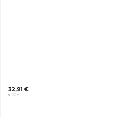
32,91 €
s DPH