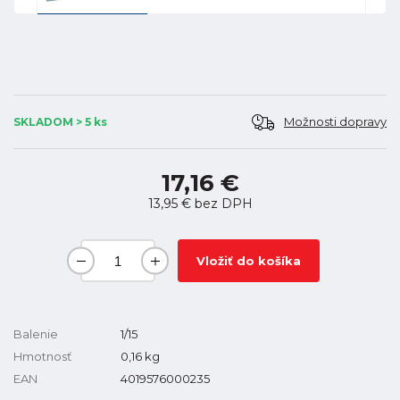
Možnosti dopravy
SKLADOM > 5 ks
17,16 €
13,95 €
bez DPH
Vložiť do košíka
Balenie
1/15
Hmotnosť
0,16
kg
EAN
4019576000235