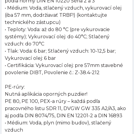
podľa normy DIN EN 10220 Séria 2 a 3
• Médium: Voda, stlačený vzduch, vykurovací olej
(iba 57 mm, dodržiavať TRBF!) (kontaktujte
technického zástupcu)
• Teploty: Voda: až do 80 °C (pre vykurovacie
systémy); Vykurovací olej: do 40°C; Stlačený
vzduch: do 70°C
• Tlak: Voda: 6 bar; Stlačený vzduch: 10-12,5 bar;
Vykurovací olej: 6 bar
• Certifikácia: Vykurovací olej: pre 57mm stavebné
povolenie DIBT, Povolenie č.: Z-38.4-212
PE-rúry:
Nutná aplikácia oporných puzdier!
PE 80, PE 100, PEX-a rúry – každá podľa
pracovného listu SDR 11, DVGW GW 335 A2/A3, ako
aj podľa DIN 8074/75, DIN EN 12201-2 a DIN 16893
• Médium: Voda, plyn (mimo budov), stlačený
vzduch