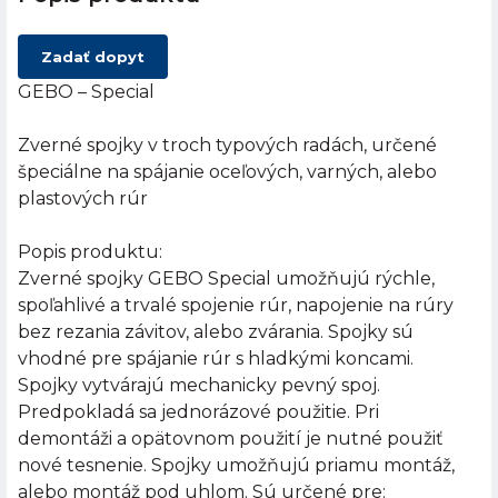
Zadať dopyt
GEBO – Special
Zverné spojky v troch typových radách, určené
špeciálne na spájanie oceľových, varných, alebo
plastových rúr
Popis produktu:
Zverné spojky GEBO Special umožňujú rýchle,
spoľahlivé a trvalé spojenie rúr, napojenie na rúry
bez rezania závitov, alebo zvárania. Spojky sú
vhodné pre spájanie rúr s hladkými koncami.
Spojky vytvárajú mechanicky pevný spoj.
Predpokladá sa jednorázové použitie. Pri
demontáži a opätovnom použití je nutné použiť
nové tesnenie. Spojky umožňujú priamu montáž,
alebo montáž pod uhlom. Sú určené pre: