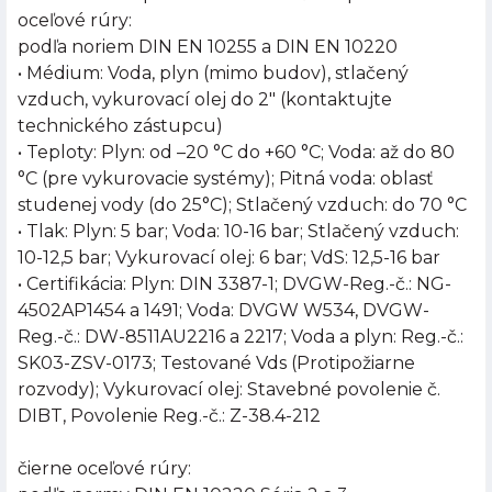
oceľové rúry:
podľa noriem DIN EN 10255 a DIN EN 10220
• Médium: Voda, plyn (mimo budov), stlačený
vzduch, vykurovací olej do 2" (kontaktujte
technického zástupcu)
• Teploty: Plyn: od –20 °C do +60 °C; Voda: až do 80
°C (pre vykurovacie systémy); Pitná voda: oblasť
studenej vody (do 25°C); Stlačený vzduch: do 70 °C
• Tlak: Plyn: 5 bar; Voda: 10-16 bar; Stlačený vzduch:
10-12,5 bar; Vykurovací olej: 6 bar; VdS: 12,5-16 bar
• Certifikácia: Plyn: DIN 3387-1; DVGW-Reg.-č.: NG-
4502AP1454 a 1491; Voda: DVGW W534, DVGW-
Reg.-č.: DW-8511AU2216 a 2217; Voda a plyn: Reg.-č.:
SK03-ZSV-0173; Testované Vds (Protipožiarne
rozvody); Vykurovací olej: Stavebné povolenie č.
DIBT, Povolenie Reg.-č.: Z-38.4-212
čierne oceľové rúry: