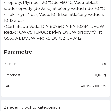
• Teploty: Plyn: od –20 °C do +60 °C; Voda: oblasť
studenej vody (do 25°C) Stlačený vzduch: do 70 °C
• Tlak: Plyn: 4 bar; Voda: 10-16 bar; Stlačený vzduch:
10-12,5 bar
• Certifikácia: Voda: DIN 8076/DIN EN 10284, DVGW-
Reg.-č.: CW-7511CP0631; Plyn: DVGW pracovný list
G5600-1, DVGW Reg.-č.: DG7521CP0412
Parametre
Balenie
1/15
Hmotnosť
0,16
kg
EAN
4019576000235
Zaradení v týchto kategoriách