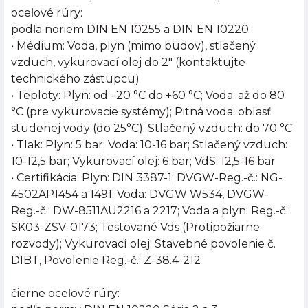
oceľové rúry:
podľa noriem DIN EN 10255 a DIN EN 10220
• Médium: Voda, plyn (mimo budov), stlačený
vzduch, vykurovací olej do 2" (kontaktujte
technického zástupcu)
• Teploty: Plyn: od –20 °C do +60 °C; Voda: až do 80
°C (pre vykurovacie systémy); Pitná voda: oblasť
studenej vody (do 25°C); Stlačený vzduch: do 70 °C
• Tlak: Plyn: 5 bar; Voda: 10-16 bar; Stlačený vzduch:
10-12,5 bar; Vykurovací olej: 6 bar; VdS: 12,5-16 bar
• Certifikácia: Plyn: DIN 3387-1; DVGW-Reg.-č.: NG-
4502AP1454 a 1491; Voda: DVGW W534, DVGW-
Reg.-č.: DW-8511AU2216 a 2217; Voda a plyn: Reg.-č.:
SK03-ZSV-0173; Testované Vds (Protipožiarne
rozvody); Vykurovací olej: Stavebné povolenie č.
DIBT, Povolenie Reg.-č.: Z-38.4-212
čierne oceľové rúry: