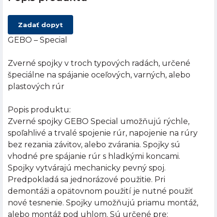
Zadať dopyt
GEBO – Special
Zverné spojky v troch typových radách, určené
špeciálne na spájanie oceľových, varných, alebo
plastových rúr
Popis produktu:
Zverné spojky GEBO Special umožňujú rýchle,
spoľahlivé a trvalé spojenie rúr, napojenie na rúry
bez rezania závitov, alebo zvárania. Spojky sú
vhodné pre spájanie rúr s hladkými koncami.
Spojky vytvárajú mechanicky pevný spoj.
Predpokladá sa jednorázové použitie. Pri
demontáži a opätovnom použití je nutné použiť
nové tesnenie. Spojky umožňujú priamu montáž,
alebo montáž pod uhlom. Sú určené pre: