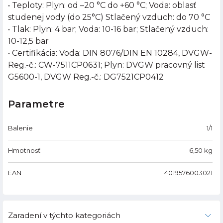
• Teploty: Plyn: od –20 °C do +60 °C; Voda: oblasť
studenej vody (do 25°C) Stlačený vzduch: do 70 °C
• Tlak: Plyn: 4 bar; Voda: 10-16 bar; Stlačený vzduch:
10-12,5 bar
• Certifikácia: Voda: DIN 8076/DIN EN 10284, DVGW-
Reg.-č.: CW-7511CP0631; Plyn: DVGW pracovný list
G5600-1, DVGW Reg.-č.: DG7521CP0412
Parametre
Balenie
1/1
Hmotnosť
6,50
kg
EAN
4019576003021
Zaradení v týchto kategoriách