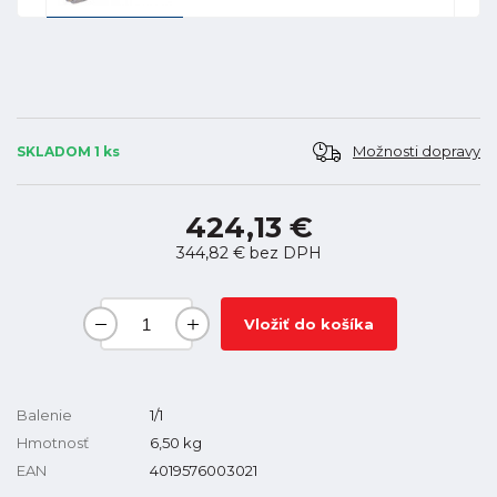
Možnosti dopravy
SKLADOM 1 ks
424,13 €
344,82 €
bez DPH
Vložiť do košíka
Balenie
1/1
Hmotnosť
6,50
kg
EAN
4019576003021