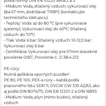
podľa normy DIN EN 10220 Séria 2 a 3
• Médium: Voda, stlačený vzduch, vykurovací olej
(iba 57 mm, dodržiavať TRBF!) (kontaktujte
technického zástupcu)
• Teploty: Voda: až do 80 °C (pre vykurovacie
systémy); Vykurovací olej: do 40°C; Stlačený
vzduch: do 70°C
• Tlak: Voda: 6 bar; Stlačený vzduch: 10-12,5 bar;
Vykurovací olej: 6 bar
• Certifikácia: Vykurovací olej: pre 57mm stavebné
povolenie DIBT, Povolenie č.: Z-38.4-212
PE-rúry:
Nutná aplikácia oporných puzdier!
PE 80, PE 100, PEX-a rúry – každá podľa
pracovného listu SDR 11, DVGW GW 335 A2/A3, ako
aj podľa DIN 8074/75, DIN EN 12201-2 a DIN 16893
• Médium: Voda, plyn (mimo budov), stlačený
vzduch