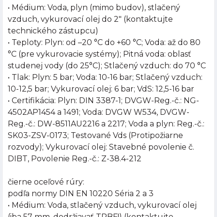
• Médium: Voda, plyn (mimo budov), stlačený
vzduch, vykurovací olej do 2" (kontaktujte
technického zástupcu)
• Teploty: Plyn: od –20 °C do +60 °C; Voda: až do 80
°C (pre vykurovacie systémy); Pitná voda: oblasť
studenej vody (do 25°C); Stlačený vzduch: do 70 °C
• Tlak: Plyn: 5 bar; Voda: 10-16 bar; Stlačený vzduch:
10-12,5 bar; Vykurovací olej: 6 bar; VdS: 12,5-16 bar
• Certifikácia: Plyn: DIN 3387-1; DVGW-Reg.-č.: NG-
4502AP1454 a 1491; Voda: DVGW W534, DVGW-
Reg.-č.: DW-8511AU2216 a 2217; Voda a plyn: Reg.-č.:
SK03-ZSV-0173; Testované Vds (Protipožiarne
rozvody); Vykurovací olej: Stavebné povolenie č.
DIBT, Povolenie Reg.-č.: Z-38.4-212
čierne oceľové rúry:
podľa normy DIN EN 10220 Séria 2 a 3
• Médium: Voda, stlačený vzduch, vykurovací olej
(iba 57 mm, dodržiavať TRBF!) (kontaktujte