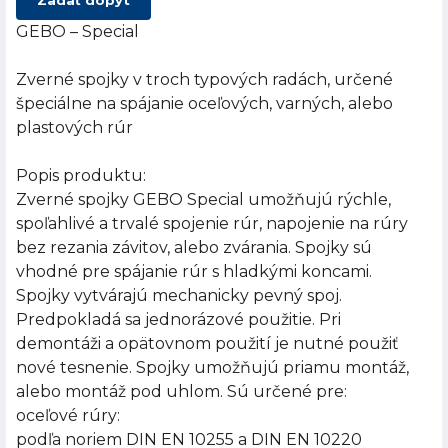
Zadať dopyt
GEBO – Special
Zverné spojky v troch typových radách, určené
špeciálne na spájanie oceľových, varných, alebo
plastových rúr
Popis produktu:
Zverné spojky GEBO Special umožňujú rýchle,
spoľahlivé a trvalé spojenie rúr, napojenie na rúry
bez rezania závitov, alebo zvárania. Spojky sú
vhodné pre spájanie rúr s hladkými koncami.
Spojky vytvárajú mechanicky pevný spoj.
Predpokladá sa jednorázové použitie. Pri
demontáži a opätovnom použití je nutné použiť
nové tesnenie. Spojky umožňujú priamu montáž,
alebo montáž pod uhlom. Sú určené pre:
oceľové rúry:
podľa noriem DIN EN 10255 a DIN EN 10220