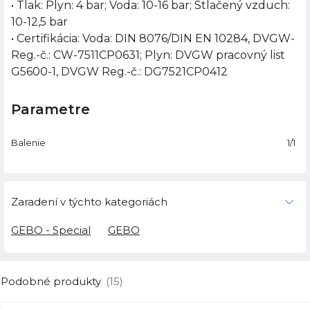
• Tlak: Plyn: 4 bar; Voda: 10-16 bar; Stlačený vzduch:
10-12,5 bar
• Certifikácia: Voda: DIN 8076/DIN EN 10284, DVGW-
Reg.-č.: CW-7511CP0631; Plyn: DVGW pracovný list
G5600-1, DVGW Reg.-č.: DG7521CP0412
Parametre
Balenie
1/1
Zaradení v týchto kategoriách
GEBO - Special
GEBO
Podobné produkty
(15)