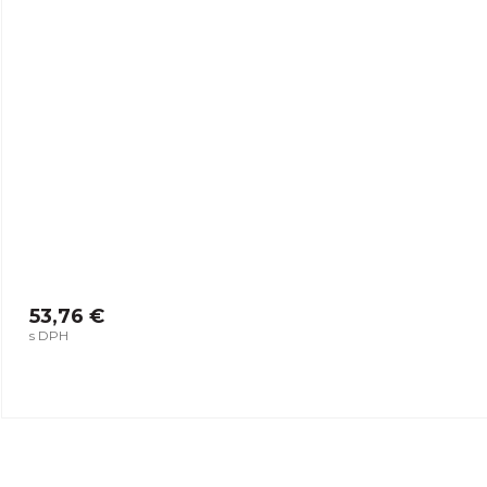
53,76 €
s DPH