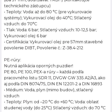
technického zástupcu)
• Teploty: Voda: až do 80 °C (pre vykurovacie
systémy); Vykurovací olej: do 40°C; Stlačený
vzduch: do 70°C
• Tlak: Voda: 6 bar; Stlačený vzduch: 10-12,5 bar;
Vykurovací olej: 6 bar
• Certifikácia: Vykurovací olej: pre 57mm stavebné
povolenie DIBT, Povolenie č.: Z-38.4-212
PE-rúry:
Nutná aplikácia oporných puzdier!
PE 80, PE 100, PEX-a rúry – každá podľa
pracovného listu SDR 11, DVGW GW 335 A2/A3, ako
aj podľa DIN 8074/75, DIN EN 12201-2 a DIN 16893
• Médium: Voda, plyn (mimo budov), stlačený
vzduch
• Teploty: Plyn: od –20 °C do +60 °C; Voda: oblasť
studenej vody (do 25°C) Stlačený vzduch: do 70 °C