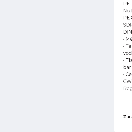
PE-
Nut
PE 
SDR
DIN
• M
• T
vod
• Tl
bar
• C
CW-
Reg
Zar