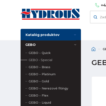
+4
Katalóg produktov
GEBO
G
GEBO - Quick
GEBO - Special
GEB
GEBO - Brass
GEBO - Platinum
GEBO - Gold
GEBO - Nerezové fitingy
GEBO - Flex
GEBO - Liquid