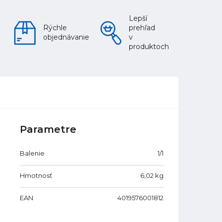
Lepší
Rýchle
prehľad
objednávanie
v
produktoch
Parametre
Balenie
1/1
Hmotnosť
6,02
kg
EAN
4019576001812