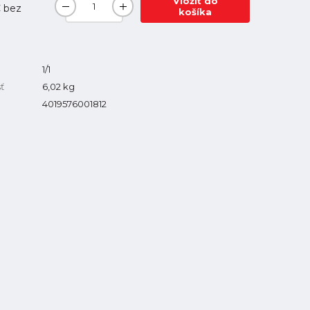
Vložiť do
€
bez
košíka
1/1
ť
6,02
kg
4019576001812