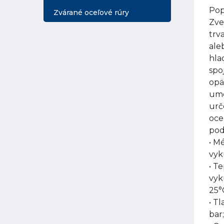
Pop
Zvárané oceľové rúry
Zve
trv
ale
hla
spo
opä
umo
urč
oce
pod
• M
vyk
• T
vyk
25°
• Tl
bar;