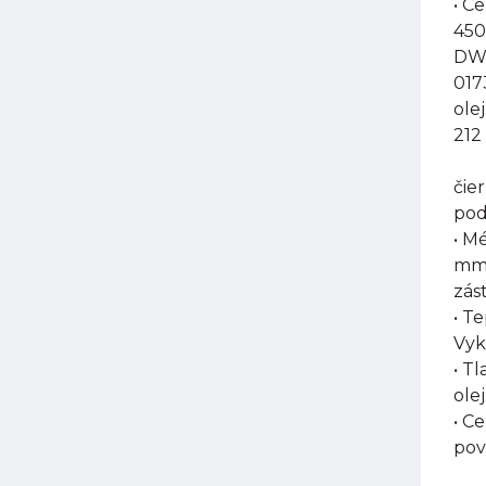
• C
450
DW-
017
ole
212
čie
pod
• M
mm,
zás
• T
Vyk
• T
olej
• C
pov