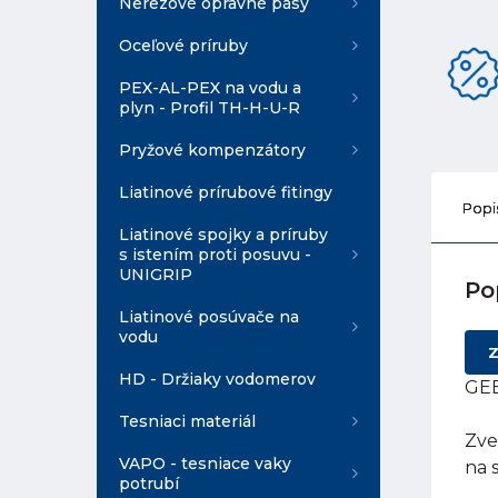
Nerezové opravné pásy
Oceľové príruby
PEX-AL-PEX na vodu a
plyn - Profil TH-H-U-R
Pryžové kompenzátory
Liatinové prírubové fitingy
Popi
Liatinové spojky a príruby
s istením proti posuvu -
UNIGRIP
Po
Liatinové posúvače na
vodu
Z
HD - Držiaky vodomerov
GEB
Tesniaci materiál
Zve
VAPO - tesniace vaky
na 
potrubí