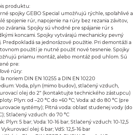
is produktu:
rné spojky GEBO Special umožňujú rýchle, spoľahlivé a
alé spojenie rúr, napojenie na rúry bez rezania závitov,
bo zvárania. Spojky sú vhodné pre spájanie rúr s
dkými koncami. Spojky vytvárajú mechanicky pevný
j. Predpokladá sa jednorázové použitie. Pri demontáži a
tovnom použití je nutné použiť nové tesnenie. Spojky
žňujú priamu montáž, alebo montáž pod uhlom. Sú
ené pre:
ľové rúry:
ľa noriem DIN EN 10255 a DIN EN 10220
édium: Voda, plyn (mimo budov), stlačený vzduch,
urovací olej do 2" (kontaktujte technického zástupcu)
eploty: Plyn: od –20 °C do +60 °C; Voda: až do 80 °C (pre
urovacie systémy); Pitná voda: oblasť studenej vody (do
C); Stlačený vzduch: do 70 °C
ak: Plyn: 5 bar; Voda: 10-16 bar; Stlačený vzduch: 10-12,5
 Vykurovací olej: 6 bar; VdS: 12,5-16 bar