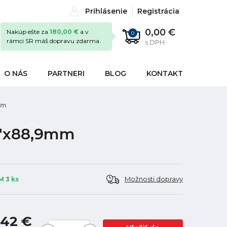
Prihlásenie
Registrácia
0,00 €
Nakúp ešte za
180,00 €
a v
0
rámci SR máš dopravu zdarma.
s DPH
O NÁS
PARTNERI
BLOG
KONTAKT
mm
3"x88,9mm
Možnosti dopravy
 3 ks
,42 €