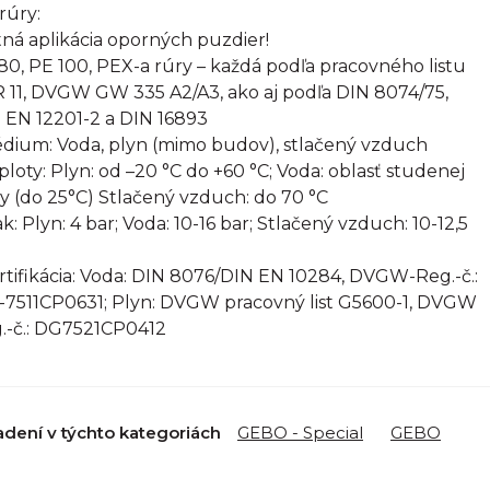
rúry:
ná aplikácia oporných puzdier!
80, PE 100, PEX-a rúry – každá podľa pracovného listu
 11, DVGW GW 335 A2/A3, ako aj podľa DIN 8074/75,
 EN 12201-2 a DIN 16893
édium: Voda, plyn (mimo budov), stlačený vzduch
eploty: Plyn: od –20 °C do +60 °C; Voda: oblasť studenej
y (do 25°C) Stlačený vzduch: do 70 °C
ak: Plyn: 4 bar; Voda: 10-16 bar; Stlačený vzduch: 10-12,5
ertifikácia: Voda: DIN 8076/DIN EN 10284, DVGW-Reg.-č.:
7511CP0631; Plyn: DVGW pracovný list G5600-1, DVGW
.-č.: DG7521CP0412
adení v týchto kategoriách
GEBO - Special
GEBO