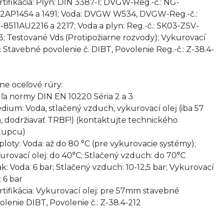
ertifikácia: Plyn: DIN 3387-1; DVGW-Reg.-č.: NG-
2AP1454 a 1491; Voda: DVGW W534, DVGW-Reg.-č.:
8511AU2216 a 2217; Voda a plyn: Reg.-č.: SK03-ZSV-
3; Testované Vds (Protipožiarne rozvody); Vykurovací
j: Stavebné povolenie č. DIBT, Povolenie Reg.-č.: Z-38.4-
rne oceľové rúry:
ľa normy DIN EN 10220 Séria 2 a 3
édium: Voda, stlačený vzduch, vykurovací olej (iba 57
 dodržiavať TRBF!) (kontaktujte technického
tupcu)
eploty: Voda: až do 80 °C (pre vykurovacie systémy);
urovací olej: do 40°C; Stlačený vzduch: do 70°C
lak: Voda: 6 bar; Stlačený vzduch: 10-12,5 bar; Vykurovací
: 6 bar
ertifikácia: Vykurovací olej: pre 57mm stavebné
olenie DIBT, Povolenie č.: Z-38.4-212