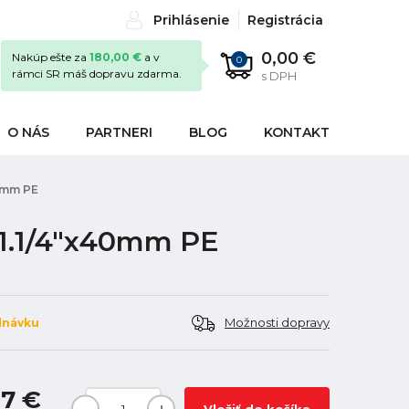
Prihlásenie
Registrácia
0,00 €
Nakúp ešte za
180,00 €
a v
0
rámci SR máš dopravu zdarma.
s DPH
O NÁS
PARTNERI
BLOG
KONTAKT
0mm PE
 1.1/4"x40mm PE
Možnosti dopravy
dnávku
67 €