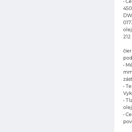
• C
450
DW-
017
ole
212
čie
pod
• M
mm,
zás
• T
Vyk
• T
olej
• C
pov