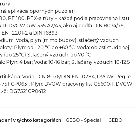
rúry:
ná aplikácia oporných puzdier!
80, PE 100, PEX-a rúry – každá podľa pracovného listu
 11, DVGW GW 335 A2/A3, ako aj podľa DIN 8074/75,
 EN 12201-2 a DIN 16893
édium: Voda, plyn (mimo budov), stlačený vzduch
eploty: Plyn: od –20 °C do +60 °C; Voda: oblasť studenej
y (do 25°C) Stlačený vzduch: do 70 °C
ak: Plyn: 4 bar; Voda: 10-16 bar; Stlačený vzduch: 10-12,5
ertifikácia: Voda: DIN 8076/DIN EN 10284, DVGW-Reg.-č.:
7511CP0631; Plyn: DVGW pracovný list G5600-1, DVGW
.-č.: DG7521CP0412
adení v týchto kategoriách
GEBO - Special
GEBO