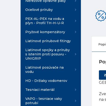
Nerezové opravné pásy
Oceľové príruby
PEX-AL-PEX na vodu a
plyn - Profil TH-H-U-R
Pryžové kompenzátory
Liatinové prírubové fitingy
Popi
Liatinové spojky a príruby
s istením proti posuvu -
UNIGRIP
Po
Liatinové posúvače na
vodu
Z
HD - Držiaky vodomerov
GEB
Tesniaci materiál
Zve
VAPO - tesniace vaky
na 
potrubí