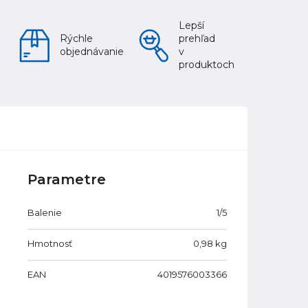
Lepší
Rýchle
prehľad
objednávanie
v
produktoch
Parametre
Balenie
1/5
Hmotnosť
0,98
kg
EAN
4019576003366