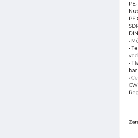
PE-
Nut
PE 
SDR
DIN
• M
• T
vod
• Tl
bar
• C
CW-
Reg
Zar