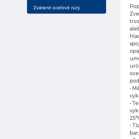
Pop
Zvárané oceľové rúry
Zve
trv
ale
hla
spo
opä
umo
urč
oce
pod
• M
vyk
• T
vyk
25°
• Tl
bar;