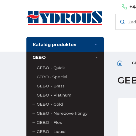
+4
Katalóg produktov
GEBO
G
GEBO - Quick
GEBO - Special
GEB
GEBO - Brass
GEBO - Platinum
GEBO - Gold
GEBO - Nerezové fitingy
GEBO - Flex
GEBO - Liquid