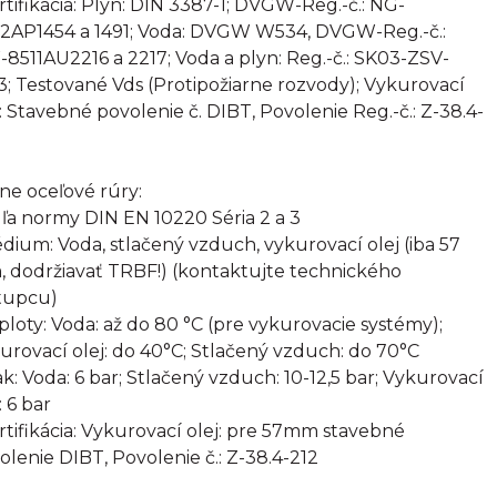
ertifikácia: Plyn: DIN 3387-1; DVGW-Reg.-č.: NG-
2AP1454 a 1491; Voda: DVGW W534, DVGW-Reg.-č.:
8511AU2216 a 2217; Voda a plyn: Reg.-č.: SK03-ZSV-
3; Testované Vds (Protipožiarne rozvody); Vykurovací
j: Stavebné povolenie č. DIBT, Povolenie Reg.-č.: Z-38.4-
rne oceľové rúry:
ľa normy DIN EN 10220 Séria 2 a 3
édium: Voda, stlačený vzduch, vykurovací olej (iba 57
 dodržiavať TRBF!) (kontaktujte technického
tupcu)
eploty: Voda: až do 80 °C (pre vykurovacie systémy);
urovací olej: do 40°C; Stlačený vzduch: do 70°C
lak: Voda: 6 bar; Stlačený vzduch: 10-12,5 bar; Vykurovací
: 6 bar
ertifikácia: Vykurovací olej: pre 57mm stavebné
olenie DIBT, Povolenie č.: Z-38.4-212