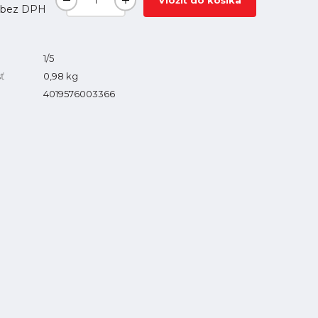
Vložiť do košíka
bez DPH
1/5
ť
0,98
kg
4019576003366