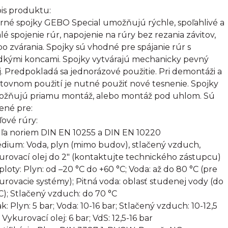
is produktu:
rné spojky GEBO Special umožňujú rýchle, spoľahlivé a
alé spojenie rúr, napojenie na rúry bez rezania závitov,
bo zvárania. Spojky sú vhodné pre spájanie rúr s
dkými koncami. Spojky vytvárajú mechanicky pevný
j. Predpokladá sa jednorázové použitie. Pri demontáži a
tovnom použití je nutné použiť nové tesnenie. Spojky
žňujú priamu montáž, alebo montáž pod uhlom. Sú
ené pre:
ľové rúry:
ľa noriem DIN EN 10255 a DIN EN 10220
édium: Voda, plyn (mimo budov), stlačený vzduch,
urovací olej do 2" (kontaktujte technického zástupcu)
eploty: Plyn: od –20 °C do +60 °C; Voda: až do 80 °C (pre
urovacie systémy); Pitná voda: oblasť studenej vody (do
C); Stlačený vzduch: do 70 °C
ak: Plyn: 5 bar; Voda: 10-16 bar; Stlačený vzduch: 10-12,5
 Vykurovací olej: 6 bar; VdS: 12,5-16 bar