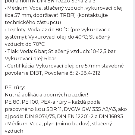
podľa normy DIN EN 10220 Séria 2 a 3
• Médium: Voda, stlačený vzduch, vykurovací olej
(iba 57 mm, dodržiavať TRBF!) (kontaktujte
technického zástupcu)
• Teploty: Voda: až do 80 °C (pre vykurovacie
systémy); Vykurovací olej: do 40°C; Stlačený
vzduch: do 70°C
• Tlak: Voda: 6 bar; Stlačený vzduch: 10-12,5 bar;
Vykurovací olej: 6 bar
• Certifikácia: Vykurovací olej: pre 57mm stavebné
povolenie DIBT, Povolenie č.: Z-38.4-212
PE-rúry:
Nutná aplikácia oporných puzdier!
PE 80, PE 100, PEX-a rúry – každá podľa
pracovného listu SDR 11, DVGW GW 335 A2/A3, ako
aj podľa DIN 8074/75, DIN EN 12201-2 a DIN 16893
• Médium: Voda, plyn (mimo budov), stlačený
vzduch