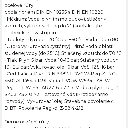
oceľové rúry:
podľa noriem DIN EN 10255 a DIN EN 10220
• Médium: Voda, plyn (mimo budov), stlačený
vzduch, vykurovací olej do 2" (kontaktujte
technického zástupcu)
• Teploty: Plyn: od –20 °C do +60 °C; Voda: až do 80
°C (pre vykurovacie systémy); Pitná voda: oblasť
studenej vody (do 25°C); Stlačený vzduch: do 70 °C
• Tlak: Plyn: 5 bar; Voda: 10-16 bar; Stlačený vzduch:
10-12,5 bar; Vykurovací olej: 6 bar; VdS: 12,5-16 bar
• Certifikácia: Plyn: DIN 3387-1; DVGW-Reg.-č.: NG-
4502AP1454 a 1491; Voda: DVGW W534, DVGW-
Reg.-č.: DW-8511AU2216 a 2217; Voda a plyn: Reg.-č.:
SK03-ZSV-0173; Testované Vds (Protipožiarne
rozvody); Vykurovací olej: Stavebné povolenie č.
DIBT, Povolenie Reg.-č.: Z-38.4-212
čierne oceľové rúry: