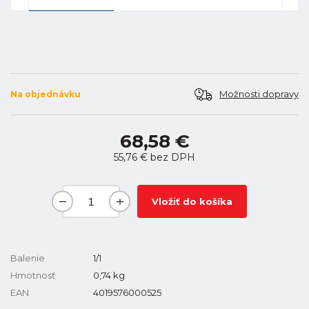
Možnosti dopravy
Na objednávku
68,58 €
55,76 €
bez DPH
Vložiť do košíka
Balenie
1/1
Hmotnosť
0,74
kg
EAN
4019576000525