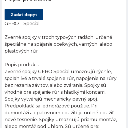
Zadať dopyt
GEBO – Special
Zverné spojky v troch typových radách, určené
špeciálne na spájanie oceľových, varných, alebo
plastových rúr
Popis produktu:
Zverné spojky GEBO Special umožňujú rýchle,
spoľahlivé a trvalé spojenie rúr, napojenie na rúry
bez rezania závitov, alebo zvárania. Spojky sú
vhodné pre spájanie rúr s hladkými koncami.
Spojky vytvárajú mechanicky pevný spoj.
Predpokladá sa jednorázové použitie. Pri
demontáži a opätovnom použití je nutné použiť
nové tesnenie. Spojky umožňujú priamu montáž,
alebo montáž pod uhlom. Sú určené pre: