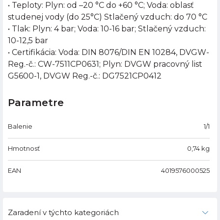
• Teploty: Plyn: od –20 °C do +60 °C; Voda: oblasť
studenej vody (do 25°C) Stlačený vzduch: do 70 °C
• Tlak: Plyn: 4 bar; Voda: 10-16 bar; Stlačený vzduch:
10-12,5 bar
• Certifikácia: Voda: DIN 8076/DIN EN 10284, DVGW-
Reg.-č.: CW-7511CP0631; Plyn: DVGW pracovný list
G5600-1, DVGW Reg.-č.: DG7521CP0412
Parametre
Balenie
1/1
Hmotnosť
0,74
kg
EAN
4019576000525
Zaradení v týchto kategoriách