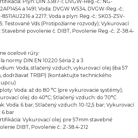
ertifikácia: Plyn: DIN 3387-1; DVGW-Reg.-č.: NG-
2AP1454 a 1491; Voda: DVGW W534, DVGW-Reg.-č.:
8511AU2216 a 2217; Voda a plyn: Reg.-č.: SK03-ZSV-
3; Testované Vds (Protipožiarne rozvody); Vykurovací
j: Stavebné povolenie č. DIBT, Povolenie Reg.-č.: Z-38.4-
rne oceľové rúry:
ľa normy DIN EN 10220 Séria 2 a 3
édium: Voda, stlačený vzduch, vykurovací olej (iba 57
 dodržiavať TRBF!) (kontaktujte technického
tupcu)
eploty: Voda: až do 80 °C (pre vykurovacie systémy);
urovací olej: do 40°C; Stlačený vzduch: do 70°C
lak: Voda: 6 bar; Stlačený vzduch: 10-12,5 bar; Vykurovací
: 6 bar
ertifikácia: Vykurovací olej: pre 57mm stavebné
olenie DIBT, Povolenie č.: Z-38.4-212