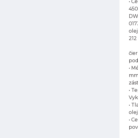
• C
450
DW-
017
ole
212
čie
pod
• M
mm,
zás
• T
Vyk
• T
olej
• C
pov