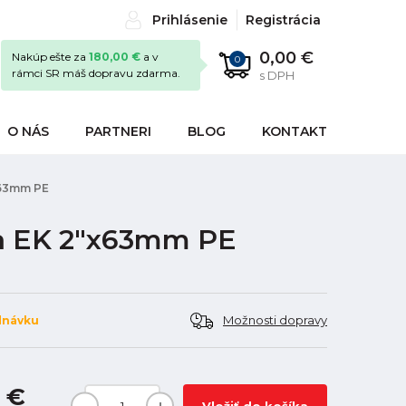
Prihlásenie
Registrácia
0,00 €
Nakúp ešte za
180,00 €
a v
0
rámci SR máš dopravu zdarma.
s DPH
O NÁS
PARTNERI
BLOG
KONTAKT
x63mm PE
ka EK 2"x63mm PE
Možnosti dopravy
dnávku
1 €