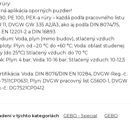
rúry:
ná aplikácia oporných puzdier!
80, PE 100, PEX-a rúry – každá podľa pracovného listu
 11, DVGW GW 335 A2/A3, ako aj podľa DIN 8074/75,
 EN 12201-2 a DIN 16893
édium: Voda, plyn (mimo budov), stlačený vzduch
eploty: Plyn: od –20 °C do +60 °C; Voda: oblasť studenej
y (do 25°C) Stlačený vzduch: do 70 °C
ak: Plyn: 4 bar; Voda: 10-16 bar; Stlačený vzduch: 10-12,5
ertifikácia: Voda: DIN 8076/DIN EN 10284, DVGW-Reg.-č.:
7511CP0631; Plyn: DVGW pracovný list G5600-1, DVGW
.-č.: DG7521CP0412
adení v týchto kategoriách
GEBO - Special
GEBO