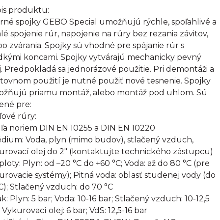
is produktu:
rné spojky GEBO Special umožňujú rýchle, spoľahlivé a
alé spojenie rúr, napojenie na rúry bez rezania závitov,
bo zvárania. Spojky sú vhodné pre spájanie rúr s
dkými koncami. Spojky vytvárajú mechanicky pevný
j. Predpokladá sa jednorázové použitie. Pri demontáži a
tovnom použití je nutné použiť nové tesnenie. Spojky
žňujú priamu montáž, alebo montáž pod uhlom. Sú
ené pre:
ľové rúry:
ľa noriem DIN EN 10255 a DIN EN 10220
édium: Voda, plyn (mimo budov), stlačený vzduch,
urovací olej do 2" (kontaktujte technického zástupcu)
eploty: Plyn: od –20 °C do +60 °C; Voda: až do 80 °C (pre
urovacie systémy); Pitná voda: oblasť studenej vody (do
C); Stlačený vzduch: do 70 °C
ak: Plyn: 5 bar; Voda: 10-16 bar; Stlačený vzduch: 10-12,5
 Vykurovací olej: 6 bar; VdS: 12,5-16 bar