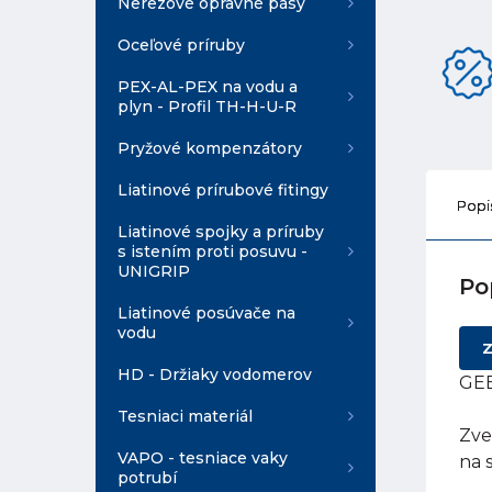
Nerezové opravné pásy
Oceľové príruby
PEX-AL-PEX na vodu a
plyn - Profil TH-H-U-R
Pryžové kompenzátory
Liatinové prírubové fitingy
Popi
Liatinové spojky a príruby
s istením proti posuvu -
UNIGRIP
Po
Liatinové posúvače na
vodu
Z
HD - Držiaky vodomerov
GEB
Tesniaci materiál
Zve
VAPO - tesniace vaky
na 
potrubí