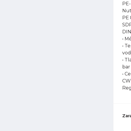
PE-
Nut
PE 
SDR
DIN
• M
• T
vod
• Tl
bar
• C
CW-
Reg
Zar