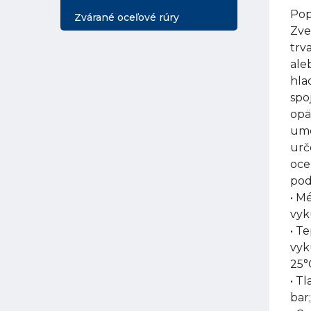
Pop
Zvárané oceľové rúry
Zve
trv
ale
hla
spo
opä
umo
urč
oce
pod
• M
vyk
• T
vyk
25°
• Tl
bar;