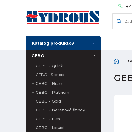
+4
Katalóg produktov
GEBO
G
GEBO - Quick
GEBO - Special
GEB
GEBO - Brass
GEBO - Platinum
GEBO - Gold
GEBO - Nerezové fitingy
GEBO - Flex
GEBO - Liquid