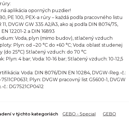
rúry:
ná aplikácia oporných puzdier!
80, PE 100, PEX-a rúry – každá podľa pracovného listu
 11, DVGW GW 335 A2/A3, ako aj podľa DIN 8074/75,
 EN 12201-2 a DIN 16893
édium: Voda, plyn (mimo budov), stlačený vzduch
eploty: Plyn: od –20 °C do +60 °C; Voda: oblasť studenej
y (do 25°C) Stlačený vzduch: do 70 °C
ak: Plyn: 4 bar; Voda: 10-16 bar; Stlačený vzduch: 10-12,5
ertifikácia: Voda: DIN 8076/DIN EN 10284, DVGW-Reg.-č.:
7511CP0631; Plyn: DVGW pracovný list G5600-1, DVGW
.-č.: DG7521CP0412
adení v týchto kategoriách
GEBO - Special
GEBO