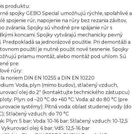
is produktu:
rné spojky GEBO Special umožňujú rýchle, spoľahlivé a
alé spojenie rúr, napojenie na rúry bez rezania závitov,
bo zvárania. Spojky sú vhodné pre spájanie rúr s
dkými koncami. Spojky vytvárajú mechanicky pevný
j. Predpokladá sa jednorázové použitie. Pri demontáži a
tovnom použití je nutné použiť nové tesnenie. Spojky
žňujú priamu montáž, alebo montáž pod uhlom. Sú
ené pre:
ľové rúry:
ľa noriem DIN EN 10255 a DIN EN 10220
édium: Voda, plyn (mimo budov), stlačený vzduch,
urovací olej do 2" (kontaktujte technického zástupcu)
eploty: Plyn: od –20 °C do +60 °C; Voda: až do 80 °C (pre
urovacie systémy); Pitná voda: oblasť studenej vody (do
C); Stlačený vzduch: do 70 °C
ak: Plyn: 5 bar; Voda: 10-16 bar; Stlačený vzduch: 10-12,5
 Vykurovací olej: 6 bar; VdS: 12,5-16 bar