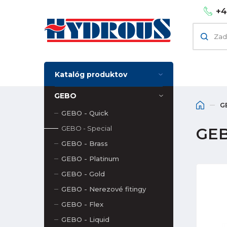
+4
Katalóg produktov
GEBO
G
GEBO - Quick
GEBO - Special
GEB
GEBO - Brass
GEBO - Platinum
GEBO - Gold
GEBO - Nerezové fitingy
GEBO - Flex
GEBO - Liquid