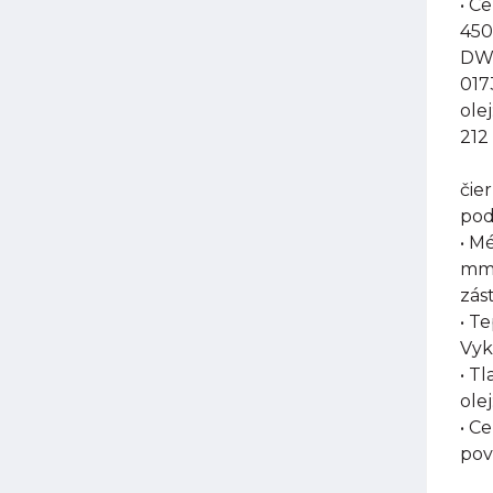
• C
450
DW-
017
ole
212
čie
pod
• M
mm,
zás
• T
Vyk
• T
olej
• C
pov