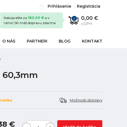
Prihlásenie
Registrácia
0,00 €
Nakúp ešte za
180,00 €
a v
0
rámci SR máš dopravu zdarma.
s DPH
O NÁS
PARTNERI
BLOG
KONTAKT
m
" 60,3mm
Možnosti dopravy
dnávku
38 €