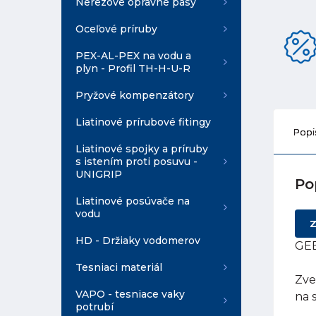
Nerezové opravné pásy
Oceľové príruby
PEX-AL-PEX na vodu a
plyn - Profil TH-H-U-R
Pryžové kompenzátory
Liatinové prírubové fitingy
Popi
Liatinové spojky a príruby
s istením proti posuvu -
UNIGRIP
Po
Liatinové posúvače na
vodu
Z
HD - Držiaky vodomerov
GEB
Tesniaci materiál
Zve
VAPO - tesniace vaky
na 
potrubí