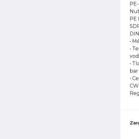
PE-
Nut
PE 
SDR
DIN
• M
• T
vod
• Tl
bar
• C
CW-
Reg
Zar