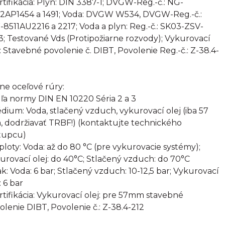
ertifikácia: Plyn: DIN 3387-1; DVGW-Reg.-č.: NG-
2AP1454 a 1491; Voda: DVGW W534, DVGW-Reg.-č.:
8511AU2216 a 2217; Voda a plyn: Reg.-č.: SK03-ZSV-
3; Testované Vds (Protipožiarne rozvody); Vykurovací
j: Stavebné povolenie č. DIBT, Povolenie Reg.-č.: Z-38.4-
rne oceľové rúry:
ľa normy DIN EN 10220 Séria 2 a 3
édium: Voda, stlačený vzduch, vykurovací olej (iba 57
 dodržiavať TRBF!) (kontaktujte technického
tupcu)
eploty: Voda: až do 80 °C (pre vykurovacie systémy);
urovací olej: do 40°C; Stlačený vzduch: do 70°C
lak: Voda: 6 bar; Stlačený vzduch: 10-12,5 bar; Vykurovací
: 6 bar
ertifikácia: Vykurovací olej: pre 57mm stavebné
olenie DIBT, Povolenie č.: Z-38.4-212