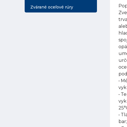
Pop
Zvárané oceľové rúry
Zve
trv
ale
hla
spo
opä
umo
urč
oce
pod
• M
vyk
• T
vyk
25°
• Tl
bar;