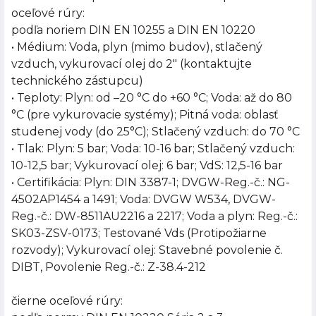
oceľové rúry:
podľa noriem DIN EN 10255 a DIN EN 10220
• Médium: Voda, plyn (mimo budov), stlačený
vzduch, vykurovací olej do 2" (kontaktujte
technického zástupcu)
• Teploty: Plyn: od –20 °C do +60 °C; Voda: až do 80
°C (pre vykurovacie systémy); Pitná voda: oblasť
studenej vody (do 25°C); Stlačený vzduch: do 70 °C
• Tlak: Plyn: 5 bar; Voda: 10-16 bar; Stlačený vzduch:
10-12,5 bar; Vykurovací olej: 6 bar; VdS: 12,5-16 bar
• Certifikácia: Plyn: DIN 3387-1; DVGW-Reg.-č.: NG-
4502AP1454 a 1491; Voda: DVGW W534, DVGW-
Reg.-č.: DW-8511AU2216 a 2217; Voda a plyn: Reg.-č.:
SK03-ZSV-0173; Testované Vds (Protipožiarne
rozvody); Vykurovací olej: Stavebné povolenie č.
DIBT, Povolenie Reg.-č.: Z-38.4-212
čierne oceľové rúry: