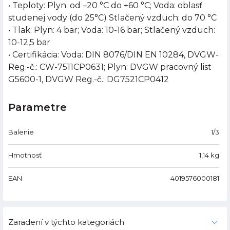
• Teploty: Plyn: od –20 °C do +60 °C; Voda: oblasť
studenej vody (do 25°C) Stlačený vzduch: do 70 °C
• Tlak: Plyn: 4 bar; Voda: 10-16 bar; Stlačený vzduch:
10-12,5 bar
• Certifikácia: Voda: DIN 8076/DIN EN 10284, DVGW-
Reg.-č.: CW-7511CP0631; Plyn: DVGW pracovný list
G5600-1, DVGW Reg.-č.: DG7521CP0412
Parametre
Balenie
1/3
Hmotnosť
1,14
kg
EAN
4019576000181
Zaradení v týchto kategoriách