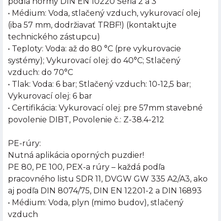
podľa normy DIN EN 10220 Séria 2 a 3
• Médium: Voda, stlačený vzduch, vykurovací olej
(iba 57 mm, dodržiavať TRBF!) (kontaktujte
technického zástupcu)
• Teploty: Voda: až do 80 °C (pre vykurovacie
systémy); Vykurovací olej: do 40°C; Stlačený
vzduch: do 70°C
• Tlak: Voda: 6 bar; Stlačený vzduch: 10-12,5 bar;
Vykurovací olej: 6 bar
• Certifikácia: Vykurovací olej: pre 57mm stavebné
povolenie DIBT, Povolenie č.: Z-38.4-212
PE-rúry:
Nutná aplikácia oporných puzdier!
PE 80, PE 100, PEX-a rúry – každá podľa
pracovného listu SDR 11, DVGW GW 335 A2/A3, ako
aj podľa DIN 8074/75, DIN EN 12201-2 a DIN 16893
• Médium: Voda, plyn (mimo budov), stlačený
vzduch