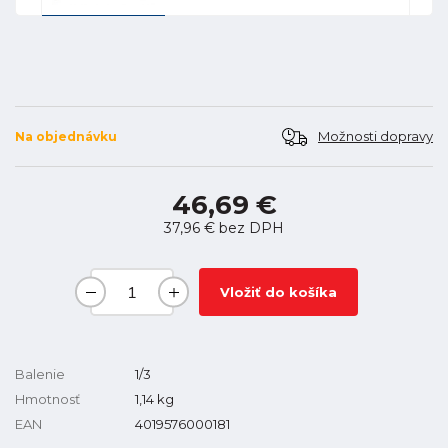
Možnosti dopravy
Na objednávku
46,69 €
37,96 €
bez DPH
Vložiť do košíka
Balenie
1/3
Hmotnosť
1,14
kg
EAN
4019576000181