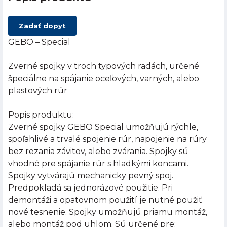
Zadať dopyt
GEBO – Special
Zverné spojky v troch typových radách, určené
špeciálne na spájanie oceľových, varných, alebo
plastových rúr
Popis produktu:
Zverné spojky GEBO Special umožňujú rýchle,
spoľahlivé a trvalé spojenie rúr, napojenie na rúry
bez rezania závitov, alebo zvárania. Spojky sú
vhodné pre spájanie rúr s hladkými koncami.
Spojky vytvárajú mechanicky pevný spoj.
Predpokladá sa jednorázové použitie. Pri
demontáži a opätovnom použití je nutné použiť
nové tesnenie. Spojky umožňujú priamu montáž,
alebo montáž pod uhlom. Sú určené pre: