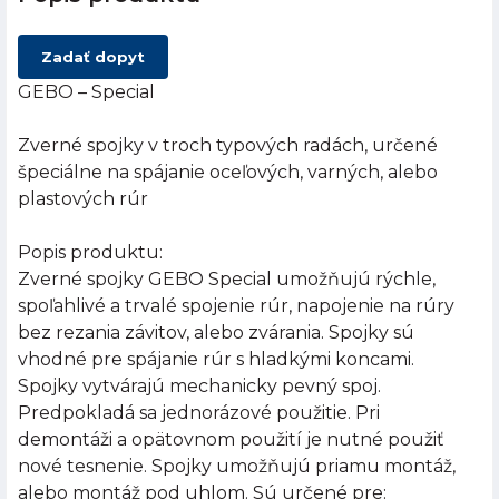
Zadať dopyt
GEBO – Special
Zverné spojky v troch typových radách, určené
špeciálne na spájanie oceľových, varných, alebo
plastových rúr
Popis produktu:
Zverné spojky GEBO Special umožňujú rýchle,
spoľahlivé a trvalé spojenie rúr, napojenie na rúry
bez rezania závitov, alebo zvárania. Spojky sú
vhodné pre spájanie rúr s hladkými koncami.
Spojky vytvárajú mechanicky pevný spoj.
Predpokladá sa jednorázové použitie. Pri
demontáži a opätovnom použití je nutné použiť
nové tesnenie. Spojky umožňujú priamu montáž,
alebo montáž pod uhlom. Sú určené pre: