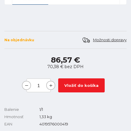
Možnosti dopravy
Na objednávku
86,57 €
70,38 €
bez DPH
Vložiť do košíka
Balenie
1/1
Hmotnosť
1,33
kg
EAN
4019576000419