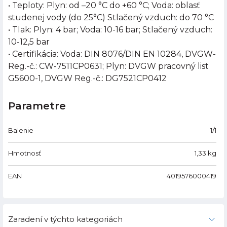
• Teploty: Plyn: od –20 °C do +60 °C; Voda: oblasť
studenej vody (do 25°C) Stlačený vzduch: do 70 °C
• Tlak: Plyn: 4 bar; Voda: 10-16 bar; Stlačený vzduch:
10-12,5 bar
• Certifikácia: Voda: DIN 8076/DIN EN 10284, DVGW-
Reg.-č.: CW-7511CP0631; Plyn: DVGW pracovný list
G5600-1, DVGW Reg.-č.: DG7521CP0412
Parametre
Balenie
1/1
Hmotnosť
1,33
kg
EAN
4019576000419
Zaradení v týchto kategoriách