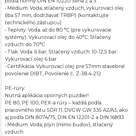
podľa normy DIN EN 10220 Séria 2 a 3
• Médium: Voda, stlačený vzduch, vykurovací olej
(iba 57 mm, dodržiavať TRBF!) (kontaktujte
technického zástupcu)
• Teploty: Voda: až do 80 °C (pre vykurovacie
systémy); Vykurovací olej: do 40°C; Stlačený
vzduch: do 70°C
• Tlak: Voda: 6 bar; Stlačený vzduch: 10-12,5 bar;
Vykurovací olej: 6 bar
• Certifikácia: Vykurovací olej: pre 57mm stavebné
povolenie DIBT, Povolenie č.: Z-38.4-212
PE-rúry:
Nutná aplikácia oporných puzdier!
PE 80, PE 100, PEX-a rúry – každá podľa
pracovného listu SDR 11, DVGW GW 335 A2/A3, ako
aj podľa DIN 8074/75, DIN EN 12201-2 a DIN 16893
• Médium: Voda, plyn (mimo budov), stlačený
vzduch