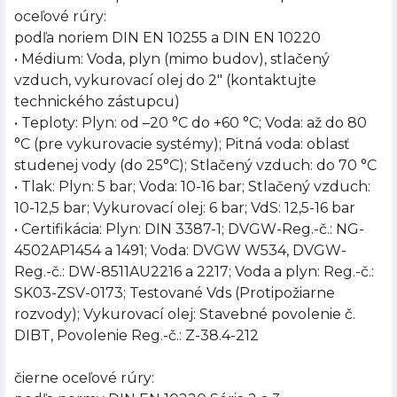
oceľové rúry:
podľa noriem DIN EN 10255 a DIN EN 10220
• Médium: Voda, plyn (mimo budov), stlačený
vzduch, vykurovací olej do 2" (kontaktujte
technického zástupcu)
• Teploty: Plyn: od –20 °C do +60 °C; Voda: až do 80
°C (pre vykurovacie systémy); Pitná voda: oblasť
studenej vody (do 25°C); Stlačený vzduch: do 70 °C
• Tlak: Plyn: 5 bar; Voda: 10-16 bar; Stlačený vzduch:
10-12,5 bar; Vykurovací olej: 6 bar; VdS: 12,5-16 bar
• Certifikácia: Plyn: DIN 3387-1; DVGW-Reg.-č.: NG-
4502AP1454 a 1491; Voda: DVGW W534, DVGW-
Reg.-č.: DW-8511AU2216 a 2217; Voda a plyn: Reg.-č.:
SK03-ZSV-0173; Testované Vds (Protipožiarne
rozvody); Vykurovací olej: Stavebné povolenie č.
DIBT, Povolenie Reg.-č.: Z-38.4-212
čierne oceľové rúry: