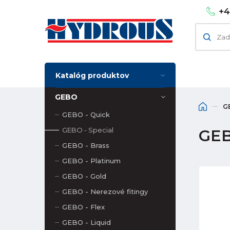
+4
Katalóg produktov
GEBO
G
GEBO - Quick
GEBO - Special
GEB
GEBO - Brass
GEBO - Platinum
GEBO - Gold
GEBO - Nerezové fitingy
GEBO - Flex
GEBO - Liquid