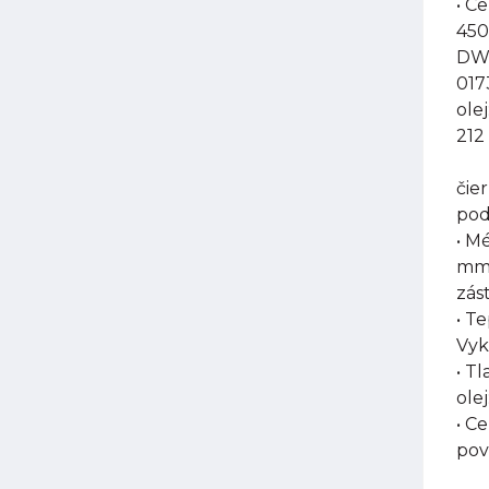
• C
450
DW-
017
ole
212
čie
pod
• M
mm,
zás
• T
Vyk
• T
olej
• C
pov