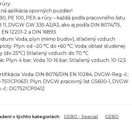
rúry:
ná aplikácia oporných puzdier!
80, PE 100, PEX-a rúry – každá podľa pracovného listu
 11, DVGW GW 335 A2/A3, ako aj podľa DIN 8074/75,
 EN 12201-2 a DIN 16893
édium: Voda, plyn (mimo budov), stlačený vzduch
eploty: Plyn: od –20 °C do +60 °C; Voda: oblasť studenej
y (do 25°C) Stlačený vzduch: do 70 °C
ak: Plyn: 4 bar; Voda: 10-16 bar; Stlačený vzduch: 10-12,5
ertifikácia: Voda: DIN 8076/DIN EN 10284, DVGW-Reg.-č.:
7511CP0631; Plyn: DVGW pracovný list G5600-1, DVGW
.-č.: DG7521CP0412
adení v týchto kategoriách
GEBO - Special
GEBO