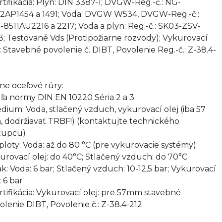
ertifikácia: Plyn: DIN 3387-1; DVGW-Reg.-č.: NG-
2AP1454 a 1491; Voda: DVGW W534, DVGW-Reg.-č.:
8511AU2216 a 2217; Voda a plyn: Reg.-č.: SK03-ZSV-
3; Testované Vds (Protipožiarne rozvody); Vykurovací
j: Stavebné povolenie č. DIBT, Povolenie Reg.-č.: Z-38.4-
rne oceľové rúry:
ľa normy DIN EN 10220 Séria 2 a 3
édium: Voda, stlačený vzduch, vykurovací olej (iba 57
 dodržiavať TRBF!) (kontaktujte technického
tupcu)
eploty: Voda: až do 80 °C (pre vykurovacie systémy);
urovací olej: do 40°C; Stlačený vzduch: do 70°C
lak: Voda: 6 bar; Stlačený vzduch: 10-12,5 bar; Vykurovací
: 6 bar
ertifikácia: Vykurovací olej: pre 57mm stavebné
olenie DIBT, Povolenie č.: Z-38.4-212