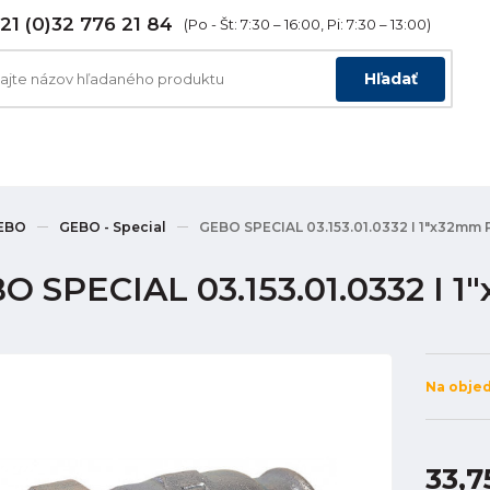
21 (0)32 776 21 84
(Po - Št: 7:30 – 16:00, Pi: 7:30 – 13:00)
Hľadať
EBO
GEBO - Special
GEBO SPECIAL 03.153.01.0332 I 1"x32mm 
O SPECIAL 03.153.01.0332 I 
Na obje
33,7