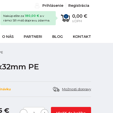
Prihlásenie
Registrácia
0,00 €
Nakúp ešte za
180,00 €
a v
0
rámci SR máš dopravu zdarma.
s DPH
O NÁS
PARTNERI
BLOG
KONTAKT
PE
1"x32mm PE
Možnosti dopravy
dnávku
5 €