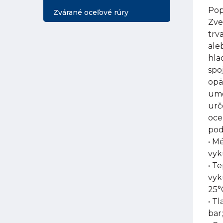
Pop
Zvárané oceľové rúry
Zve
trv
ale
hla
spo
opä
umo
urč
oce
pod
• M
vyk
• T
vyk
25°
• Tl
bar;