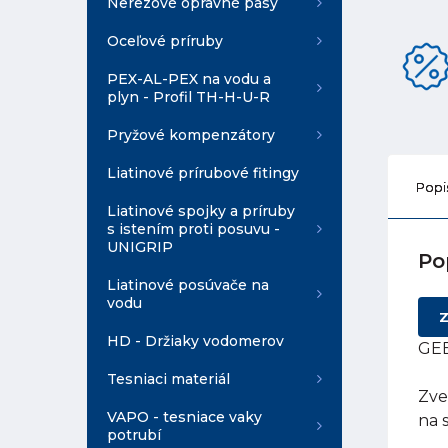
Nerezové opravné pásy
Oceľové príruby
PEX-AL-PEX na vodu a
plyn - Profil TH-H-U-R
Pryžové kompenzátory
Liatinové prírubové fitingy
Popi
Liatinové spojky a príruby
s istením proti posuvu -
UNIGRIP
Po
Liatinové posúvače na
vodu
Z
HD - Držiaky vodomerov
GEB
Tesniaci materiál
Zve
VAPO - tesniace vaky
na 
potrubí