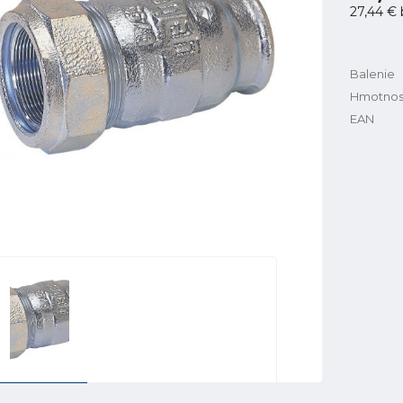
27,44 €
Balenie
Hmotnos
EAN