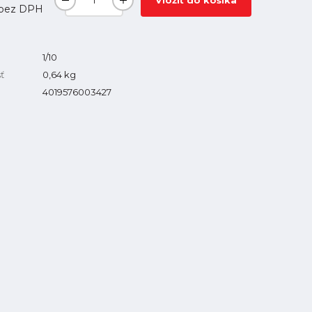
Vložiť do košíka
bez DPH
1/10
ť
0,64
kg
4019576003427