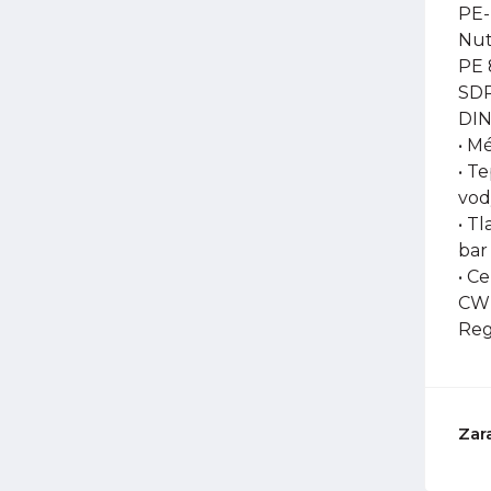
PE-
Nut
PE 
SDR
DIN
• M
• T
vod
• Tl
bar
• C
CW-
Reg
Zar