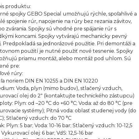
is produktu:
rné spojky GEBO Special umožňujú rýchle, spoľahlivé a
alé spojenie rúr, napojenie na rúry bez rezania závitov,
bo zvárania. Spojky sú vhodné pre spájanie rúr s
dkými koncami. Spojky vytvárajú mechanicky pevný
j. Predpokladá sa jednorázové použitie. Pri demontáži a
tovnom použití je nutné použiť nové tesnenie. Spojky
žňujú priamu montáž, alebo montáž pod uhlom. Sú
ené pre:
ľové rúry:
ľa noriem DIN EN 10255 a DIN EN 10220
édium: Voda, plyn (mimo budov), stlačený vzduch,
urovací olej do 2" (kontaktujte technického zástupcu)
eploty: Plyn: od –20 °C do +60 °C; Voda: až do 80 °C (pre
urovacie systémy); Pitná voda: oblasť studenej vody (do
C); Stlačený vzduch: do 70 °C
ak: Plyn: 5 bar; Voda: 10-16 bar; Stlačený vzduch: 10-12,5
 Vykurovací olej: 6 bar; VdS: 12,5-16 bar