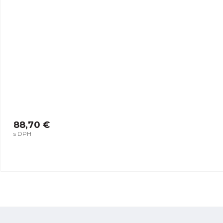
88,70 €
s DPH