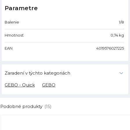
Parametre
Balenie
1/8
Hmotnosť
0,74
kg
EAN
4019576027225
Zaradení v týchto kategoriách
GEBO - Quick
GEBO
Podobné produkty
(15)