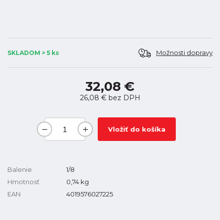
Možnosti dopravy
SKLADOM > 5 ks
32,08 €
26,08 €
bez DPH
Vložiť do košíka
Balenie
1/8
Hmotnosť
0,74
kg
EAN
4019576027225