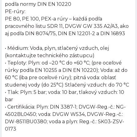
podľa normy DIN EN 10220
PE-rúry:
PE 80, PE 100, PEX-a rúry – každá podľa
pracovného listu SDR 11, DVGW GW 335 A2/A3, ako
aj podľa DIN 8074/75, DIN EN 12201-2 a DIN 16893
• Médium: Voda, plyn, stlačený vzduch, olej
(kontaktujte technického zástupcu)
• Teploty: Plyn: od –20 °C do +60 °C; (pre oceľové
rúrky podľa EN 10255 a DIN EN 10220); Voda: až do
60 °C (iba pre oceľové rúry); pitná voda: oblasť
studenej vody (do 25°C) Stlačený vzduch: do 70 °C
• Tlak: Plyn: 5 bar; voda: 10 bar, tlakový vzduch: 10
bar
• Certifikácia: Plyn: DIN 3387-1; DVGW-Reg.-č.: NG-
4502BL0450; voda: DVGW W534, DVGW-Reg.-č.:
DW-8511BU0380; voda a plyn: Reg.-č.: SK03-ZSV-
0173