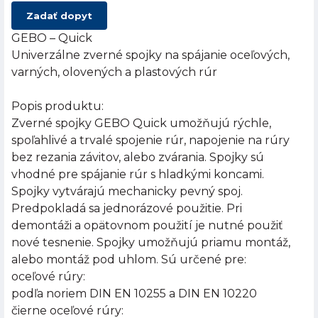
Zadať dopyt
GEBO – Quick
Univerzálne zverné spojky na spájanie oceľových,
varných, olovených a plastových rúr
Popis produktu:
Zverné spojky GEBO Quick umožňujú rýchle,
spoľahlivé a trvalé spojenie rúr, napojenie na rúry
bez rezania závitov, alebo zvárania. Spojky sú
vhodné pre spájanie rúr s hladkými koncami.
Spojky vytvárajú mechanicky pevný spoj.
Predpokladá sa jednorázové použitie. Pri
demontáži a opätovnom použití je nutné použiť
nové tesnenie. Spojky umožňujú priamu montáž,
alebo montáž pod uhlom. Sú určené pre:
oceľové rúry:
podľa noriem DIN EN 10255 a DIN EN 10220
čierne oceľové rúry: