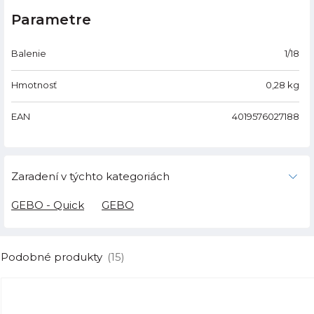
Parametre
Balenie
1/18
Hmotnosť
0,28
kg
EAN
4019576027188
Zaradení v týchto kategoriách
GEBO - Quick
GEBO
Podobné produkty
(15)