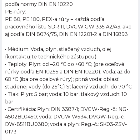
podľa normy DIN EN 10220
PE-rúry:
PE 80, PE 100, PEX-a rúry – každá podľa
pracovného listu SDR 11, DVGW GW 335 A2/A3, ako
aj podľa DIN 8074/75, DIN EN 12201-2 a DIN 16893
• Médium: Voda, plyn, stlačený vzduch, olej
(kontaktujte technického zástupcu)
• Teploty: Plyn: od –20 °C do +60 °C; (pre oceľové
rúrky podľa EN 10255 a DIN EN 10220); Voda: až do
60 °C (iba pre oceľové rúry); pitná voda: oblasť
studenej vody (do 25°C) Stlačený vzduch: do 70 °C
• Tlak: Plyn: 5 bar; voda: 10 bar, tlakový vzduch: 10
bar
• Certifikácia: Plyn: DIN 3387-1; DVGW-Reg.-č.: NG-
4502BL0450; voda: DVGW W534, DVGW-Reg.-č.:
DW-8511BU0380; voda a plyn: Reg.-č.: SK03-ZSV-
0173