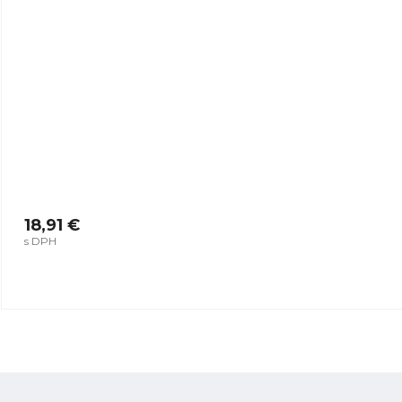
18,91 €
s DPH