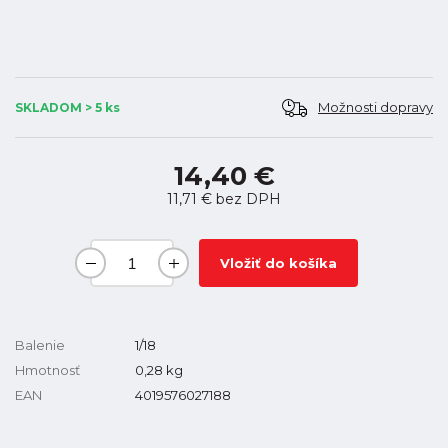
Možnosti dopravy
SKLADOM > 5 ks
14,40 €
11,71 €
bez DPH
Vložiť do košíka
Balenie
1/18
Hmotnosť
0,28
kg
EAN
4019576027188