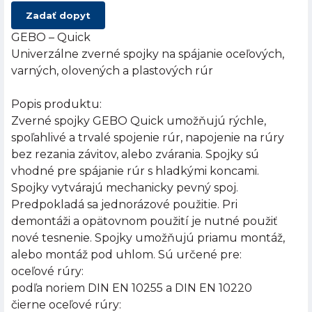
Zadať dopyt
GEBO – Quick
Univerzálne zverné spojky na spájanie oceľových,
varných, olovených a plastových rúr
Popis produktu:
Zverné spojky GEBO Quick umožňujú rýchle,
spoľahlivé a trvalé spojenie rúr, napojenie na rúry
bez rezania závitov, alebo zvárania. Spojky sú
vhodné pre spájanie rúr s hladkými koncami.
Spojky vytvárajú mechanicky pevný spoj.
Predpokladá sa jednorázové použitie. Pri
demontáži a opätovnom použití je nutné použiť
nové tesnenie. Spojky umožňujú priamu montáž,
alebo montáž pod uhlom. Sú určené pre:
oceľové rúry:
podľa noriem DIN EN 10255 a DIN EN 10220
čierne oceľové rúry: