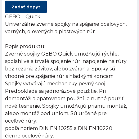
Zadať dopyt
GEBO – Quick
Univerzálne zverné spojky na spájanie oceľových,
varných, olovených a plastových rúr
Popis produktu:
Zverné spojky GEBO Quick umožňujú rýchle,
spoľahlivé a trvalé spojenie rúr, napojenie na rúry
bez rezania závitov, alebo zvárania. Spojky sú
vhodné pre spájanie rúr s hladkými koncami.
Spojky vytvárajú mechanicky pevný spoj.
Predpokladá sa jednorázové použitie. Pri
demontáži a opätovnom použití je nutné použiť
nové tesnenie. Spojky umožňujú priamu montáž,
alebo montáž pod uhlom. Sú určené pre:
oceľové rúry:
podľa noriem DIN EN 10255 a DIN EN 10220
čierne oceľové rúry: