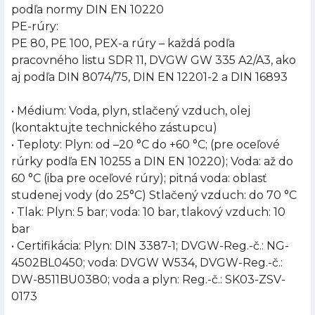
podľa normy DIN EN 10220
PE-rúry:
PE 80, PE 100, PEX-a rúry – každá podľa
pracovného listu SDR 11, DVGW GW 335 A2/A3, ako
aj podľa DIN 8074/75, DIN EN 12201-2 a DIN 16893
• Médium: Voda, plyn, stlačený vzduch, olej
(kontaktujte technického zástupcu)
• Teploty: Plyn: od –20 °C do +60 °C; (pre oceľové
rúrky podľa EN 10255 a DIN EN 10220); Voda: až do
60 °C (iba pre oceľové rúry); pitná voda: oblasť
studenej vody (do 25°C) Stlačený vzduch: do 70 °C
• Tlak: Plyn: 5 bar; voda: 10 bar, tlakový vzduch: 10
bar
• Certifikácia: Plyn: DIN 3387-1; DVGW-Reg.-č.: NG-
4502BL0450; voda: DVGW W534, DVGW-Reg.-č.:
DW-8511BU0380; voda a plyn: Reg.-č.: SK03-ZSV-
0173