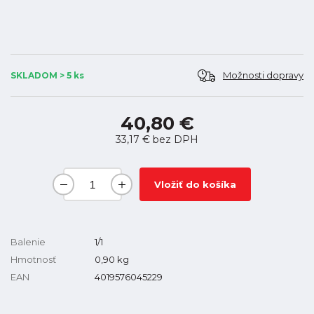
Možnosti dopravy
SKLADOM > 5 ks
40,80 €
33,17 €
bez DPH
Vložiť do košíka
Balenie
1/1
Hmotnosť
0,90
kg
EAN
4019576045229