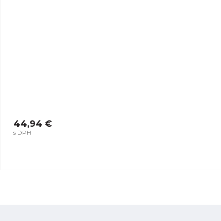
44,94 €
s DPH