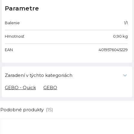
Parametre
Balenie
1/1
Hmotnosť
0,90
kg
EAN
4019576045229
Zaradení v týchto kategoriách
GEBO - Quick
GEBO
Podobné produkty
(15)