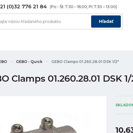
21 (0)32 776 21 84
(Po - Št: 7:30 – 16:00, Pi: 7:30 – 13:00)
Hľadať
EBO
GEBO - Quick
GEBO Clamps 01.260.28.01 DSK 1/2"
O Clamps 01.260.28.01 DSK 1/
SKLADOM
10,6