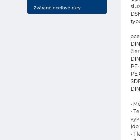
slu
Zvárané oceľové rúry
DSK
typ
oce
DIN
čie
DIN
PE-
PE 
SDR
DIN
• M
• T
vyk
(do
• Tl