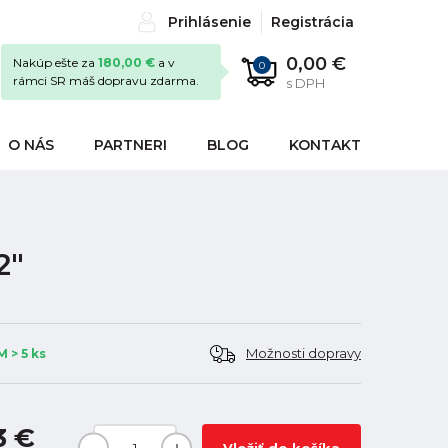
Prihlásenie
Registrácia
0,00 €
Nakúp ešte za
180,00 €
a v
0
rámci SR máš dopravu zdarma.
s DPH
O NÁS
PARTNERI
BLOG
KONTAKT
2"
Možnosti dopravy
 > 5 ks
3 €