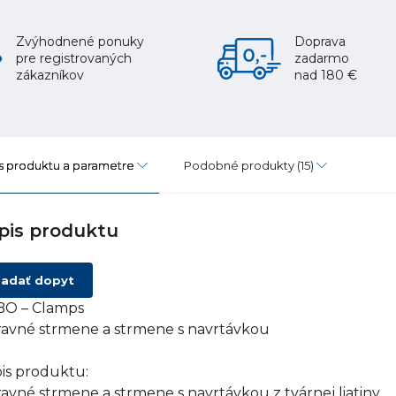
Zvýhodnené ponuky
Doprava
pre registrovaných
zadarmo
zákazníkov
nad 180 €
s produktu a parametre
Podobné produkty
(15)
pis produktu
adať dopyt
O – Clamps
avné strmene a strmene s navrtávkou
is produktu:
avné strmene a strmene s navrtávkou z tvárnej liatiny