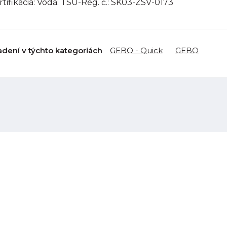
ertifikácia: Voda: TSÚ-Reg. č.: SK03-ZSV-0173
adení v týchto kategoriách
GEBO - Quick
GEBO