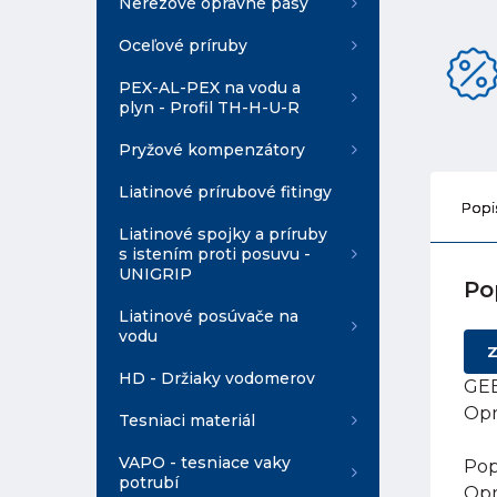
Nerezové opravné pásy
Oceľové príruby
PEX-AL-PEX na vodu a
plyn - Profil TH-H-U-R
Pryžové kompenzátory
Liatinové prírubové fitingy
Popi
Liatinové spojky a príruby
s istením proti posuvu -
UNIGRIP
Po
Liatinové posúvače na
vodu
Z
HD - Držiaky vodomerov
GEB
Opr
Tesniaci materiál
VAPO - tesniace vaky
Pop
potrubí
Opr