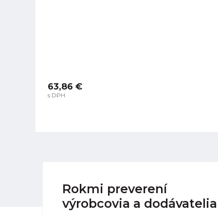
63,86 €
s DPH
Rokmi preverení
výrobcovia a dodávatelia