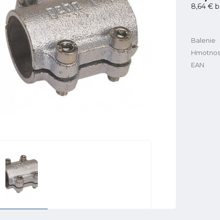
8,64 €
b
Balenie
Hmotnos
EAN