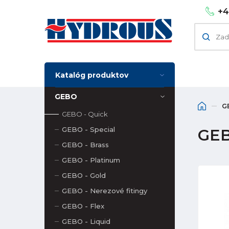
+4
Katalóg produktov
GEBO
G
GEBO - Quick
GEBO - Special
GEB
GEBO - Brass
GEBO - Platinum
GEBO - Gold
GEBO - Nerezové fitingy
GEBO - Flex
GEBO - Liquid