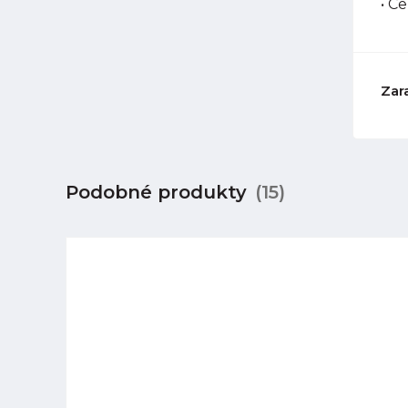
• C
Zar
Podobné produkty
(15)