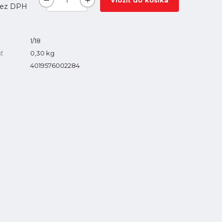
Vložiť do košíka
ez DPH
1/18
ť
0,30
kg
4019576002284