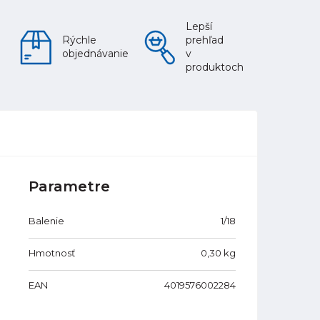
Lepší
Rýchle
prehľad
objednávanie
v
produktoch
Parametre
Balenie
1/18
Hmotnosť
0,30
kg
EAN
4019576002284