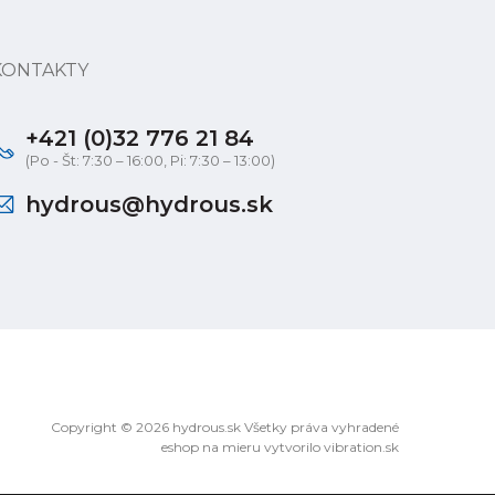
KONTAKTY
+421 (0)32 776 21 84
(Po - Št: 7:30 – 16:00, Pi: 7:30 – 13:00)
hydrous@hydrous.sk
Copyright © 2026 hydrous.sk Všetky práva vyhradené
eshop na mieru
vytvorilo
vibration.sk