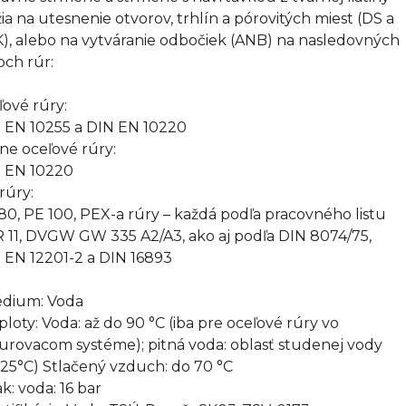
žia na utesnenie otvorov, trhlín a pórovitých miest (DS a
), alebo na vytváranie odbočiek (ANB) na nasledovných
och rúr:
ľové rúry:
 EN 10255 a DIN EN 10220
rne oceľové rúry:
 EN 10220
rúry:
80, PE 100, PEX-a rúry – každá podľa pracovného listu
 11, DVGW GW 335 A2/A3, ako aj podľa DIN 8074/75,
 EN 12201-2 a DIN 16893
édium: Voda
eploty: Voda: až do 90 °C (iba pre oceľové rúry vo
urovacom systéme); pitná voda: oblasť studenej vody
 25°C) Stlačený vzduch: do 70 °C
ak: voda: 16 bar