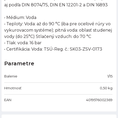
aj podľa DIN 8074/75, DIN EN 12201-2 a DIN 16893
• Médium: Voda
• Teploty: Voda: až do 90 °C (iba pre oceľové rúry vo
vykurovacom systéme); pitná voda: oblasť studenej
vody (do 25°C) Stlačený vzduch: do 70 °C
• Tlak: voda: 16 bar
• Certifikácia: Voda: TSÚ-Reg. č.: SK03-ZSV-0173
Parametre
Balenie
1/15
Hmotnosť
0,50
kg
EAN
4019576002369