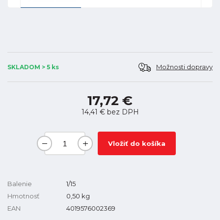
Možnosti dopravy
SKLADOM > 5 ks
17,72 €
14,41 €
bez DPH
Vložiť do košíka
Balenie
1/15
Hmotnosť
0,50
kg
EAN
4019576002369