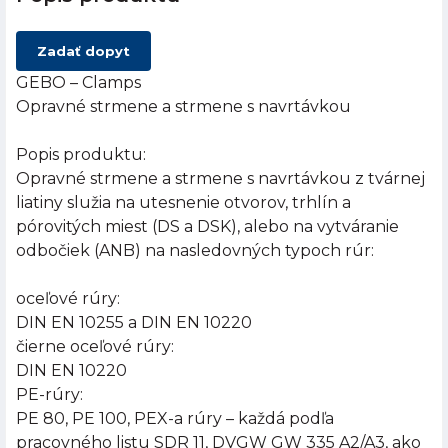
Zadať dopyt
GEBO – Clamps
Opravné strmene a strmene s navrtávkou
Popis produktu:
Opravné strmene a strmene s navrtávkou z tvárnej
liatiny služia na utesnenie otvorov, trhlín a
pórovitých miest (DS a DSK), alebo na vytváranie
odbočiek (ANB) na nasledovných typoch rúr:
oceľové rúry:
DIN EN 10255 a DIN EN 10220
čierne oceľové rúry:
DIN EN 10220
PE-rúry:
PE 80, PE 100, PEX-a rúry – každá podľa
pracovného listu SDR 11, DVGW GW 335 A2/A3, ako