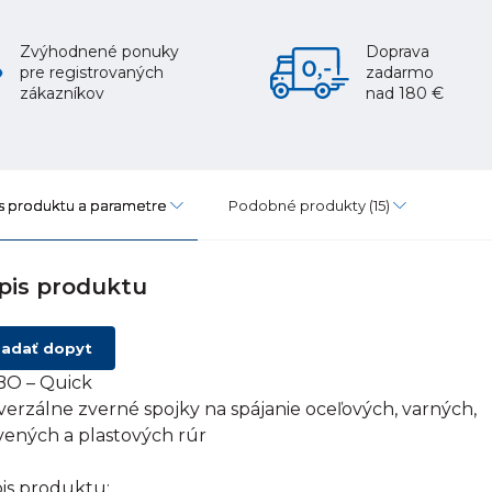
Zvýhodnené ponuky
Doprava
pre registrovaných
zadarmo
zákazníkov
nad 180 €
s produktu a parametre
Podobné produkty
(15)
pis produktu
adať dopyt
O – Quick
verzálne zverné spojky na spájanie oceľových, varných,
vených a plastových rúr
is produktu: