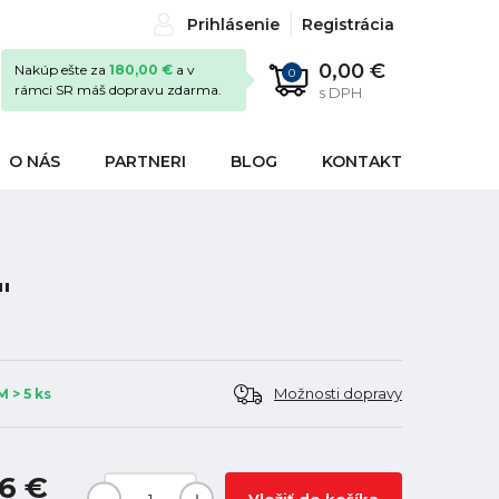
Prihlásenie
Registrácia
0,00 €
Nakúp ešte za
180,00 €
a v
0
rámci SR máš dopravu zdarma.
s DPH
O NÁS
PARTNERI
BLOG
KONTAKT
"
Možnosti dopravy
 > 5 ks
6 €