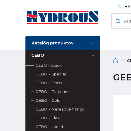
+4
Katalóg produktov
GEBO
G
GEBO - Quick
GEBO - Special
GEB
GEBO - Brass
GEBO - Platinum
GEBO - Gold
GEBO - Nerezové fitingy
GEBO - Flex
GEBO - Liquid