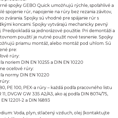
rné spojky GEBO Quick umožňujú rýchle, spoľahlivé a
alé spojenie rúr, napojenie na rúry bez rezania závitov,
bo zvárania. Spojky sú vhodné pre spájanie rúr s
dkými koncami. Spojky vytvárajú mechanicky pevný
j. Predpokladá sa jednorázové použitie. Pri demontáži a
tovnom použití je nutné použiť nové tesnenie. Spojky
žňujú priamu montáž, alebo montáž pod uhlom. Sú
ené pre:
ľové rúry:
ľa noriem DIN EN 10255 a DIN EN 10220
rne oceľové rúry:
ľa normy DIN EN 10220
rúry:
80, PE 100, PEX-a rúry – každá podľa pracovného listu
 11, DVGW GW 335 A2/A3, ako aj podľa DIN 8074/75,
 EN 12201-2 a DIN 16893
édium: Voda, plyn, stlačený vzduch, olej (kontaktujte