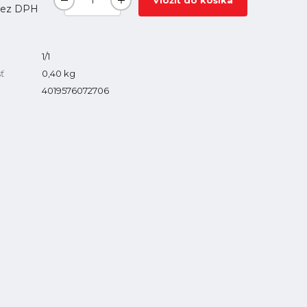
Vložiť do košíka
ez DPH
1/1
ť
0,40
kg
4019576072706