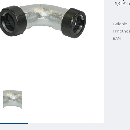
16,31 €
b
Balenie
Hmotnos
EAN