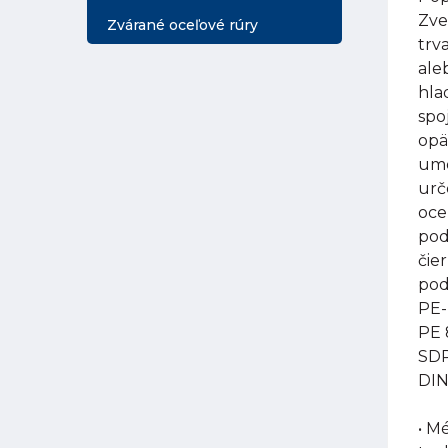
Zve
Zvárané oceľové rúry
trv
ale
hla
spo
opä
umo
urč
oce
pod
čie
pod
PE-
PE 
SDR
DIN
• M