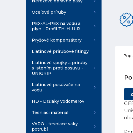
Nerezové opravné pásy
Oceľové príruby
PEX-AL-PEX na vodu a
plyn - Profil TH-H-U-R
Pryžové kompenzátory
Liatinové prírubové fitingy
Popi
Liatinové spojky a príruby
s istením proti posuvu -
UNIGRIP
Po
Liatinové posúvače na
vodu
Z
HD - Držiaky vodomerov
GEB
Uni
Tesniaci materiál
olo
VAPO - tesniace vaky
potrubí
Pop