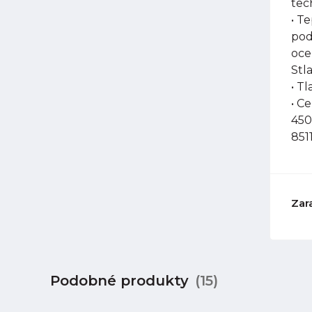
tec
• T
pod
oce
Stl
• Tl
• C
450
851
Zar
Podobné produkty
(15)