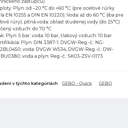
hnického zástupcu)
eploty: Plyn: od –20 °C do +60 °C; (pre oceľové rúrky
ľa EN 10255 a DIN EN 10220); Voda: až do 60 °C (iba pre
ľové rúry); pitná voda: oblasť studenej vody (do 25°C)
ačený vzduch: do 70 °C
ak: Plyn: 5 bar; voda: 10 bar, tlakový vzduch: 10 bar
ertifikácia: Plyn: DIN 3387-1; DVGW-Reg.-č.: NG-
2BL0450; voda: DVGW W534, DVGW-Reg.-č.: DW-
1BU0380; voda a plyn: Reg.-č.: SK03-ZSV-0173
adení v týchto kategoriách
GEBO - Quick
GEBO