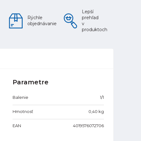
Lepší
Rýchle
prehľad
objednávanie
v
produktoch
Parametre
Balenie
1/1
Hmotnosť
0,40
kg
EAN
4019576072706