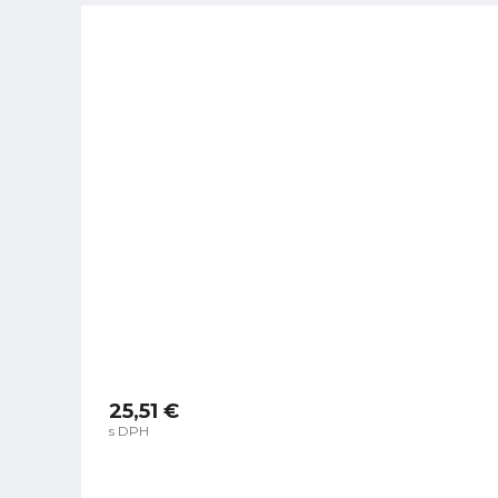
25,51 €
s DPH