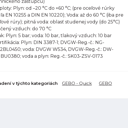
hnického zástupcu)
eploty: Plyn: od –20 °C do +60 °C; (pre oceľové rúrky
ľa EN 10255 a DIN EN 10220); Voda: až do 60 °C (iba pre
ľové rúry); pitná voda: oblasť studenej vody (do 25°C)
ačený vzduch: do 70 °C
ak: Plyn: 5 bar; voda: 10 bar, tlakový vzduch: 10 bar
ertifikácia: Plyn: DIN 3387-1; DVGW-Reg.-č.: NG-
2BL0450; voda: DVGW W534, DVGW-Reg.-č.: DW-
1BU0380; voda a plyn: Reg.-č.: SK03-ZSV-0173
adení v týchto kategoriách
GEBO - Quick
GEBO