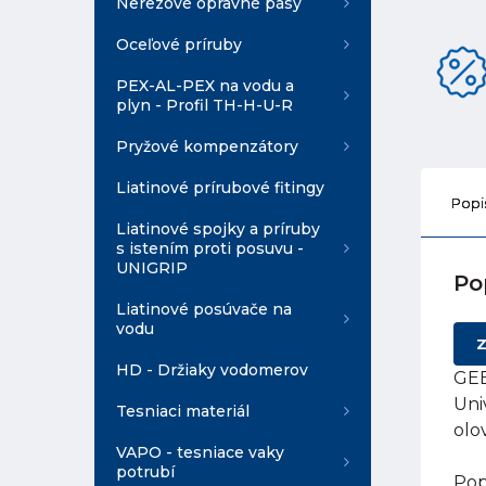
Nerezové opravné pásy
Oceľové príruby
PEX-AL-PEX na vodu a
plyn - Profil TH-H-U-R
Pryžové kompenzátory
Liatinové prírubové fitingy
Popi
Liatinové spojky a príruby
s istením proti posuvu -
UNIGRIP
Po
Liatinové posúvače na
vodu
Z
HD - Držiaky vodomerov
GEB
Uni
Tesniaci materiál
olo
VAPO - tesniace vaky
potrubí
Pop