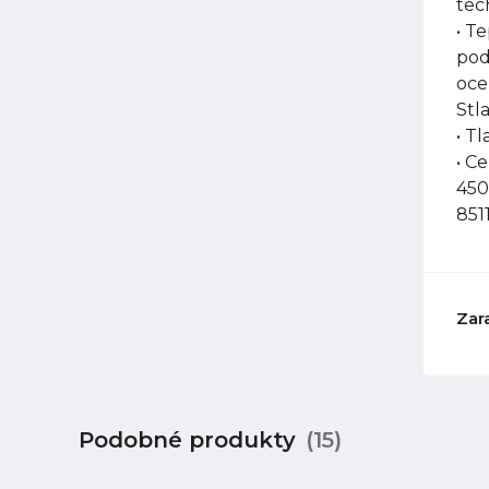
tec
• T
pod
oce
Stl
• Tl
• C
450
851
Zar
Podobné produkty
(15)