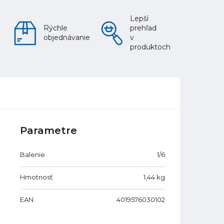
Lepší
Rýchle
prehľad
objednávanie
v
produktoch
Parametre
Balenie
1/6
Hmotnosť
1,44
kg
EAN
4019576030102