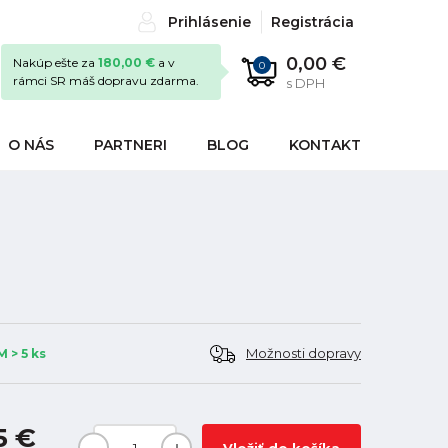
Prihlásenie
Registrácia
0,00 €
Nakúp ešte za
180,00 €
a v
0
rámci SR máš dopravu zdarma.
s DPH
O NÁS
PARTNERI
BLOG
KONTAKT
Možnosti dopravy
 > 5 ks
5 €