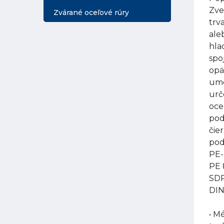
Zve
Zvárané oceľové rúry
trv
ale
hla
spo
opä
umo
urč
oce
pod
čie
pod
PE-
PE 
SDR
DIN
• M