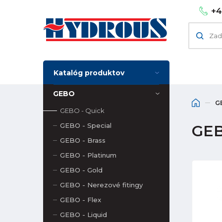
+4
Katalóg produktov
GEBO
G
GEBO - Quick
GEBO - Special
GEB
GEBO - Brass
GEBO - Platinum
GEBO - Gold
GEBO - Nerezové fitingy
GEBO - Flex
GEBO - Liquid