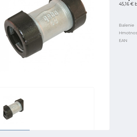
45,16 €
b
Balenie
Hmotnos
EAN