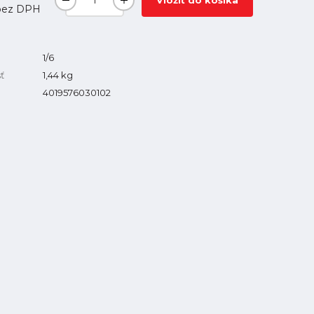
Vložiť do košíka
ez DPH
1/6
ť
1,44
kg
4019576030102