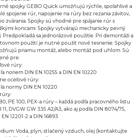
rné spojky GEBO Quick umožňujú rýchle, spoľahlivé a
alé spojenie rúr, napojenie na rúry bez rezania závitov,
bo zvárania. Spojky sú vhodné pre spájanie rúr s
dkými koncami. Spojky vytvárajú mechanicky pevný
j. Predpokladá sa jednorázové použitie. Pri demontáži a
tovnom použití je nutné použiť nové tesnenie. Spojky
žňujú priamu montáž, alebo montáž pod uhlom. Sú
ené pre:
ľové rúry:
ľa noriem DIN EN 10255 a DIN EN 10220
rne oceľové rúry:
ľa normy DIN EN 10220
rúry:
80, PE 100, PEX-a rúry – každá podľa pracovného listu
 11, DVGW GW 335 A2/A3, ako aj podľa DIN 8074/75,
 EN 12201-2 a DIN 16893
édium: Voda, plyn, stlačený vzduch, olej (kontaktujte