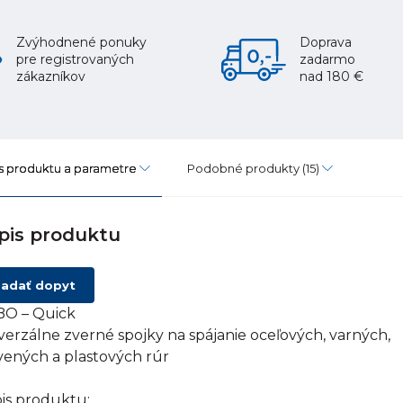
Zvýhodnené ponuky
Doprava
pre registrovaných
zadarmo
zákazníkov
nad 180 €
s produktu a parametre
Podobné produkty
(15)
pis produktu
adať dopyt
O – Quick
verzálne zverné spojky na spájanie oceľových, varných,
vených a plastových rúr
is produktu: