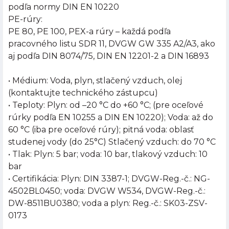
podľa normy DIN EN 10220
PE-rúry:
PE 80, PE 100, PEX-a rúry – každá podľa
pracovného listu SDR 11, DVGW GW 335 A2/A3, ako
aj podľa DIN 8074/75, DIN EN 12201-2 a DIN 16893
• Médium: Voda, plyn, stlačený vzduch, olej
(kontaktujte technického zástupcu)
• Teploty: Plyn: od –20 °C do +60 °C; (pre oceľové
rúrky podľa EN 10255 a DIN EN 10220); Voda: až do
60 °C (iba pre oceľové rúry); pitná voda: oblasť
studenej vody (do 25°C) Stlačený vzduch: do 70 °C
• Tlak: Plyn: 5 bar; voda: 10 bar, tlakový vzduch: 10
bar
• Certifikácia: Plyn: DIN 3387-1; DVGW-Reg.-č.: NG-
4502BL0450; voda: DVGW W534, DVGW-Reg.-č.:
DW-8511BU0380; voda a plyn: Reg.-č.: SK03-ZSV-
0173