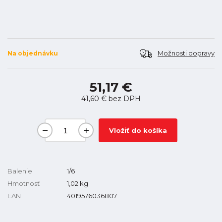
Možnosti dopravy
Na objednávku
51,17 €
41,60 €
bez DPH
Vložiť do košíka
Balenie
1/6
Hmotnosť
1,02
kg
EAN
4019576036807