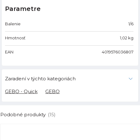
Parametre
Balenie
1/6
Hmotnosť
1,02
kg
EAN
4019576036807
Zaradení v týchto kategoriách
GEBO - Quick
GEBO
Podobné produkty
(15)