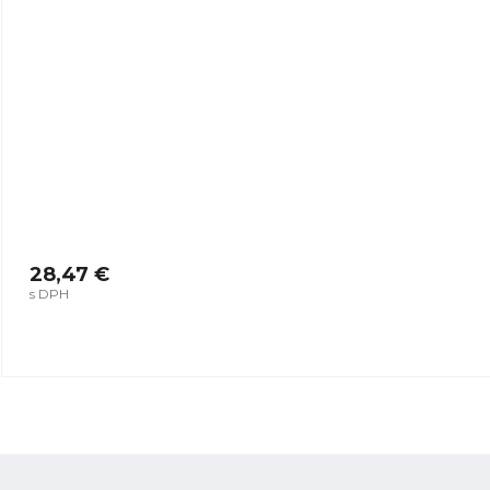
28,47 €
s DPH