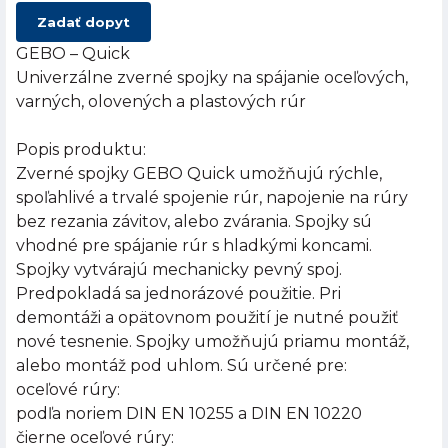
Zadať dopyt
GEBO – Quick
Univerzálne zverné spojky na spájanie oceľových,
varných, olovených a plastových rúr
Popis produktu:
Zverné spojky GEBO Quick umožňujú rýchle,
spoľahlivé a trvalé spojenie rúr, napojenie na rúry
bez rezania závitov, alebo zvárania. Spojky sú
vhodné pre spájanie rúr s hladkými koncami.
Spojky vytvárajú mechanicky pevný spoj.
Predpokladá sa jednorázové použitie. Pri
demontáži a opätovnom použití je nutné použiť
nové tesnenie. Spojky umožňujú priamu montáž,
alebo montáž pod uhlom. Sú určené pre:
oceľové rúry:
podľa noriem DIN EN 10255 a DIN EN 10220
čierne oceľové rúry: