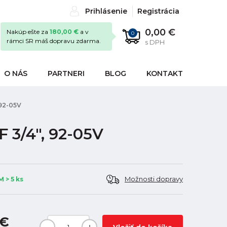
Prihlásenie
Registrácia
0,00 €
Nakúp ešte za
180,00 €
a v
0
rámci SR máš dopravu zdarma.
s DPH
O NÁS
PARTNERI
BLOG
KONTAKT
 92-05V
 3/4", 92-05V
Možnosti dopravy
 > 5 ks
 €