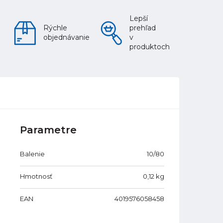
Lepší
Rýchle
prehľad
objednávanie
v
produktoch
Parametre
Balenie
10/80
Hmotnosť
0,12
kg
EAN
4019576058458