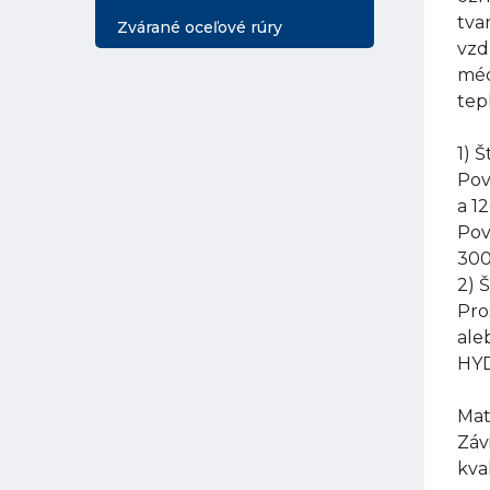
tva
Zvárané oceľové rúry
vzd
méd
tep
1) 
Pov
a 1
Pov
300
2) 
Pro
ale
HYD
Mat
Záv
kva