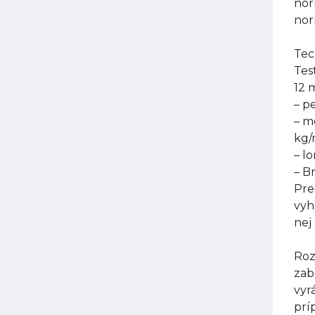
nor
nor
Tec
Tes
12 
– p
– m
kg
– l
– B
Pre
vyh
nej
Roz
zab
vyr
prí