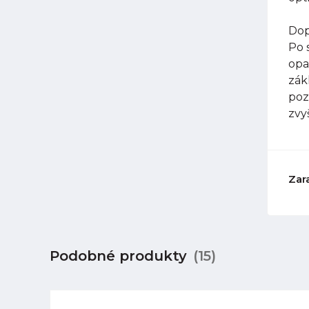
Dop
Po 
opa
zák
poz
zvy
Zar
Podobné produkty
(15)