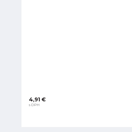
4,91 €
s DPH