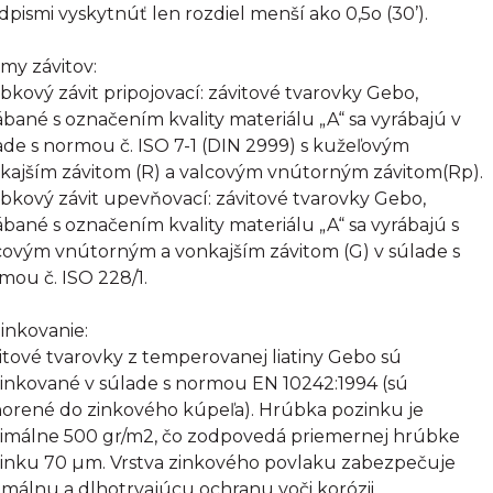
dpismi vyskytnúť len rozdiel menší ako 0,5o (30’).
my závitov:
bkový závit pripojovací: závitové tvarovky Gebo,
ábané s označením kvality materiálu „A“ sa vyrábajú v
ade s normou č. ISO 7-1 (DIN 2999) s kužeľovým
kajším závitom (R) a valcovým vnútorným závitom(Rp).
bkový závit upevňovací: závitové tvarovky Gebo,
ábané s označením kvality materiálu „A“ sa vyrábajú s
covým vnútorným a vonkajším závitom (G) v súlade s
mou č. ISO 228/1.
inkovanie:
itové tvarovky z temperovanej liatiny Gebo sú
inkované v súlade s normou EN 10242:1994 (sú
orené do zinkového kúpeľa). Hrúbka pozinku je
imálne 500 gr/m2, čo zodpovedá priemernej hrúbke
inku 70 µm. Vrstva zinkového povlaku zabezpečuje
imálnu a dlhotrvajúcu ochranu voči korózii.