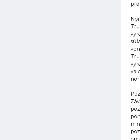
pre
Nor
Tru
vyr
súl
von
Tru
vyr
val
nor
Poz
Záv
poz
pon
min
poz
opt