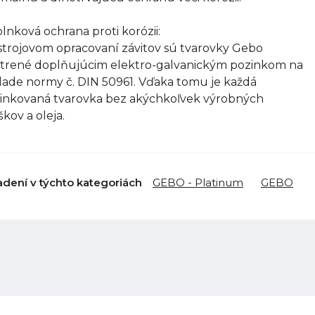
lnková ochrana proti korózii:
strojovom opracovaní závitov sú tvarovky Gebo
trené doplňujúcim elektro-galvanickým pozinkom na
lade normy č. DIN 50961. Vďaka tomu je každá
inkovaná tvarovka bez akýchkoľvek výrobných
škov a oleja.
adení v týchto kategoriách
GEBO - Platinum
GEBO