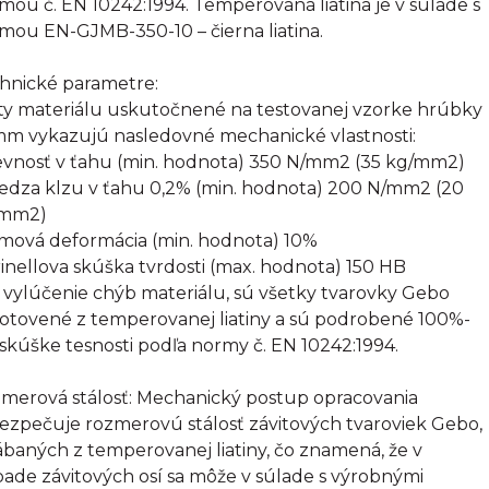
mou č. EN 10242:1994. Temperovaná liatina je v súlade s
mou EN-GJMB-350-10 – čierna liatina.
hnické parametre:
ty materiálu uskutočnené na testovanej vzorke hrúbky
mm vykazujú nasledovné mechanické vlastnosti:
evnosť v ťahu (min. hodnota) 350 N/mm2 (35 kg/mm2)
edza klzu v ťahu 0,2% (min. hodnota) 200 N/mm2 (20
/mm2)
omová deformácia (min. hodnota) 10%
rinellova skúška tvrdosti (max. hodnota) 150 HB
 vylúčenie chýb materiálu, sú všetky tvarovky Gebo
otovené z temperovanej liatiny a sú podrobené 100%-
 skúške tesnosti podľa normy č. EN 10242:1994.
merová stálosť: Mechanický postup opracovania
ezpečuje rozmerovú stálosť závitových tvaroviek Gebo,
ábaných z temperovanej liatiny, čo znamená, že v
pade závitových osí sa môže v súlade s výrobnými