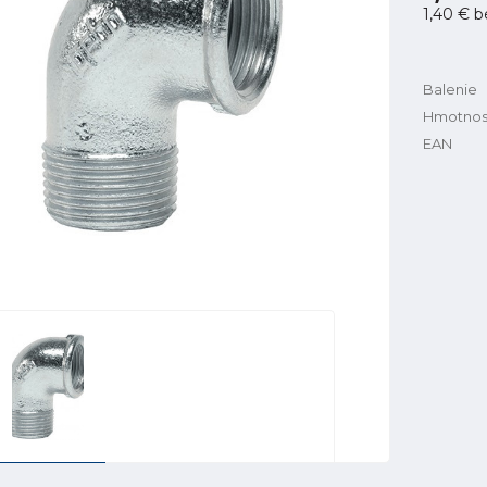
1,40 €
b
Balenie
Hmotnos
EAN