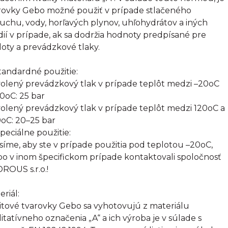
rovky Gebo možné použiť v prípade stlačeného
uchu, vody, horľavých plynov, uhľohydrátov a iných
ií v prípade, ak sa dodržia hodnoty predpísané pre
loty a prevádzkové tlaky.
Štandardné použitie:
olený prevádzkový tlak v prípade teplôt medzi –20oC
20oC: 25 bar
olený prevádzkový tlak v prípade teplôt medzi 120oC a
oC: 20–25 bar
Špeciálne použitie:
síme, aby ste v prípade použitia pod teplotou –20oC,
bo v inom špecifickom prípade kontaktovali spoločnosť
ROUS s.r.o.!
eriál:
itové tvarovky Gebo sa vyhotovujú z materiálu
litatívneho označenia „A“ a ich výroba je v súlade s