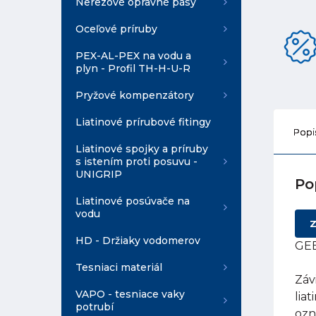
Nerezové opravné pásy
Oceľové príruby
PEX-AL-PEX na vodu a
plyn - Profil TH-H-U-R
Pryžové kompenzátory
Liatinové prírubové fitingy
Popi
Liatinové spojky a príruby
s istením proti posuvu -
UNIGRIP
Po
Liatinové posúvače na
vodu
Z
HD - Držiaky vodomerov
GEB
Tesniaci materiál
Záv
VAPO - tesniace vaky
lia
potrubí
ozn