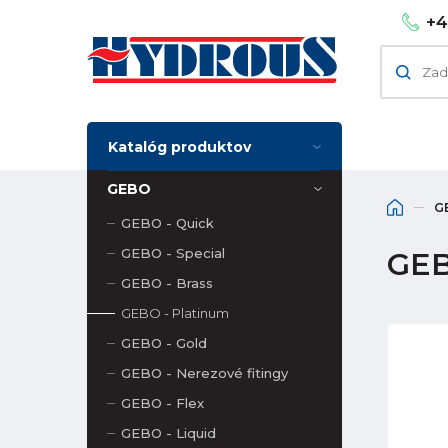
+4
Katalóg produktov
GEBO
G
GEBO - Quick
GEBO - Special
GEB
GEBO - Brass
GEBO - Platinum
GEBO - Gold
GEBO - Nerezové fitingy
GEBO - Flex
GEBO - Liquid