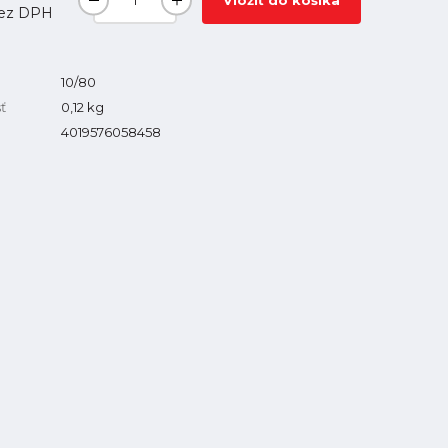
Vložiť do košíka
ez DPH
10/80
ť
0,12
kg
4019576058458