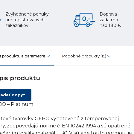
Zvýhodnené ponuky
Doprava
pre registrovaných
zadarmo
zákazníkov
nad 180 €
s produktu a parametre
Podobné produkty
(15)
pis produktu
adať dopyt
O – Platinum
itové tvarovky GEBO vyhotovené z temperovanej
tiny, zodpovedajú norme č. EN 10242:1994 a sú opatrené
ačením kvality materiálu „A“. V súlade touto normou, je