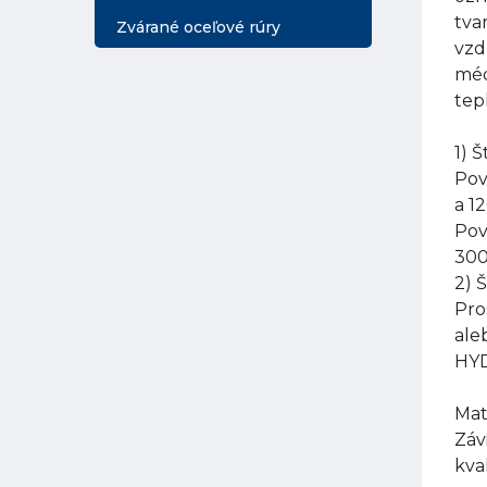
tva
Zvárané oceľové rúry
vzd
méd
tep
1) 
Pov
a 1
Pov
300
2) 
Pro
ale
HYD
Mat
Záv
kva