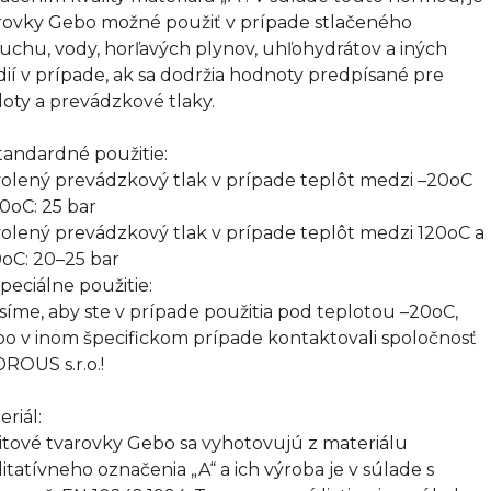
rovky Gebo možné použiť v prípade stlačeného
uchu, vody, horľavých plynov, uhľohydrátov a iných
ií v prípade, ak sa dodržia hodnoty predpísané pre
loty a prevádzkové tlaky.
Štandardné použitie:
olený prevádzkový tlak v prípade teplôt medzi –20oC
20oC: 25 bar
olený prevádzkový tlak v prípade teplôt medzi 120oC a
oC: 20–25 bar
Špeciálne použitie:
síme, aby ste v prípade použitia pod teplotou –20oC,
bo v inom špecifickom prípade kontaktovali spoločnosť
ROUS s.r.o.!
eriál:
itové tvarovky Gebo sa vyhotovujú z materiálu
litatívneho označenia „A“ a ich výroba je v súlade s