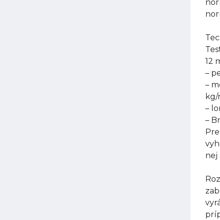
nor
nor
Tec
Tes
12 
– p
– m
kg
– l
– B
Pre
vyh
nej
Roz
zab
vyr
prí