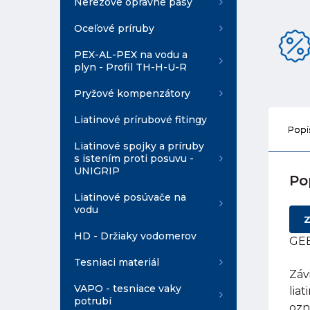
Nerezové opravné pásy
Oceľové príruby
PEX-AL-PEX na vodu a
plyn - Profil TH-H-U-R
Pryžové kompenzátory
Liatinové prírubové fitingy
Popi
Liatinové spojky a príruby
s istením proti posuvu -
UNIGRIP
Po
Liatinové posúvače na
vodu
Z
HD - Držiaky vodomerov
GEB
Tesniaci materiál
Záv
VAPO - tesniace vaky
lia
potrubí
ozn