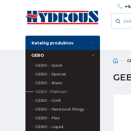
+4
Katalóg produktov
GEBO
G
GEBO - Quick
GEBO - Special
GEB
GEBO - Brass
GEBO - Platinum
GEBO - Gold
GEBO - Nerezové fitingy
GEBO - Flex
GEBO - Liquid