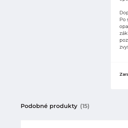
Dop
Po 
opa
zák
poz
zvy
Zar
Podobné produkty
(15)