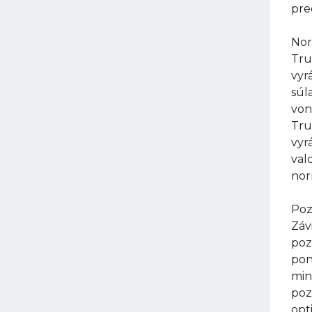
pre
Nor
Tru
vyr
súl
von
Tru
vyr
val
nor
Poz
Záv
poz
pon
min
poz
opt