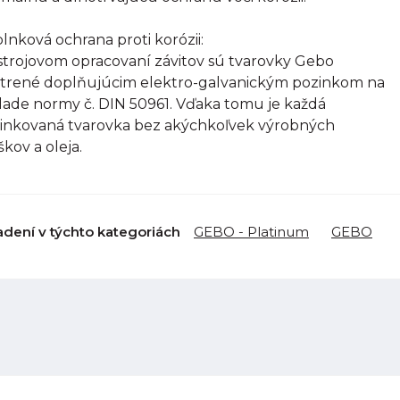
lnková ochrana proti korózii:
strojovom opracovaní závitov sú tvarovky Gebo
trené doplňujúcim elektro-galvanickým pozinkom na
lade normy č. DIN 50961. Vďaka tomu je každá
inkovaná tvarovka bez akýchkoľvek výrobných
škov a oleja.
adení v týchto kategoriách
GEBO - Platinum
GEBO