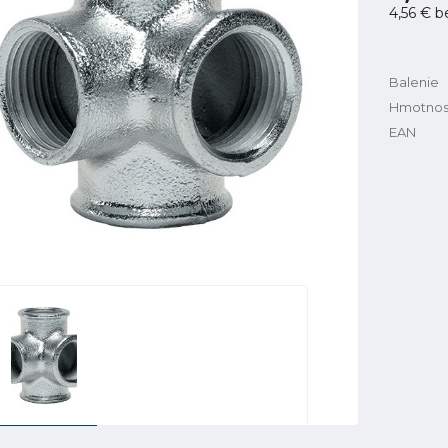
4,56 €
b
Balenie
Hmotnos
EAN