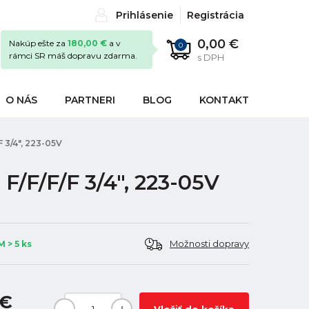
Prihlásenie
Registrácia
0,00 €
Nakúp ešte za
180,00 €
a v
0
rámci SR máš dopravu zdarma.
s DPH
O NÁS
PARTNERI
BLOG
KONTAKT
 3/4", 223-05V
F/F/F/F 3/4", 223-05V
Možnosti dopravy
 > 5 ks
 €