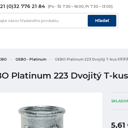
21 (0)32 776 21 84
(Po - Št: 7:30 – 16:00, Pi: 7:30 – 13:00)
Hľadať
EBO
GEBO - Platinum
GEBO Platinum 223 Dvojitý T-kus F/F/F/F
O Platinum 223 Dvojitý T-kus 
SKLADOM
5,61