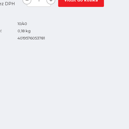
Vložiť do košíka
ez DPH
10/40
ť
0,18
kg
4019576053781