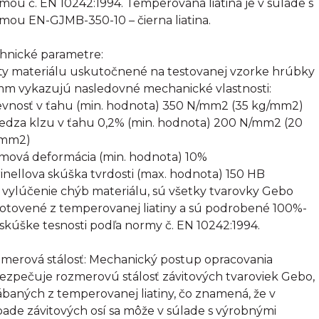
mou č. EN 10242:1994. Temperovaná liatina je v súlade s
mou EN-GJMB-350-10 – čierna liatina.
hnické parametre:
ty materiálu uskutočnené na testovanej vzorke hrúbky
mm vykazujú nasledovné mechanické vlastnosti:
evnosť v ťahu (min. hodnota) 350 N/mm2 (35 kg/mm2)
edza klzu v ťahu 0,2% (min. hodnota) 200 N/mm2 (20
/mm2)
omová deformácia (min. hodnota) 10%
rinellova skúška tvrdosti (max. hodnota) 150 HB
 vylúčenie chýb materiálu, sú všetky tvarovky Gebo
otovené z temperovanej liatiny a sú podrobené 100%-
 skúške tesnosti podľa normy č. EN 10242:1994.
merová stálosť: Mechanický postup opracovania
ezpečuje rozmerovú stálosť závitových tvaroviek Gebo,
ábaných z temperovanej liatiny, čo znamená, že v
pade závitových osí sa môže v súlade s výrobnými