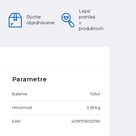
Lepší
Rýchle
prehľad
objednávanie
v
produktoch
Parametre
Balenie
10/40
Hmotnosť
0,18
kg
EAN
4019576053781