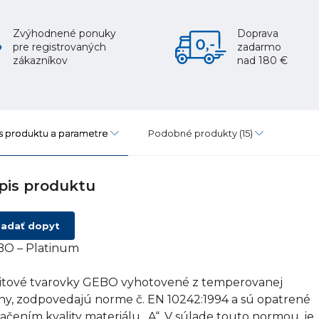
Zvýhodnené ponuky
Doprava
pre registrovaných
zadarmo
zákazníkov
nad 180 €
s produktu a parametre
Podobné produkty
(15)
pis produktu
adať dopyt
O – Platinum
itové tvarovky GEBO vyhotovené z temperovanej
tiny, zodpovedajú norme č. EN 10242:1994 a sú opatrené
ačením kvality materiálu „A“. V súlade touto normou, je