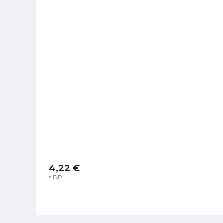
4,22 €
s DPH