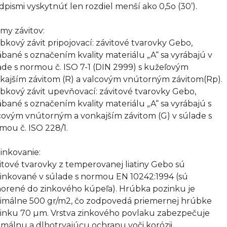
dpismi vyskytnúť len rozdiel menší ako 0,5o (30’).
my závitov:
bkový závit pripojovací: závitové tvarovky Gebo,
ábané s označením kvality materiálu „A“ sa vyrábajú v
ade s normou č. ISO 7-1 (DIN 2999) s kužeľovým
kajším závitom (R) a valcovým vnútorným závitom(Rp).
bkový závit upevňovací: závitové tvarovky Gebo,
ábané s označením kvality materiálu „A“ sa vyrábajú s
covým vnútorným a vonkajším závitom (G) v súlade s
mou č. ISO 228/1.
inkovanie:
itové tvarovky z temperovanej liatiny Gebo sú
inkované v súlade s normou EN 10242:1994 (sú
orené do zinkového kúpeľa). Hrúbka pozinku je
imálne 500 gr/m2, čo zodpovedá priemernej hrúbke
inku 70 µm. Vrstva zinkového povlaku zabezpečuje
imálnu a dlhotrvajúcu ochranu voči korózii.