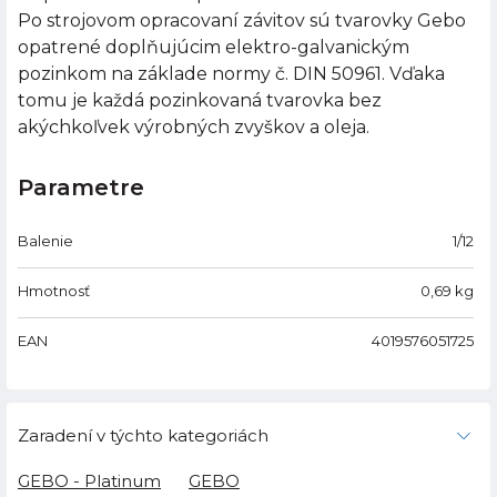
Po strojovom opracovaní závitov sú tvarovky Gebo
opatrené doplňujúcim elektro-galvanickým
pozinkom na základe normy č. DIN 50961. Vďaka
tomu je každá pozinkovaná tvarovka bez
akýchkoľvek výrobných zvyškov a oleja.
Parametre
Balenie
1/12
Hmotnosť
0,69
kg
EAN
4019576051725
Zaradení v týchto kategoriách
GEBO - Platinum
GEBO