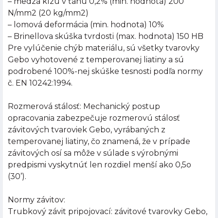
– medza klzu v ťahu 0,2% (min. hodnota) 200
N/mm2 (20 kg/mm2)
– lomová deformácia (min. hodnota) 10%
– Brinellova skúška tvrdosti (max. hodnota) 150 HB
Pre vylúčenie chýb materiálu, sú všetky tvarovky
Gebo vyhotovené z temperovanej liatiny a sú
podrobené 100%-nej skúške tesnosti podľa normy
č. EN 10242:1994.
Rozmerová stálosť: Mechanický postup
opracovania zabezpečuje rozmerovú stálosť
závitových tvaroviek Gebo, vyrábaných z
temperovanej liatiny, čo znamená, že v prípade
závitových osí sa môže v súlade s výrobnými
predpismi vyskytnúť len rozdiel menší ako 0,5o
(30’).
Normy závitov:
Trubkový závit pripojovací: závitové tvarovky Gebo,