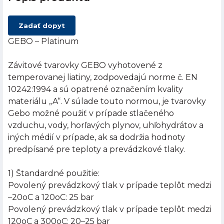
Zadať dopyt
GEBO – Platinum
Závitové tvarovky GEBO vyhotovené z
temperovanej liatiny, zodpovedajú norme č. EN
10242:1994 a sú opatrené označením kvality
materiálu „A“. V súlade touto normou, je tvarovky
Gebo možné použiť v prípade stlačeného
vzduchu, vody, horľavých plynov, uhľohydrátov a
iných médií v prípade, ak sa dodržia hodnoty
predpísané pre teploty a prevádzkové tlaky.
1) Štandardné použitie:
Povolený prevádzkový tlak v prípade teplôt medzi
–20oC a 120oC: 25 bar
Povolený prevádzkový tlak v prípade teplôt medzi
120oC a 300oC: 20–25 bar