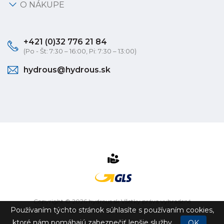
O NÁKUPE
+421 (0)32 776 21 84
(Po - Št: 7:30 – 16:00, Pi: 7:30 – 13:00)
hydrous@hydrous.sk
Copyright © 2026 hydrous.sk Všetky práva vyhradené
Používaním týchto stránok súhlasíte s používaním cookies,
eshop na mieru
vytvorilo
vibration.sk
ktoré nám pomáhajú zabezpečiť lepšie služby.
OK