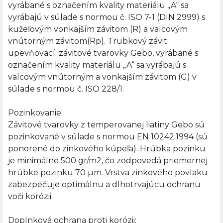
vyrábané s označením kvality materiálu „A“ sa
vyrábajú v súlade s normou č. ISO 7-1 (DIN 2999) s
kužeľovým vonkajším závitom (R) a valcovým
vnútorným závitom(Rp). Trubkový závit
upevňovací: závitové tvarovky Gebo, vyrábané s
označením kvality materiálu „A“ sa vyrábajú s
valcovým vnútorným a vonkajším závitom (G) v
súlade s normou č. ISO 228/1.
Pozinkovanie:
Závitové tvarovky z temperovanej liatiny Gebo sú
pozinkované v súlade s normou EN 10242:1994 (sú
ponorené do zinkového kúpeľa). Hrúbka pozinku
je minimálne 500 gr/m2, čo zodpovedá priemernej
hrúbke pozinku 70 µm. Vrstva zinkového povlaku
zabezpečuje optimálnu a dlhotrvajúcu ochranu
voči korózii.
Doplnková ochrana proti korózii: